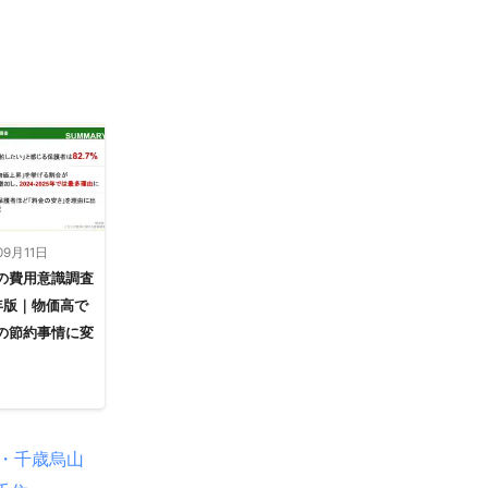
09月11日
の費用意識調査
5年版｜物価高で
の節約事情に変
・千歳烏山