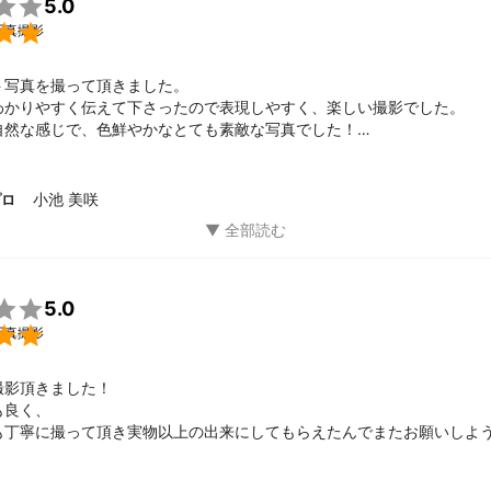

5.0
ウチの夫は仕事ができない」助監督
ント

写真撮影
女性フォトグラファーです。

、現登山女子なので体力に自信ありです。子供相手の撮影はお任せくだ
写真を撮って頂きました。

％の可能性で猫と言われるくらい、猫のような人間です。

わかりやすく伝えて下さったので表現しやすく、楽しい撮影でした。

自然な感じで、色鮮やかなとても素敵な写真でした！

が広く、

て頂き本当にありがとうございました。
培った知識でコミュニケーションワークショップなども主宰しておりま
ミュニケーションを取ることが可能です。

小池 美咲
プロ
表情を納め、人からいいね！って言われる写真を撮影しています。

も出張に伺いますので、お気軽にお問い合わせください！

5.0

写真撮影
影頂きました！

良く、

も丁寧に撮って頂き実物以上の出来にしてもらえたんでまたお願いしよ
ろしくお願い致します！