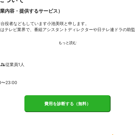
業内容・提供するサービス）
台役者などもしています小池美咲と申します。

まではテレビ業界で、番組アシスタントディレクターや日テレ連ドラの助
ラマン

ュー写真、マンションや店舗など建物撮影、プロフィール写真）

従業員
1
人
役者相手のポートレート、パンフレット写真や舞台、ライブ写真などの
0〜
23
:00
動画や、セミナー動画の撮影

PR動画や、ダイジェストムービー、インタビュー動画など

費用を診断する（無料）
EOS5D Mark3/CANON EOS70D

105mm、単焦点50,85mm,望遠70-300,マクロ、広角10-18mm所持

Ving V860II

ro 2015
