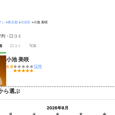
マン
»
東京都
»
渋谷区
»
小池 美咲
評判・口コミ
細
口コミ
写真
小池 美咲
12
件
4.8


済
から選ぶ
2026年8月
月
火
水
木
金