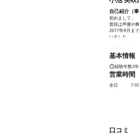
自己紹介（事
初めまして。

普段は声優や舞
2017年9月
いました。

＜事業内容＞

基本情報
①スチールカメ
（飲食店のメニ
経験年数
2
年
また職業柄、
営業時間
す。

全日
7
:0
②動画制作

舞台などの宣伝
そのほか事業の
＜撮影機材＞

カメラ：CANON 
レンズ:標準24-
口コミ
ストロボ：Godox 
PC：MacBook P