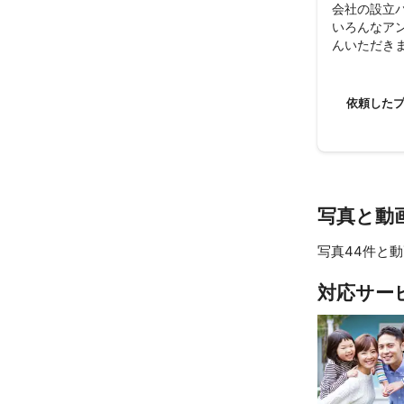
会社の設立
いろんなア
んいただきま
参加者全員
素敵なお写
依頼した
写真と動
写真44件と動
対応サー