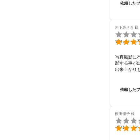
依頼した
岩下みさき
様


プロフィール
写真撮影に
影する事が出
出来上がりも
ありがとう
依頼した
飯田優子
様


イベント・パ