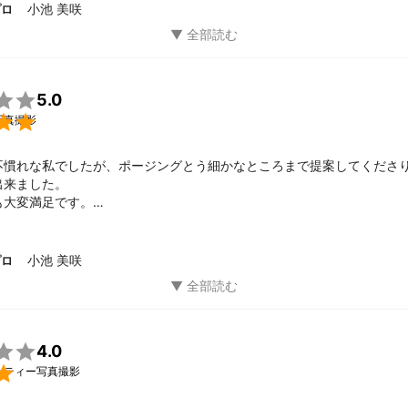
小池 美咲
プロ

5.0

写真撮影
不慣れな私でしたが、ポージングとう細かなところまで提案してくださ
来ました。

大変満足です。

ございました。
小池 美咲
プロ

4.0

ーティー写真撮影