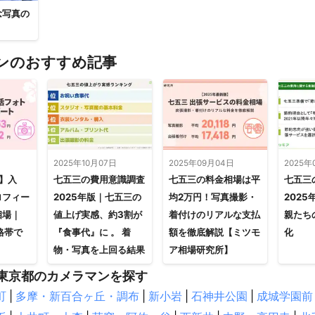
念写真の
ンのおすすめ記事
日
2025年10月07日
2025年09月04日
2025年
新】入
七五三の費用意識調査
七五三の料金相場は平
七五三
ロフィー
2025年版｜七五三の
均2万円！写真撮影・
202
相場｜
値上げ実感、約3割が
着付けのリアルな支払
親たち
格帯で
『食事代』に 。 着
額を徹底解説【ミツモ
化
物・写真を上回る結果
ア相場研究所】
東京都のカメラマンを探す
町
|
多摩・新百合ヶ丘・調布
|
新小岩
|
石神井公園
|
成城学園前