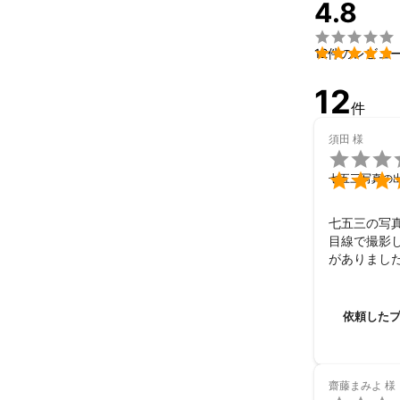
4.8
その他、撮影B

ど


12件のレビュ
12
Adobe Illustr
件
これまでの実
＜企業様＞

須田
様
東急リバブル様

KIRAGRAC

七五三写真の
バイオテック様
ATMOS　イン
七五三の写
目線で撮影
がありまし
＜個人様＞

焼肉美酒nikuz
ミュージカルプ
その他、結婚式
依頼した
＜撮影アシスタ
テレビ朝日「渡
齋藤まみよ
様
テレビ朝日 火