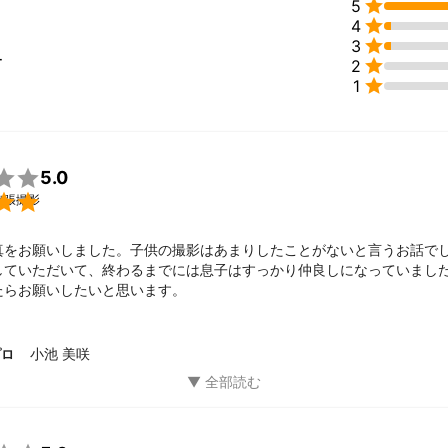

5

4
OX、三脚、一脚、OSMOモバイル、ROD社のマイク、TASCAMのボ

3
ー

2

1
ator、Adobe  Photoshop、Lightroom , Bridge , Adobe Premiere使用
績
　HP掲載用マンション写真


5.0
E様　PR動画作成、設立パーティーカメラマン


出張撮影
　HP紹介用スチール撮影

スタ撮影チーム

真をお願いしました。子供の撮影はあまりしたことがないと言うお話で
していただいて、終わるまでには息子はすっかり仲良しになっていまし
たらお願いしたいと思います。
uki様　メニュー写真

ロジェクトenda 公演パンフレット写真撮影、宣伝動画作成

、七五三などの撮影

小池 美咲
プロ
ント＞

辺篤史の建もの探訪」番組AD

曜サスペンス「事件１８」助監督
