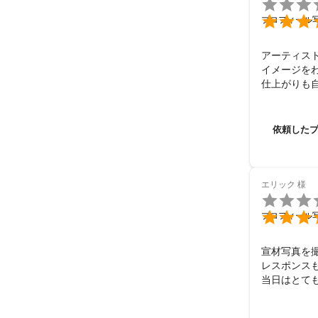

日本テレビ「
アピールポイ

プロフィール
アウトドア派の
元サッカー少女
アーティスト
第一印象は90
イメージを
仕上がりも
また趣味の範囲
素敵に撮っ
これまで役者で
どんな方ともコ
依頼した
その人の自然な
どんな場所に
エリック
様


プロフィール
宣材写真を撮
レスポンスも
当日はとて
す！

今後ともよ