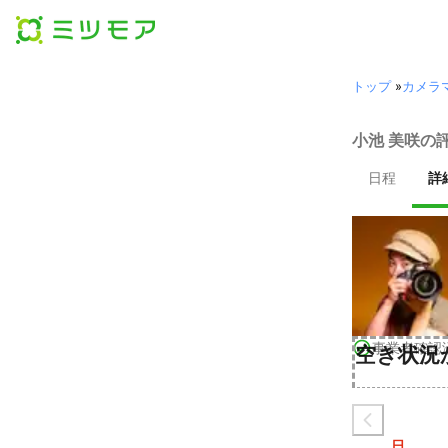
トップ
»
カメラ
小池 美咲の
日程
詳
事業者確認
空き状況
日