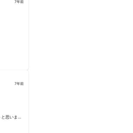
7年前
さい！

すので、

7年前
うと思いま