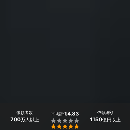
依頼者数
依頼総額
4.83
平均評価
700
1150
万
人以上
億円以上

