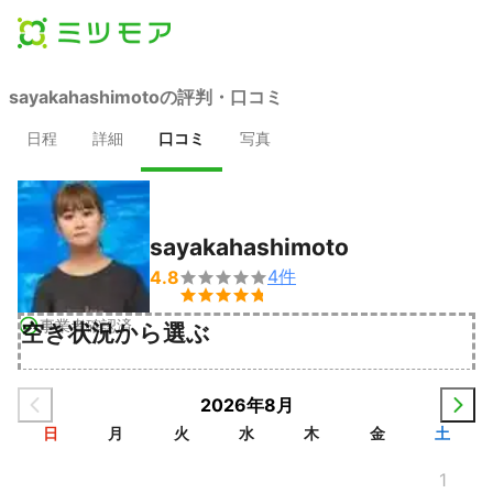
sayakahashimotoの評判・口コミ
日程
詳細
口コミ
写真
sayakahashimoto
4
件
4.8


事業者確認済
空き状況から選ぶ
2026年8月
日
月
火
水
木
金
土
1