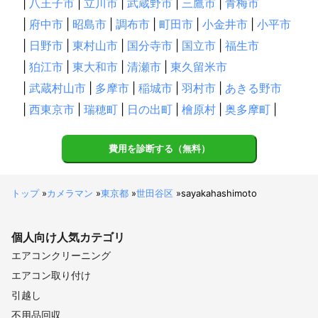
|
八王子市
|
立川市
|
武蔵野市
|
三鷹市
|
青梅市
|
府中市
|
昭島市
|
調布市
|
町田市
|
小金井市
|
小平市
|
日野市
|
東村山市
|
国分寺市
|
国立市
|
福生市
|
狛江市
|
東大和市
|
清瀬市
|
東久留米市
|
武蔵村山市
|
多摩市
|
稲城市
|
羽村市
|
あきる野市
|
西東京市
|
瑞穂町
|
日の出町
|
檜原村
|
奥多摩町
|
費用を診断する（無料）
トップ
»
カメラマン
»
東京都
»
世田谷区
»
sayakahashimoto
個人向け
人気カテゴリ
エアコンクリーニング
エアコン取り付け
引越し
不用品回収