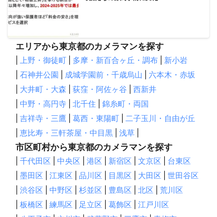
エリアから東京都のカメラマンを探す
|
上野・御徒町
|
多摩・新百合ヶ丘・調布
|
新小岩
|
石神井公園
|
成城学園前・千歳烏山
|
六本木・赤坂
|
大井町・大森
|
荻窪・阿佐ヶ谷
|
西新井
|
中野・高円寺
|
北千住
|
錦糸町・両国
|
吉祥寺・三鷹
|
葛西・東陽町
|
二子玉川・自由が丘
|
恵比寿・三軒茶屋・中目黒
|
浅草
|
市区町村から東京都のカメラマンを探す
|
千代田区
|
中央区
|
港区
|
新宿区
|
文京区
|
台東区
|
墨田区
|
江東区
|
品川区
|
目黒区
|
大田区
|
世田谷区
|
渋谷区
|
中野区
|
杉並区
|
豊島区
|
北区
|
荒川区
|
板橋区
|
練馬区
|
足立区
|
葛飾区
|
江戸川区