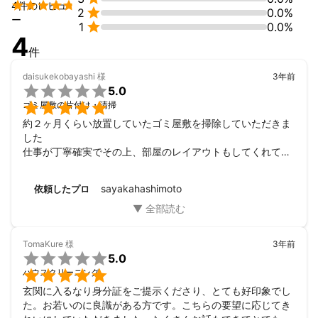
レタッチ経験有り

4件のレビュ

2
0.0%
アピールポイント
ー

1
0.0%
撮影の日に残るものが写真だけではなく、楽しかったという記憶
4
にもなるよう全力で撮影致します！
件
daisukekobayashi
様
3年前

5.0

ゴミ屋敷の片付け・清掃
約２ヶ月くらい放置していたゴミ屋敷を掃除していただきま
した

仕事が丁寧確実でその上、部屋のレイアウトもしてくれて新
しい提案をしてくれました

ただ掃除すれば良いみたいな機械的な仕事ではなく温かみの
sayakahashimoto
依頼したプロ
ある個人的なやり取りができました

お料理も美味しい家庭料理を作っていただき久しぶりに家庭
のテーブルになり感動しました

とても満足できました

TomaKure
様
3年前
ありがとうございました

5.0

ハウスクリーニング
玄関に入るなり身分証をご提示くださり、とても好印象でし
た。お若いのに良識がある方です。こちらの要望に応じてき