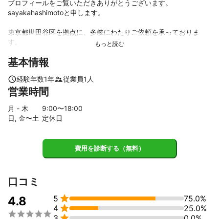
プロフィールをご覧いただきありがとうございます。

sayakahashimotoと申します。

東京都世田谷区を拠点に、多岐にわたりご依頼を承っておりま
す。

基本情報
●撮影

主に自然光でのポートレートを撮影しております。

経験年数
1
年
従業員
1
人
携帯で写真を撮られることは多いですが、一眼レフを向けられる
営業時間
ことはあまりないかもしれない方が多いのではないでしょうか。

緊張しないはずはありません！

月 - 木
9
:00〜
18
:00
先ずはお話をしながら、気持ちを楽にしながら、ありのままの雰
日, 金〜土
定休日
囲気を撮影いたします！

●ハウスクリーニング、便利屋業務

ハウスクリーニングや電球交換などの身近なお困り事のご依頼
費用を診断する（無料）
も、きめ細やかな気配りを武器に行います！

一度お気軽に、ミツモアチャットよりご連絡ください！

ご連絡を心よりお待ちしております！
口コミ
これまでの実績

5
75.0%
4.8
映画撮影現場での、スチール撮影


4
25.0%
写真出版社賞優秀賞、



3
0.0%