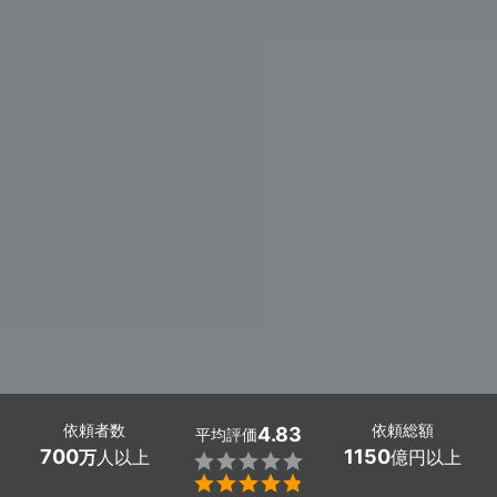
依頼者数
依頼総額
4.83
平均評価
700
1150
万
人以上
億円以上

