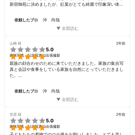
新宿御苑に決めましたが、紅葉がとても綺麗で印象深い体験
になりました。

混み合わない時間と場所を誘導下さった事、3歳の息子に対
沖 尚哉
依頼したプロ
しても丁度良い距離感を保って接して下さった事で快適に撮
影に挑めました。息子も誘導されたポーズを意欲的にきめ、
終わった後も「次はいつ？またやりたい」と楽しめたようで
す。

山崎
様
2年前
納品も年賀状に間に合うようにとお気遣いいただき、感謝で

5.0
一杯です。先行送付いただいた画像は光が差し込んだ紅葉の

家族写真・記念写真の出張撮影
背景に、生き生きとした表情の息子が映っていました。
親族の顔合わせのために来ていただきました。家族の集合写
真と会話や食事をしている家族を自然にとっていただきまし
た。

直前のお願いだったにもかかわらず、まめに要望を聞いてい
ただきまして、大変助かりました。出来上がったお写真も、
沖 尚哉
依頼したプロ
室内であったにもかかわらず、とても明るく仕上げていただ
いて大満足です。ありがとうございました！
笠原
様
2年前

5.0

家族写真・記念写真の出張撮影
子どもたちの着物でのロケ撮をお願いしました。とても楽し