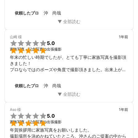
またお願いしたいです。
沖 尚哉
依頼したプロ
山崎
様
1年前

5.0

家族写真・記念写真の出張撮影
年末の忙しい時期でしたが、とても丁寧に家族写真を撮影頂
きました！

プロならではのポーズや角度で撮影頂きました。出来上がり
がとても楽しみです。
沖 尚哉
依頼したプロ
Aso
様
1年前

5.0

家族写真・記念写真の出張撮影
年賀挨拶用に家族写真をお願いしました。

撮影場所を決めかねていたところ、沖さんのご提案の中から