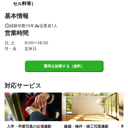
セル料等）
基本情報
経験年数
10
年
従業員
1
人
営業時間
日, 土
9
:00〜
18
:00
月 - 金
定休日
費用を診断する（無料）
対応サービス
入学・卒業写真の出張撮影
建築・物件・竣工写真撮影
料