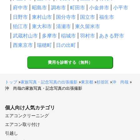
|
府中市
|
昭島市
|
調布市
|
町田市
|
小金井市
|
小平市
|
日野市
|
東村山市
|
国分寺市
|
国立市
|
福生市
|
狛江市
|
東大和市
|
清瀬市
|
東久留米市
|
武蔵村山市
|
多摩市
|
稲城市
|
羽村市
|
あきる野市
|
西東京市
|
瑞穂町
|
日の出町
|
費用を診断する（無料）
トップ
»
家族写真・記念写真の出張撮影
»
東京都
»
杉並区
»
沖 尚哉
»
沖 尚哉の家族写真・記念写真の出張撮影
個人向け
人気カテゴリ
エアコンクリーニング
エアコン取り付け
引越し