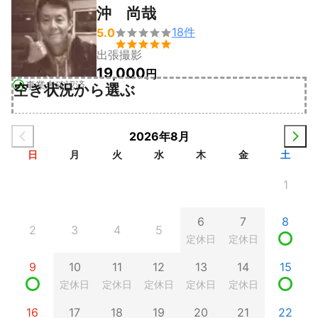
沖 尚哉
18
件
5.0


出張撮影
19,000
円
事業者確認済
空き状況から選ぶ
2026年8月
日
月
火
水
木
金
土
1
6
7
8
2
3
4
5
定休日
定休日
9
10
11
12
13
14
15
定休日
定休日
定休日
定休日
定休日
16
17
18
19
20
21
22