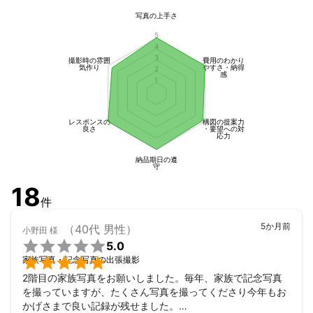
尚、撮影スケジュールが埋まっている日でも、調整可能な場合が
ありますので、お気軽にお問い合わせください。
写真の上手さ
5
4
3
撮影時の雰囲
費用のわかり
気作り
やすさ・納得
2
感
1
レスポンスの
構図の提案力
良さ
・要望への対
応力
納品期日の遵
守
18
件
5か月前
（40代 男性）
小野田
様

5.0

家族写真・記念写真の出張撮影
2階目の家族写真をお願いしました。毎年、家族で記念写真
を撮っていますが、たくさん写真を撮ってくださり今年もお
かげさまで良い記録が残せました。
