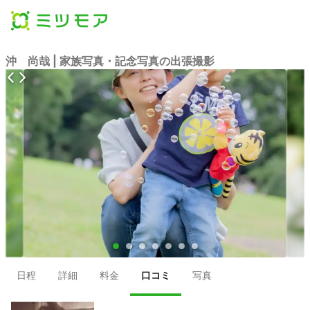
沖 尚哉 | 家族写真・記念写真の出張撮影
●
●
●
●
●
●
●
日程
詳細
料金
口コミ
写真