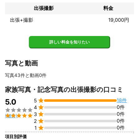
も、キッズカメラマンの私にお任せください。

お子様のペースに合わせて、遊びながら自然な笑顔を引き出しま
出張撮影
料金
す。

出張+撮影
19,000円
撮影当日は、まずはお子様と仲良くなることからスタート。

遊びながらリラックスしていただき、自然な笑顔があふれる瞬間
を逃さず撮影します。

詳しい料金を知りたい
最後には、ご家族みんなで『楽しかったね！』と思えるような、
素敵な思い出をお届けします。
これまでの実績
写真と動画
実は、キッズモデル、子役タレント、アスリート、キッズダンサ
ーなど、さまざまな分野で活躍されているお子さまたちからも大
写真43件と動画0件
変好評なんです。

その人気の秘密は、お子さま一人ひとりの個性を生かしたロケー
すべて見る
家族写真・記念写真の出張撮影の口コミ
ション選びとシーンの演出にあります。公園はもちろん、山や
海、都市の中、雪山や世界遺産クラスの場所でも撮影を行ってい

18件
5.0
5
て、時として早朝や夜間の撮影も承ります。

0件
4
アピールポイント


0件
3
お好きな場所で、お好きな服装で、オーダーメイドの撮影体験を

(18件)

0件
2
楽しんでみませんか？

素敵な思い出の一枚を是非私たちと一緒に作りましょう。


0件
1
項目別評価