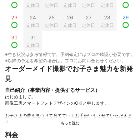
定休日
定休日
定休日
定休日
定休日
23
24
25
26
27
28
29
定休日
定休日
定休日
定休日
定休日
30
31
定休日
※空き状況は参考情報です。予約確定にはプロの確認が必要です。
※以降の予定を希望の場合は、プロにお問い合わせください。
オーダーメイド撮影でお子さま魅力を新発
見
自己紹介（事業内容・提供するサービス）
はじめまして。 

画像工房スマートフォトデザインのOKIと申します。

お子さまの夢を見つけて育てていくお手伝いをさせていただきま
す。

料金
元気に走り回るお子様も、ちょっぴり恥ずかしがり屋のお子さま