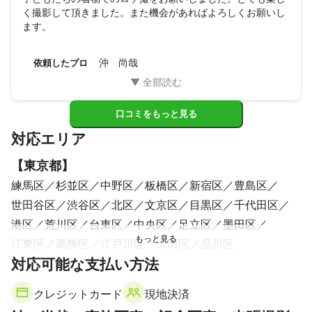
く撮影して頂きました。また機会があればよろしくお願いし
ます。
沖 尚哉
依頼したプロ
口コミをもっと見る
対応エリア
【
東京都
】
練馬区
杉並区
中野区
板橋区
新宿区
豊島区
世田谷区
渋谷区
北区
文京区
目黒区
千代田区
港区
荒川区
台東区
中央区
足立区
墨田区
江東区
葛飾区
江戸川区
大田区
品川区
【
対応可能な支払い方法
千葉県
】
浦安市
クレジットカード
現地決済
【
埼玉県
】