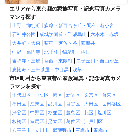
エリアから東京都の家族写真・記念写真カメラ
マンを探す
|
上野・御徒町
|
多摩・新百合ヶ丘・調布
|
新小岩
|
石神井公園
|
成城学園前・千歳烏山
|
六本木・赤坂
|
大井町・大森
|
荻窪・阿佐ヶ谷
|
西新井
|
中野・高円寺
|
北千住
|
錦糸町・両国
|
吉祥寺・三鷹
|
葛西・東陽町
|
二子玉川・自由が丘
|
恵比寿・三軒茶屋・中目黒
|
浅草
|
市区町村から東京都の家族写真・記念写真カメ
ラマンを探す
|
千代田区
|
中央区
|
港区
|
新宿区
|
文京区
|
台東区
|
墨田区
|
江東区
|
品川区
|
目黒区
|
大田区
|
世田谷区
|
渋谷区
|
中野区
|
杉並区
|
豊島区
|
北区
|
荒川区
|
板橋区
|
練馬区
|
足立区
|
葛飾区
|
江戸川区
|
八王子市
|
立川市
|
武蔵野市
|
三鷹市
|
青梅市