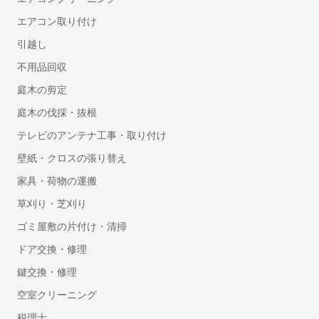
お宮参り写真の出張撮影
エアコン取り付け
動画撮影
引越し
セミナー・講演会・イベント動画撮影
不用品回収
鍵・防犯対策
庭木の剪定
鍵交換・修理
庭木の伐採・抜根
鍵開け・鍵屋
テレビのアンテナ工事・取り付け
盗聴器・盗撮器の調査・発見
壁紙・クロスの張り替え
行政書士
家具・荷物の運搬
車庫証明に強い行政書士
草刈り・芝刈り
遺産相続手続き代行に強い行政書士
ゴミ屋敷の片付け・清掃
許認可に強い行政書士
ドア交換・修理
離婚の公正証書に強い行政書士
鍵交換・修理
遺言書作成に強い行政書士
空室クリーニング
建設業許可の申請に強い行政書士
ビザ申請代行・入管業務代行に強い行政書士
税理士