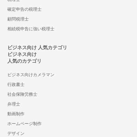
内容証明・債権債務問題に強い行政書士
確定申告の税理士
古物商許可申請代行の行政書士
顧問税理士
自動車の名義・住所変更代行に強い行政書士
相続税申告に強い税理士
永住許可申請の行政書士
帰化申請代行の行政書士
ビジネス向け 人気カテゴリ
相続人調査・戸籍収集代行の行政書士
ビジネス向け
相続財産の調査代行の行政書士
人気のカテゴリ
遺産分割協議書作成代行の行政書士
自動車登録に強い行政書士
ビジネス向けカメラマン
ドローン飛行許可申請代行の行政書士
行政書士
社会保険労務士
デザイン
弁理士
チラシデザイン・フライヤー作成
ロゴ作成
動画制作
看板・のぼり作成
ホームページ制作
デザイン
翻訳