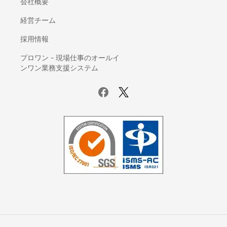
会社概要
耐震リフォーム
カーペット張替え
経営チーム
クッションフロア張替え
採用情報
ホームインスペクション（住宅診断）
プロワン - 現場仕事のオールイ
窓ガラスフィルム施工
ンワン業務支援システム
シャッター修理・取り付け
雨漏り修理
面格子取り付け
ウッドデッキ塗装
壁紙の剥がれ・穴補修
ドアクローザーの調整・交換
トイレの壁紙・クロスの張り替え
ドアノブ交換・修理
フローリング補修
ホスクリーン（室内物干し）取り付け
水回りのコーキング打ち替え
可動棚（自在棚）の取り付け