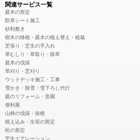
関連サービス一覧
トイレのつまり修理
庭木の剪定
お風呂の排水口つまり修理
防草シート施工
壁ピタ水栓・洗濯機蛇口の交換
砂利敷き
税理士
樹木の移植・庭木の植え替え・植栽
会社設立・起業開業に強い税理士
芝張り・芝生の手入れ
顧問税理士
草むしり・草取り・除草
法人税の節税に強い税理士
庭木の伐採
相続税申告に強い税理士
草刈り・芝刈り
融資・資金調達に強い税理士
ウッドデッキ施工・工事
確定申告の税理士
雪かき・除雪・雪下ろし代行
生前贈与に強い税理士
庭のリフォーム・造園
便利屋
社会保険労務士
山林の伐採・抜根
就業規則・社内規定・36協定作成の社労士
植え込み・生垣の剪定
入退社・保険手続きの社労士
松の剪定
顧問社労士
芝生エアレーション