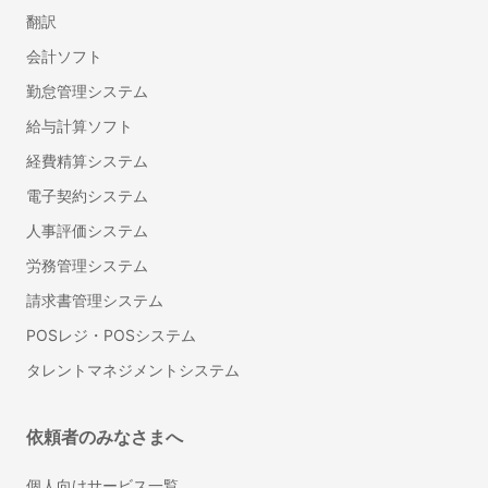
翻訳
英語・英文の翻訳
会計ソフト
リフォーム
勤怠管理システム
インテリアコーディネーター
給与計算ソフト
フローリング・床の張り替え
経費精算システム
タイル工事
部屋の間仕切り・壁設置リフォーム
電子契約システム
防音工事
人事評価システム
壁紙・クロスの張り替えリフォーム
労務管理システム
トイレリフォーム・トイレ（便器）交換
請求書管理システム
洗面台（洗面所）のリフォーム・交換
POSレジ・POSシステム
ドア交換
雨樋の掃除
タレントマネジメントシステム
和室から洋室へのリフォーム
壁の撤去・間取り変更リフォーム
依頼者のみなさまへ
サウナの設置・修理
個人向けサービス一覧
畳の張り替え・交換