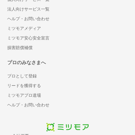
キッチンのリフォーム
法人向けサービス一覧
階段のリフォーム
ヘルプ・お問い合わせ
防水工事
ミツモアメディア
手すり取り付け
ミツモア安心安全宣言
網戸の張り替え・修理
損害賠償補償
断熱工事（窓・床・壁）
物件の原状回復
プロのみなさまへ
窓ガラスの交換・修理
床暖房のリフォーム
プロとして登録
押入れ・クローゼットリフォーム
リードを獲得する
フロアコーティング・フローリングワックス
ミツモアプロ道場
お風呂（浴室・ユニットバス）リフォーム
ヘルプ・お問い合わせ
太陽光発電・ソーラーシステム設置
リノベーション・大規模リフォーム
障子の張り替え
ふすまの張り替え