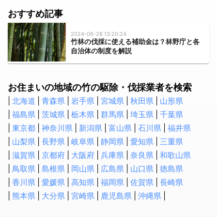
ゴキブリ駆除
おすすめ記事
シロアリ駆除
毛虫・チャドクガ駆除
2024-06-28 13:20:24
竹林の伐採に使える補助金は？林野庁と各
コウモリ駆除
自治体の制度を解説
クモ駆除
ハクビシン・アライグマ・狸・イタチ駆除
ムカデ・ヤスデ・ゲジゲジ駆除
お住まいの地域の竹の駆除・伐採業者を検索
北海道
青森県
岩手県
宮城県
秋田県
山形県
水のトラブル
福島県
茨城県
栃木県
群馬県
埼玉県
千葉県
水道のつまり修理
東京都
神奈川県
新潟県
富山県
石川県
福井県
浄水器の取付・交換
山梨県
長野県
岐阜県
静岡県
愛知県
三重県
水道蛇口交換
滋賀県
京都府
大阪府
兵庫県
奈良県
和歌山県
水道の水漏れ修理
鳥取県
島根県
岡山県
広島県
山口県
徳島県
シャワーヘッド・シャワーホースの交換
香川県
愛媛県
高知県
福岡県
佐賀県
長崎県
排水管洗浄
熊本県
大分県
宮崎県
鹿児島県
沖縄県
トイレの故障・修理
蛇口の水漏れ修理