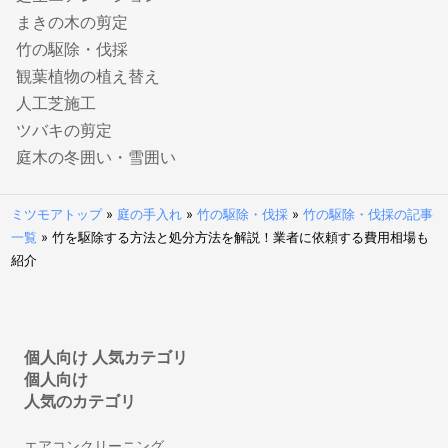
年度更新・算定基礎の社労士
まきの木の剪定
竹の駆除・伐採
弁理士
観葉植物の植え替え
特許事務所・特許出願に強い弁理士
人工芝施工
意匠登録に強い事務所・弁理士
ツバキの剪定
商標登録・出願に強い事務所・弁理士
庭木の冬囲い・雪囲い
カメラマン
結婚式の写真撮影
ミツモアトップ
»
庭の手入れ
»
竹の駆除・伐採
»
竹の駆除・伐採の記事
一覧
»
竹を駆除する方法と処分方法を解説！業者に依頼する費用相場も
フォトウエディング・前撮りの出張撮影
紹介
家族写真・記念写真の出張撮影
遺影・生前撮影
成人式写真の前撮り・出張撮影
ニューボーンフォトの出張撮影
個人向け 人気カテゴリ
マタニティフォトの出張撮影
個人向け
人気のカテゴリ
七五三写真の出張撮影
婚活写真・お見合い写真撮影
エアコンクリーニング