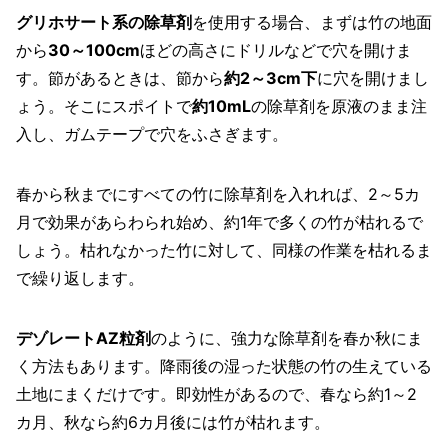
グリホサート系の除草剤
を使用する場合、まずは竹の地面
から
30～100cm
ほどの高さにドリルなどで穴を開けま
す。節があるときは、節から
約2～3cm下
に穴を開けまし
ょう。そこにスポイトで
約10mL
の除草剤を原液のまま注
入し、ガムテープで穴をふさぎます。
春から秋までにすべての竹に除草剤を入れれば、2～5カ
月で効果があらわられ始め、約1年で多くの竹が枯れるで
しょう。枯れなかった竹に対して、同様の作業を枯れるま
で繰り返します。
デゾレートAZ粒剤
のように、強力な除草剤を春か秋にま
く方法もあります。降雨後の湿った状態の竹の生えている
土地にまくだけです。即効性があるので、春なら約1～2
カ月、秋なら約6カ月後には竹が枯れます。