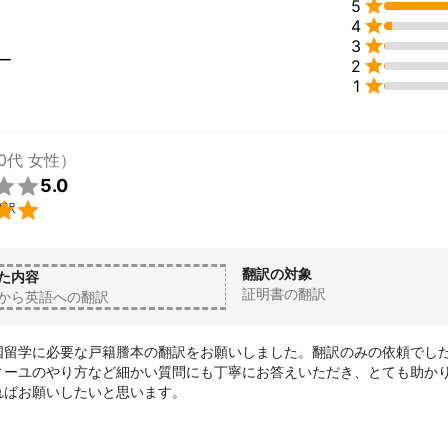

5
、願書作成、面接訓練、ビザ取得等）に精通しており、合格率100％を

4
歴】


3
ボーディングスクールに留学。米カリフォルニア州立大学卒業後、英国
ー

2
米ノースウェスタン大学大学院で修士号を取得し、外資系コンサルティ

1
中学、高校、大学、大学院、語学学校等の留学支援も行う。
0代 女性）

5.0

翻訳
翻訳の対象
た内容
証明書の翻訳
から英語への翻訳
国留学に必要な戸籍謄本の翻訳をお願いしました。翻訳のみの依頼でし
ィーユのやり方など細かい質問にも丁寧にお答えいただき、とても助か
ればお願いしたいと思います。