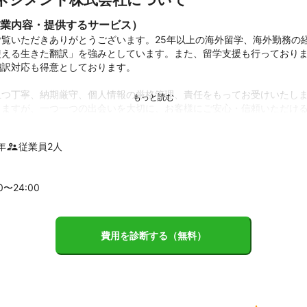
業内容・提供するサービス）
ご覧いただきありがとうございます。25年以上の海外留学、海外勤務の
使える生きた翻訳」を強みとしています。また、留学支援も行っており
訳対応も得意としております。

且つ丁寧、納期厳守、個人情報の厳格管理、責任をもってお受けいたし
りますが、一つ一つの出会いを大切に、お客様にご安心・信頼いただけ


年
従業員
2
人
等、ささいな疑問や質問でも結構ですのでまずはお気軽にお問い合わせ
績
00〜
24
:00
①各種証明書（戸籍、確定申告、職務経歴書、身分証明書等）、②ビジ
約書、説明書等）、③留学関連資料一式（願書、エッセイ、奨学金資料
、エッセイ等）
ント
費用を診断する（無料）
上の海外経験を踏まえた確かな語学力

ル、教育、人事等幅広い領域のビジネス知識

ビジネス知識双方を必要とする高度な翻訳業務にも対応可能

ルタントとして中・高・大・大学院全ての留学プロセス（エッセイ指導