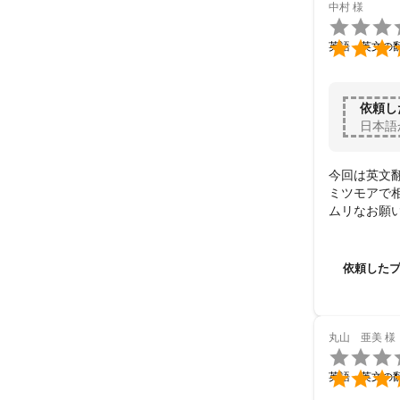
中村
様


英語・英文の
依頼し
日本語
今回は英文翻
ミツモアで
ムリなお願
また機会が
依頼した
丸山 亜美
様


英語・英文の