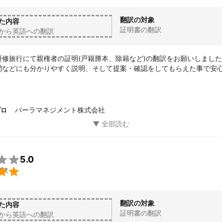
翻訳の対象
た内容
証明書の翻訳
から英語への翻訳
修旅行にて親権者の証明(戸籍謄本、除籍など)の翻訳をお願いしました
問などにも分かりやすく説明、そして提案・確認をしてもらえた事で安
ば是非、お願いしたいと思います。
パーラマネジメント株式会社
プロ

5.0

翻訳
翻訳の対象
た内容
証明書の翻訳
から英語への翻訳