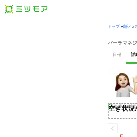
トップ
»
翻訳
»
パーラマネジ
日程
詳
事業者確認
空き状況
日