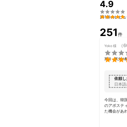
4.9
出願、学校選定
【翻訳責任者略

高校は英国の

251件のレビュ
務。その後、
勤務。現在、
251
件
（6
Yoko
様


英語・英文の
依頼し
日本語
今回は、韓
のアポステ
た機会があ