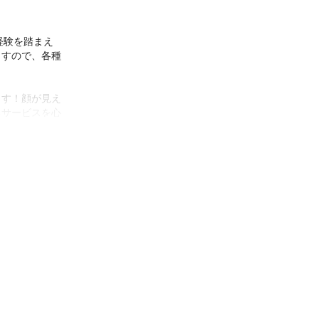
経験を踏まえ
ますので、各種
ます！顔が見え
るサービスを心
いただければと
ネス文書（プレ
等）、 ④学術
、奨学金調査・