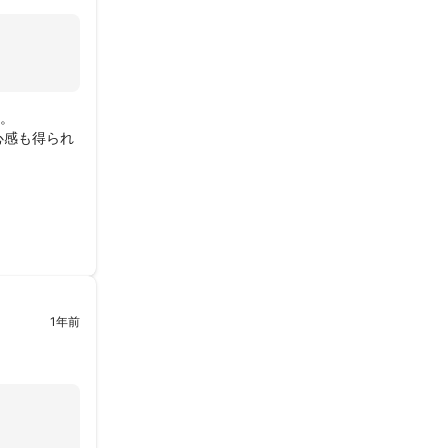
。

心感も得られ
1年前