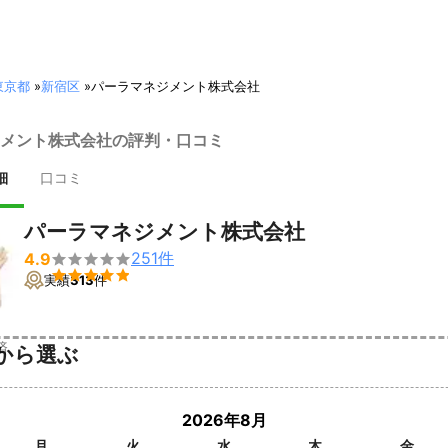
東京都
»
新宿区
»
パーラマネジメント株式会社
メント株式会社の評判・口コミ
細
口コミ
パーラマネジメント株式会社
251
件
4.9


実績
313
件
済
から選ぶ
2026年8月
月
火
水
木
金