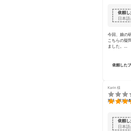
依頼し
日本語
今回、娘の研
こちらの疑
ました。

機会があれ
依頼した
Karin
様


英語・英文の
依頼し
日本語