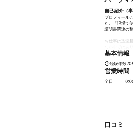
自己紹介（事
プロフィール
た、「現場で
証明書関連の翻
お仕事は迅速
ない中ではあ
基本情報
がけています。
経験年数
20
ご予算、納期
営業時間
思います。
これまでの実
全日
0
:
【翻訳事例】
ゼン資料、契
論文等（論文
アピールポイ
【特徴】

・通算25年以
・金融、コンサ
口コミ
・上記語学力・
・留学コンサ