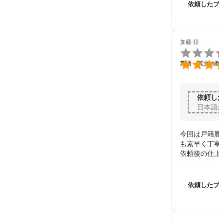
依頼した
加藤
様


英語・英文の
依頼し
日本語
今回は戸籍
も素早く丁
依頼後の仕
ます。
依頼した