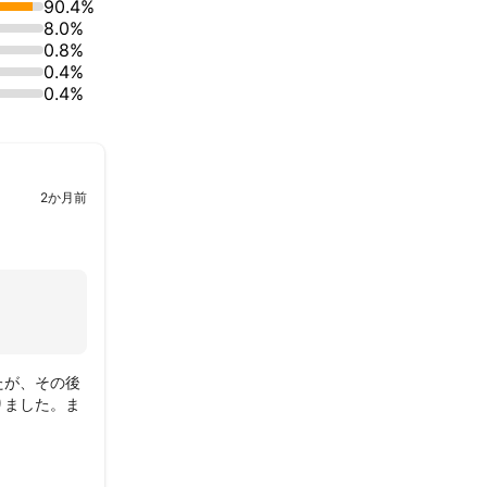
90.4%
誇る。

8.0%
0.8%
で大手銀行に勤
0.4%
ングファームに
0.4%
2か月前
たが、その後
りました。ま