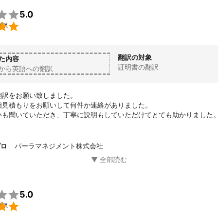

5.0

翻訳
翻訳の対象
た内容
証明書の翻訳
から英語への翻訳
訳をお願い致しました。

相見積もりをお願いして何件か連絡がありました。

いも聞いていただき、丁寧に説明もしていただけてとても助かりました。
あればお願いしたいと思います
パーラマネジメント株式会社
プロ

5.0

翻訳