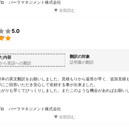
パーラマネジメント株式会社
プロ

5.0

翻訳
翻訳の対象
た内容
証明書の翻訳
から英語への翻訳
謄本の英文翻訳をお願いしました。見積もりから返答が早く、追加見積
寧にご回答いただき安心して依頼する事が出来ました。

上がりも早くてびっくりしました。またこのような機会があればお願い
パーラマネジメント株式会社
プロ