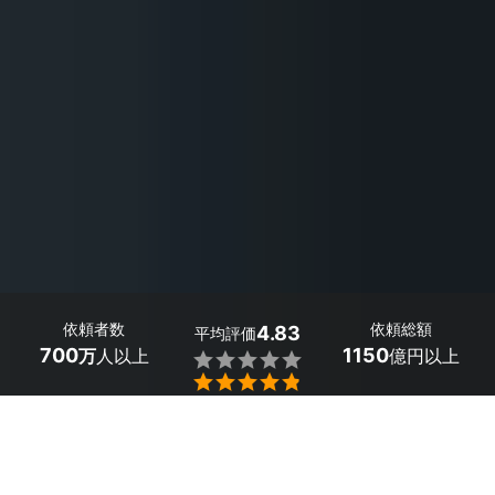
依頼者数
依頼総額
4.83
平均評価
700
1150
万
人以上
億円以上


最大５件
2分で依頼
見積が届く
プロを選ぶ