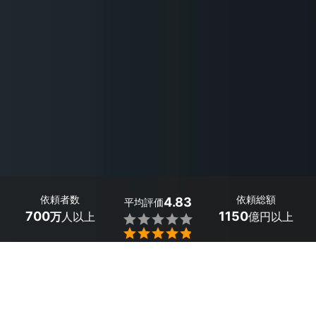
依頼者数
依頼総額
4.83
平均評価
700
1150
万
人以上
億円以上


最大５件
2分で依頼
見積が届く
プロを選ぶ