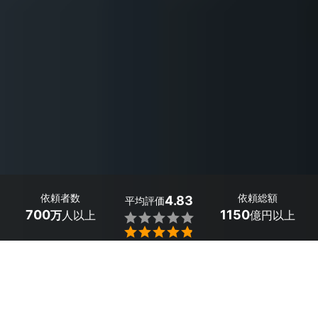
依頼者数
依頼総額
4.83
平均評価
700
1150
万
人以上
億円以上


最大５件
2分で依頼
見積が届く
プロを選ぶ