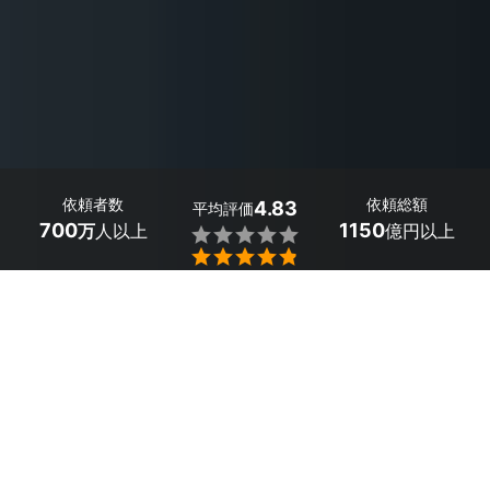
依頼者数
依頼総額
4.83
平均評価
700
1150
万
人以上
億円以上


最大５件
2分で依頼
見積が届く
プロを選ぶ
目次
1
東京都東大和市のおすすめカメラマン
2
東京都東大和市のビジネス向けカメラマンを