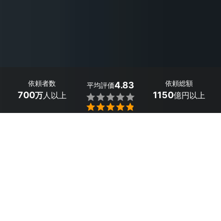
依頼者数
依頼総額
4.83
平均評価
700
1150
万
人以上
億円以上


最大５件
2分で依頼
見積が届く
プロを選ぶ
目次
1
東京都杉並区のおすすめカメラマン
2
東京都杉並区のビジネス向けカメラマンを依
頼した人の口コミ