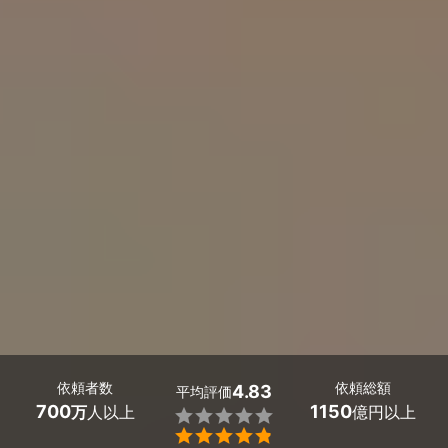
依頼者数
依頼総額
4.83
平均評価
700
1150
万
人以上
億円以上

