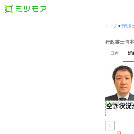
トップ
»
行政書
行政書士岡本
日程
詳
事業者確認
空き状況
日