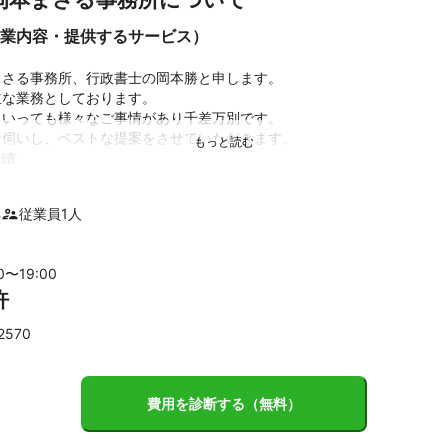
業内容・提供するサービス）


さる事務所、行政書士の岡本勝と申します。

な業務としております。

いっても様々なご事情があり千差万別です。

績
係手続】

義変更や住所変更等の登録、出張封印（駐車場等へお伺いし新しいナン
年
従業員
1
人
す。このサービスは多くの方にご利用いただいております。）

請】　　警察署への申請までを行っております

　　　　電子定款の作成および認証（公証役場にて）を行っております
00〜
19
:00
係】　　　遺産分割協議書、法定相続情報等の書類を作成しております
許
ント
をじっくりとお伺いし、最適なご提案をいたします。

2570
モットーとしております。
費用を診断する（無料）