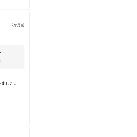
2か月前
け
た
ました。
