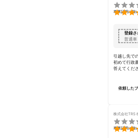


車庫証明に強
登録さ
普通車
引越し先で
初めて行政
答えてくだ
した

岡本さんあ
依頼した
株式会社TRS


車庫証明に強