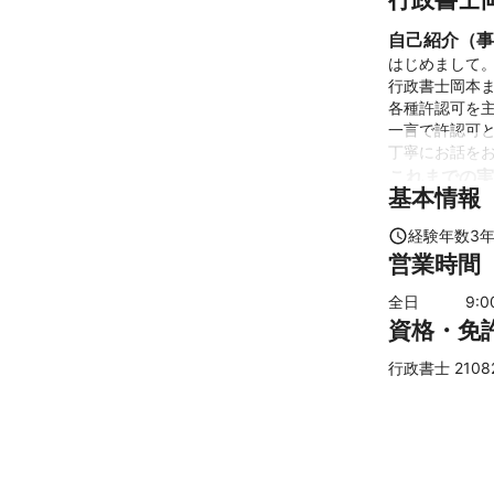
自己紹介（事
はじめまして。
行政書士岡本ま
各種許認可を主
一言で許認可と
これまでの実
基本情報
【自動車登録関
　所有者の名
経験年数
3
に交換いたしま
営業時間
【古物商許可申
【会社設立】　
全日
9
:
【相続手続関
資格・免
アピールポイ
お客様のご要望
行政書士 2108
迅速な対応を