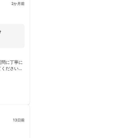
2か月前
け
質問に丁寧に
てくださいま
13日前