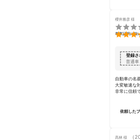
櫻井雅彦
様


車庫証明に強
登録さ
普通車
自動車の名
大変敏速な
非常に信頼で
皆様にも是
又何かあれ
感謝！！
依頼した
（2
髙林
様