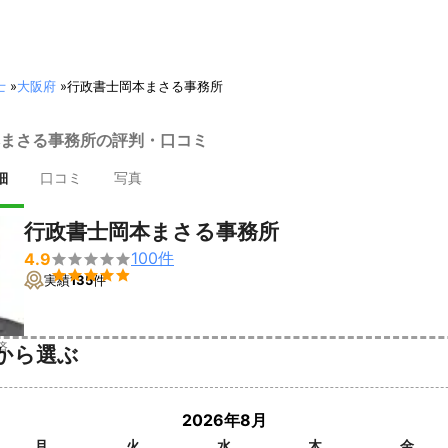
士
»
大阪府
»
行政書士岡本まさる事務所
まさる事務所の評判・口コミ
細
口コミ
写真
行政書士岡本まさる事務所
100
件
4.9


実績
135
件
済
から選ぶ
2026年8月
月
火
水
木
金