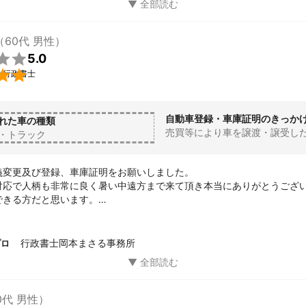
（60代 男性）

5.0

い行政書士
自動車登録・車庫証明のきっか
れた車の種類
売買等により車を譲渡・譲受し
・トラック
義変更及び登録、車庫証明をお願いしました。

対応で人柄も非常に良く暑い中遠方まで来て頂き本当にありがとうござい
きる方だと思います。

非自信を持っておすすめ出来る岡本先生です。

ば次回も宜しくお願い致します。本当にありがとうございました。

行政書士岡本まさる事務所
プロ
0代 男性）