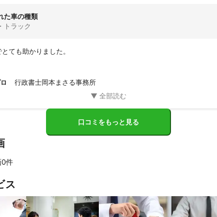
れた車の種類
・トラック
でとても助かりました。
行政書士岡本まさる事務所
プロ
口コミをもっと見る
画
0件
ビス