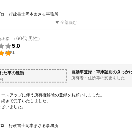
行政書士岡本まさる事務所
プロ
（60代 男性）
会社
様

5.0

い行政書士
自動車登録・車庫証明のきっか
れた車の種類
所有者・住所等の変更をした
両
リースアップに伴う所有権解除の登録をお願いしました。

続きで完了いたしました。

ございました。
行政書士岡本まさる事務所
プロ