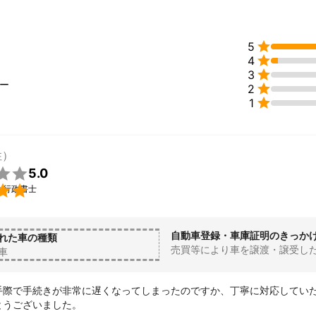

5

4

3
ュー

2

1
性）

5.0

い行政書士
自動車登録・車庫証明のきっか
れた車の種類
売買等により車を譲渡・譲受し
車
手際で手続きが非常に遅くなってしまったのですか、丁寧に対応してい
とうございました。