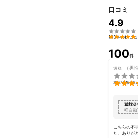
口コミ
4.9


100件のレビ
100
件
（男
源
様


車庫証明に強
登録さ
軽自動
こちらの不
た。ありが