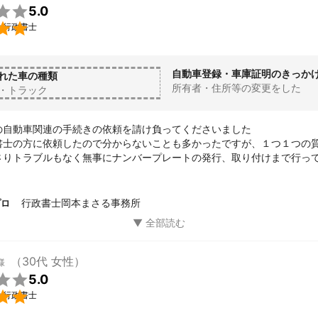

5.0

い行政書士
自動車登録・車庫証明のきっか
れた車の種類
所有者・住所等の変更をした
・トラック
の自動車関連の手続きの依頼を請け負ってくださいました

書士の方に依頼したので分からないことも多かったですが、１つ１つの
さりトラブルもなく無事にナンバープレートの発行、取り付けまで行っ
りがとうございました
行政書士岡本まさる事務所
プロ
（30代 女性）
様

5.0

い行政書士