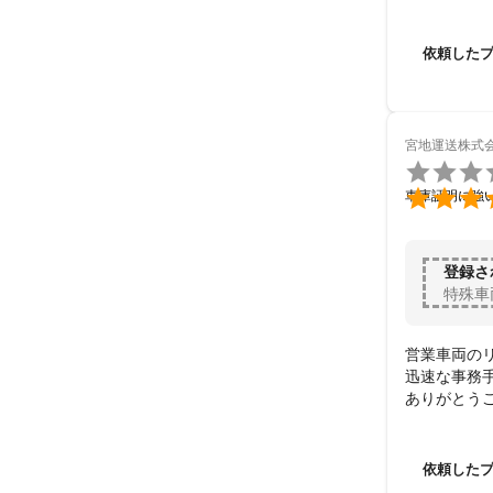
依頼した
宮地運送株式


車庫証明に強
登録さ
特殊車
営業車両の
迅速な事務手
ありがとう
依頼した