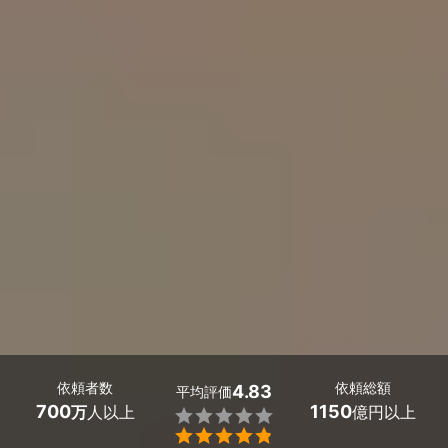
依頼者数
依頼総額
4.83
平均評価
700
1150
万
人以上
億円以上

