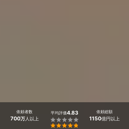
依頼者数
依頼総額
4.83
平均評価
700
1150
万
人以上
億円以上

