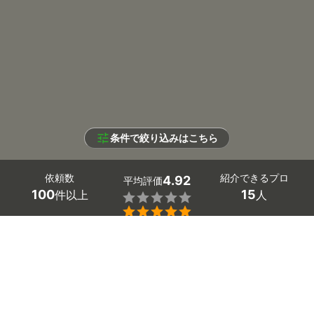
条件で絞り込みはこちら
依頼数
紹介できるプロ
4.92
平均評価
100
15
件以上
人


条件を選択して
最適なプロを見つけましょう
エリア
富山県 -
（未選択）