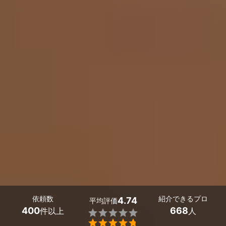
依頼数
紹介できるプロ
4.74
平均評価
400
668
件以上
人

