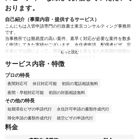
おります。
自己紹介（事業内容・提供するサービス）
こんにちは入管申請専門の行政書士東京コンサルティング事務所
です。

当事務所では難易度の高い案件、素早く対応が必要な案件を数多
く申請してきた実績がございます。永住者申請、配偶者ビザ、定
住者ビザは国によって、用意する書類も異なるため初期の段階か
らのアドバイスがスムーズな申請に繋がります。

サービス内容・特徴
また就労ビザの申請についても、労働契約書や各種の証明書は、
業種や申請人の経歴によって個別的に判断する必要がございま
プロの特長
す。

早い段階からのご相談で、スムーズな許可を実現しております。

夜間対応可
休日対応可能
初回の電話相談無料
夜間・早朝対応可能
初回の対面相談無料
また、不許可時の再申請についても対応しておりますので、是非
その他の特長
ご相談ください。

よろしくお願いいたします。
短期滞在ビザの申請代行
永住許可申請の書類作成代行
これまでの実績
帰化申請の書類作成代行
就労ビザの申請代行
入管法の手続き、深夜酒類提供飲食店、内容証明作成、建設業許
料金
可等の許認可について、多くのご依頼を頂いております。また、
中小企業庁認定の経営革新認定支援機関でもありますので補助
金、資金調達等のご相談にも対応出来ます。よろしくお願い致し