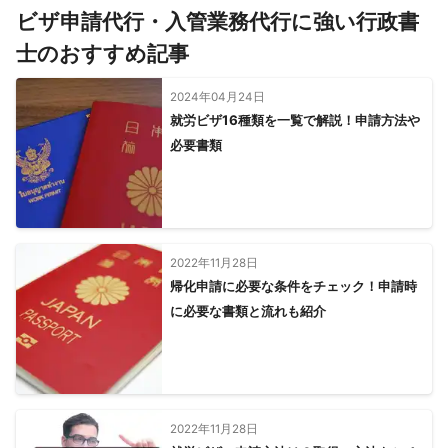
【
福島県
】
ビザ申請代行・入管業務代行に強い行政書
矢祭町
塙町
檜枝岐村
棚倉町
南会津町
鮫川村
士のおすすめ記事
浅川町
白河市
西郷村
泉崎村
古殿町
中島村
石川町
下郷町
矢吹町
天栄村
昭和村
いわき市
2024年04月24日
只見町
玉川村
鏡石町
平田村
須賀川市
就労ビザ16種類を一覧で解説！申請方法や
必要書類
会津美里町
小野町
金山町
三島町
会津若松市
柳津町
広野町
郡山市
川内村
三春町
楢葉町
田村市
湯川村
会津坂下町
磐梯町
本宮市
富岡町
大玉村
猪苗代町
大熊町
西会津町
二本松市
葛尾村
双葉町
北塩原村
喜多方市
浪江町
川俣町
2022年11月28日
飯舘村
南相馬市
福島市
帰化申請に必要な条件をチェック！申請時
伊達市
桑折町
相馬市
に必要な書類と流れも紹介
国見町
新地町
【
千葉県
】
浦安市
市川市
習志野市
松戸市
船橋市
鎌ケ谷市
袖ケ浦市
木更津市
流山市
八千代市
白井市
千葉市
富津市
柏市
四街道市
市原市
君津市
2022年11月28日