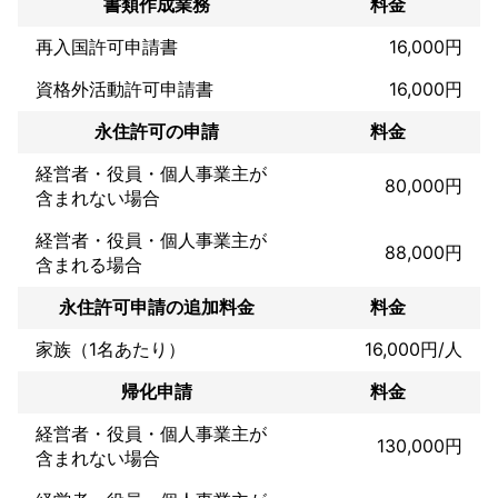
書類作成業務
料金
ます。

※年間100件以上のご依頼を頂いております。
再入国許可申請書
16,000円
アピールポイント
資格外活動許可申請書
16,000円
お客様の利益のため、何よりも素早い対応、的確な対応を大事に
しております。期限の迫った案件がございましたら、是非ご相談
永住許可の申請
料金
下さい。料金についてもご相談下さい。よろしくお願いいたしま
す。
経営者・役員・個人事業主が
80,000円
含まれない場合
経営者・役員・個人事業主が
88,000円
含まれる場合
永住許可申請の追加料金
料金
家族（1名あたり）
16,000円/人
帰化申請
料金
経営者・役員・個人事業主が
130,000円
含まれない場合