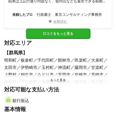
結果は上記の通り問題なく、疑問点なども返答できる範囲は
しっかり答えていただき、メールの返信も早かったです。

昨今、入管の作業が全国的に遅れているようで（入管に直接
行政書士 東京コンサルティング事務所
依頼したプロ
確認もしました）更新自体の期間は結構かかってしまいまし
たが、無事に終わってよかったです。

（入管の問題で、行政書士側の問題ではないです）

更新中ですと、特例処置で期限切れ+2ヶ月は大丈夫ですが、
口コミをもっと見る
実際に許可が降りたのは+2ヶ月になる数日前でした。

対応エリア
もし同じ申請をされる方がいましたら、ご参考下さい。

この度はご対応ありがとうございました。

【
群馬県
】
また機会がありましたらよろしくお願いいたします。
明和町
板倉町
千代田町
館林市
邑楽町
大泉町
太田市
伊勢崎市
玉村町
神流町
藤岡市
甘楽町
上野村
桐生市
みどり市
富岡市
前橋市
高崎市
南牧村
下仁田町
吉岡町
榛東村
安中市
渋川市
対応可能な支払い方法
昭和村
沼田市
東吾妻町
高山村
川場村
長野原町
片品村
中之条町
嬬恋村
草津町
みなかみ町
銀行振込
【
富山県
】
基本情報
立山町
黒部市
朝日町
上市町
富山市
魚津市