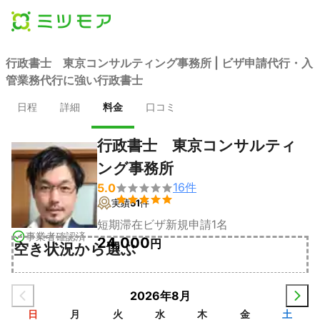
行政書士 東京コンサルティング事務所 | ビザ申請代行・入
管業務代行に強い行政書士
日程
詳細
料金
口コミ
行政書士 東京コンサルティ
ング事務所
16
件
5.0


実績
51
件
短期滞在ビザ新規申請1名
事業者確認済
24,000
円
空き状況から選ぶ
2026年8月
日
月
火
水
木
金
土