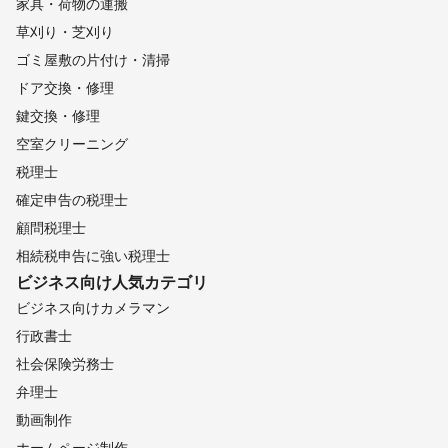
家具・荷物の運搬
嵐山町
行田市
羽生市
小川町
横瀬町
東秩父村
草刈り・芝刈り
熊谷市
寄居町
深谷市
皆野町
長瀞町
美里町
ゴミ屋敷の片付け・清掃
秩父市
本庄市
小鹿野町
神川町
上里町
ドア交換・修理
【
静岡県
】
鍵交換・修理
熱海市
小山町
御殿場市
函南町
三島市
裾野市
空室クリーニング
長泉町
伊豆の国市
伊東市
清水町
沼津市
富士市
税理士
富士宮市
伊豆市
東伊豆町
河津町
西伊豆町
確定申告の税理士
下田市
松崎町
静岡市
南伊豆町
川根本町
焼津市
顧問税理士
藤枝市
吉田町
島田市
牧之原市
菊川市
御前崎市
相続税申告に強い税理士
森町
掛川市
袋井市
浜松市
磐田市
湖西市
ビジネス向け
人気カテゴリ
【
新潟県
】
ビジネス向けカメラマン
湯沢町
南魚沼市
津南町
魚沼市
十日町市
妙高市
行政書士
小千谷市
上越市
長岡市
柏崎市
三条市
糸魚川市
社会保険労務士
刈羽村
見附市
阿賀町
五泉市
加茂市
出雲崎町
弁理士
田上町
燕市
弥彦村
阿賀野市
新潟市
新発田市
動画制作
胎内市
聖籠町
関川村
ホームページ制作