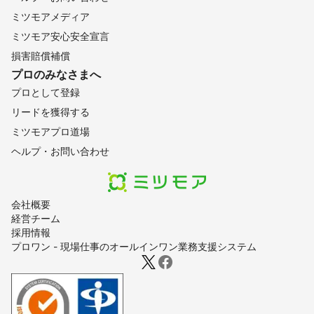
岩倉市
清須市
東海市
阿久比町
半田市
大治町
ミツモアメディア
一宮市
あま市
知多市
武豊町
蟹江町
稲沢市
ミツモア安心安全宣言
南知多町
飛島村
美浜町
常滑市
津島市
弥富市
損害賠償補償
愛西市
プロのみなさまへ
【
茨城県
】
プロとして登録
守谷市
取手市
利根町
つくばみらい市
坂東市
リードを獲得する
龍ケ崎市
常総市
五霞町
境町
河内町
牛久市
ミツモアプロ道場
つくば市
阿見町
古河市
八千代町
下妻市
土浦市
ヘルプ・お問い合わせ
稲敷市
美浦村
結城市
かすみがうら市
筑西市
石岡市
潮来市
行方市
桜川市
小美玉市
鹿嶋市
神栖市
鉾田市
笠間市
茨城町
大洗町
水戸市
会社概要
経営チーム
城里町
ひたちなか市
那珂市
東海村
常陸大宮市
採用情報
日立市
常陸太田市
大子町
高萩市
北茨城市
プロワン - 現場仕事のオールインワン業務支援システム
【
三重県
】
木曽岬町
桑名市
川越町
朝日町
鳥羽市
東員町
いなべ市
四日市市