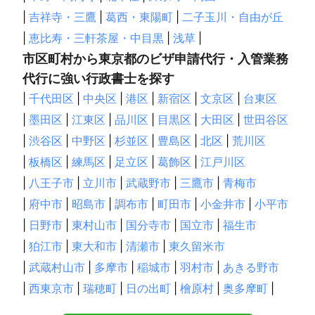
【
福井県
】
|
吉祥寺・三鷹
|
葛西・東陽町
|
二子玉川・自由が丘
大野市
勝山市
|
恵比寿・三軒茶屋・中目黒
|
浅草
|
【
長野県
】
市区町村から東京都のビザ申請代行・入管業務
川上村
南相木村
北相木村
南牧村
小海町
代行に強い行政書士を探す
佐久穂町
軽井沢町
佐久市
富士見町
原村
|
千代田区
|
中央区
|
港区
|
新宿区
|
文京区
|
台東区
御代田町
小諸市
立科町
東御市
大鹿村
長和町
|
墨田区
|
江東区
|
品川区
|
目黒区
|
大田区
|
世田谷区
諏訪市
伊那市
下諏訪町
中川村
上田市
箕輪町
|
渋谷区
|
中野区
|
杉並区
|
豊島区
|
北区
|
荒川区
豊丘村
岡谷市
駒ヶ根市
喬木村
松川町
飯田市
|
板橋区
|
練馬区
|
足立区
|
葛飾区
|
江戸川区
茅野市
飯島町
高山村
南箕輪村
辰野町
宮田村
須坂市
|
八王子市
高森町
|
立川市
山ノ内町
|
武蔵野市
坂城町
|
三鷹市
青木村
|
青梅市
塩尻市
泰阜村
栄村
千曲市
天龍村
小布施町
筑北村
|
府中市
|
昭島市
|
調布市
|
町田市
|
小金井市
|
小平市
下條村
木島平村
山形村
朝日村
麻績村
阿南町
|
日野市
|
東村山市
|
国分寺市
|
国立市
|
福生市
中野市
松本市
木祖村
阿智村
生坂村
上松町
|
狛江市
|
東大和市
|
清瀬市
|
東久留米市
長野市
売木村
野沢温泉村
大桑村
池田町
|
武蔵村山市
|
多摩市
|
稲城市
|
羽村市
|
あきる野市
安曇野市
飯綱町
飯山市
南木曽町
木曽町
平谷村
|
西東京市
|
瑞穂町
|
日の出町
|
檜原村
|
奥多摩町
|
信濃町
松川村
根羽村
小川村
大町市
王滝村