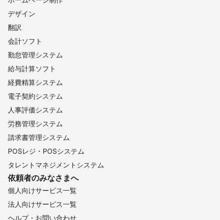
【
宮城県
】
デザイン
丸森町
白石市
七ヶ宿町
山元町
角田市
大河原町
翻訳
蔵王町
亘理町
柴田町
村田町
岩沼市
会計ソフト
【
栃木県
】
勤怠管理システム
野木町
小山市
栃木市
足利市
下野市
佐野市
給与計算ソフト
真岡市
上三川町
壬生町
益子町
芳賀町
茂木町
経費精算システム
鹿沼市
宇都宮市
市貝町
高根沢町
那須烏山市
電子契約システム
さくら市
那珂川町
塩谷町
矢板市
日光市
人事評価システム
大田原市
那須塩原市
那須町
労務管理システム
【
愛知県
】
請求書管理システム
豊根村
東栄町
設楽町
新城市
豊田市
豊川市
POSレジ・POSシステム
豊橋市
岡崎市
瀬戸市
蒲郡市
みよし市
長久手市
タレントマネジメントシステム
幸田町
尾張旭市
日進市
春日井市
東郷町
犬山市
依頼者のみなさまへ
知立市
安城市
小牧市
豊明市
刈谷市
田原市
個人向けサービス一覧
扶桑町
西尾市
大口町
豊山町
高浜市
大府市
法人向けサービス一覧
名古屋市
碧南市
江南市
東浦町
北名古屋市
ヘルプ・お問い合わせ