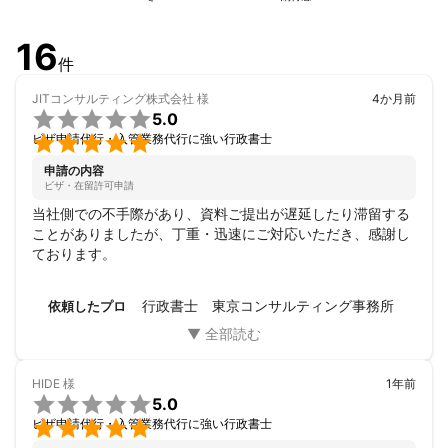
16
件
JITコンサルティング株式会社
様
4か月前

5.0

ビザ申請代行・入管業務代行に強い行政書士
申請の内容
ビザ・在留許可申請
当社側での不手際があり、資料ご提出が遅延したり滞留する
ことがありましたが、丁重・迅速にご対応いただき、感謝し
ております。
行政書士 東京コンサルティング事務所
依頼したプロ
HIDE
様
1年前

5.0

ビザ申請代行・入管業務代行に強い行政書士