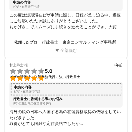
申請の内容
ビザ・在留許可申請
この度は短期滞在ビザ申請に際し、日程が差し迫る中、迅速
にご対応いただき誠にありがとうございました。

おかげさまでスムーズに手続きを進めることができ、大変感
謝しております。
行政書士 東京コンサルティング事務所
依頼したプロ
村上恭士
様
1年前

5.0

ビザ申請代行・入管業務代行に強い行政書士
申請の内容
ビザ・在留許可申請
行政書士に依頼する際のお悩み
海外に住む娘の在留資格取得
海外の娘の日本へ入国する為の在留資格取得の依頼をしてい
ただきました。

取得がとても困難な定住資格でしたが

色々と問題がありましたが丁寧な対応をしていただき無事に