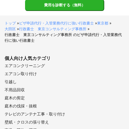
白馬村
小谷村
費用を診断する（無料）
【
山梨県
】
上野原市
道志村
大月市
都留市
小菅村
丹波山村
トップ
»
ビザ申請代行・入管業務代行に強い行政書士
»
東京都
»
山中湖村
忍野村
西桂町
富士吉田市
甲州市
大田区
»
行政書士 東京コンサルティング事務所
»
笛吹市
富士河口湖町
鳴沢村
山梨市
甲府市
行政書士 東京コンサルティング事務所 のビザ申請代行・入管業務代
行に強い行政書士
中央市
昭和町
市川三郷町
甲斐市
身延町
韮崎市
富士川町
南部町
北杜市
南アルプス市
早川町
個人向け
人気カテゴリ
【
埼玉県
】
エアコンクリーニング
和光市
戸田市
蕨市
朝霞市
新座市
川口市
エアコン取り付け
八潮市
草加市
三郷市
志木市
三芳町
所沢市
引越し
富士見市
越谷市
ふじみ野市
吉川市
さいたま市
不用品回収
松伏町
狭山市
入間市
川越市
上尾市
春日部市
庭木の剪定
蓮田市
伊奈町
桶川市
白岡市
宮代町
日高市
庭木の伐採・抜根
鶴ヶ島市
川島町
杉戸町
坂戸市
北本市
毛呂山町
テレビのアンテナ工事・取り付け
幸手市
飯能市
久喜市
吉見町
鳩山町
鴻巣市
壁紙・クロスの張り替え
越生町
東松山市
加須市
ときがわ町
滑川町