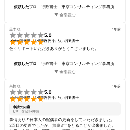
在留資格を受け取る事が出来ました。

行政書士 東京コンサルティング事務所
依頼したプロ
依頼した金額も他の方々よりお安く

とても満足しました。

本当に、ありがとうございました。
黒木
様
1年前

5.0

ビザ申請代行・入管業務代行に強い行政書士
色々サポートいただきありがとうございました。
行政書士 東京コンサルティング事務所
依頼したプロ
高橋
様
1年前

5.0

ビザ申請代行・入管業務代行に強い行政書士
申請の内容
ビザ・在留許可申請
事情ありの日本人の配偶者の更新をしていただきました。

2回目の更新でしたが、無事3年をとることが出来ました。
