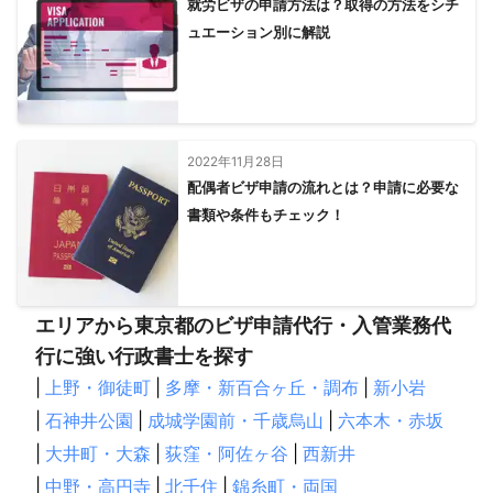
就労ビザの申請方法は？取得の方法をシチ
我孫子市
佐倉市
印西市
長柄町
野田市
鋸南町
ュエーション別に解説
酒々井町
八街市
栄町
長南町
茂原市
大網白里市
東金市
睦沢町
大多喜町
富里市
長生村
鴨川市
白子町
成田市
山武市
一宮町
九十九里町
芝山町
いすみ市
南房総市
勝浦市
館山市
横芝光町
神崎町
多古町
御宿町
匝瑳市
香取市
旭市
2022年11月28日
配偶者ビザ申請の流れとは？申請に必要な
東庄町
銚子市
書類や条件もチェック！
【
岐阜県
】
中津川市
恵那市
東白川村
白川町
瑞浪市
下呂市
土岐市
八百津町
御嵩町
高山市
七宗町
飛騨市
多治見市
川辺町
可児市
美濃加茂市
富加町
エリアから東京都のビザ申請代行・入管業務代
坂祝町
郡上市
美濃市
関市
各務原市
岐南町
行に強い行政書士を探す
岐阜市
白川村
笠松町
山県市
羽島市
北方町
|
上野・御徒町
|
多摩・新百合ヶ丘・調布
|
新小岩
瑞穂市
安八町
大野町
輪之内町
本巣市
神戸町
|
石神井公園
|
成城学園前・千歳烏山
|
六本木・赤坂
海津市
池田町
養老町
大垣市
垂井町
揖斐川町
|
大井町・大森
|
荻窪・阿佐ヶ谷
|
西新井
関ケ原町
|
中野・高円寺
|
北千住
|
錦糸町・両国