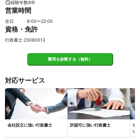
入善町
滑川市
舟橋村
射水市
南砺市
砺波市
経験年数
8
年
営業時間
高岡市
小矢部市
氷見市
【
石川県
】
全日
8
:00〜
22
:00
資格・免許
白山市
金沢市
津幡町
中能登町
宝達志水町
かほく市
野々市市
行政書士 23080013
【
東京都
】
大田区
品川区
目黒区
港区
渋谷区
江東区
費用を診断する（無料）
世田谷区
中央区
千代田区
新宿区
狛江市
中野区
文京区
台東区
杉並区
豊島区
墨田区
調布市
対応サービス
荒川区
江戸川区
三鷹市
北区
練馬区
武蔵野市
板橋区
稲城市
葛飾区
足立区
小金井市
西東京市
府中市
東久留米市
多摩市
国分寺市
小平市
国立市
清瀬市
東村山市
町田市
日野市
立川市
東大和市
昭島市
武蔵村山市
福生市
瑞穂町
八王子市
羽村市
あきる野市
日の出町
青梅市
会社設立に強い行政書士
許認可に強い行政書士
ビザ
い行
檜原村
奥多摩町