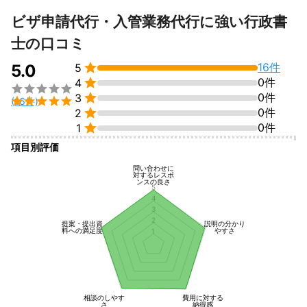
ビザ申請代行・入管業務代行に強い行政書
士の口コミ

16件
5.0
5

0件
4


0件
3

(16件)

0件
2

0件
1
項目別評価
問い合わせに
対するレスポ
ンスの良さ
5
4
3
2
提案・提出資
説明の分かり
料への満足度
やすさ
1
相談のしやす
費用に対する
さ
納得感