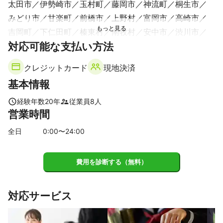
太田市
伊勢崎市
玉村町
藤岡市
神流町
桐生市
【内容によって発生する料金】（動画）

みどり市
甘楽町
前橋市
上野村
富岡市
高崎市
・特殊スタジオ

・ヘアメイク交通費

吉岡町
下仁田町
榛東村
南牧村
安中市
渋川市
・宿泊費（地方の場合）

対応可能な支払い方法
昭和村
沼田市
高山村
東吾妻町
川場村
長野原町
・器材運搬費（状況により）

片品村
中之条町
みなかみ町
嬬恋村
草津町
・モデル交通費

クレジットカード
現地決済
・特殊なテロップ

【
富山県
】
・音源（商業目的）

基本情報
立山町
黒部市
朝日町
上市町
魚津市
富山市
・特殊機材

入善町
滑川市
舟橋村
射水市
砺波市
南砺市
経験年数
20
年
従業員
8
人
営業時間
高岡市
小矢部市
氷見市
一度ご相談をいただければと思います。

【
東京都
】
全日
0
:00〜
24
:00
【クライアント一例】

豊島区
文京区
新宿区
北区
荒川区
千代田区
日本テレビ放送網株式会社

台東区
板橋区
中野区
渋谷区
中央区
墨田区
株式会社TBS

費用を診断する（無料）
株式会社フジテレビジョン

足立区
港区
練馬区
杉並区
目黒区
葛飾区
株式会社テレビ朝日

江東区
品川区
世田谷区
江戸川区
武蔵野市
株式会社テレビ東京

対応サービス
三鷹市
西東京市
狛江市
調布市
大田区
関西テレビ放送株式会社

株式会社メディアミックス・ジャパン

東久留米市
清瀬市
小金井市
小平市
東村山市
ユニオン映画株式会社
