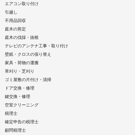
中央市
昭和町
甲斐市
市川三郷町
韮崎市
身延町
エアコン取り付け
北杜市
富士川町
南アルプス市
南部町
早川町
引越し
【
埼玉県
】
不用品回収
蕨市
戸田市
川口市
和光市
草加市
朝霞市
庭木の剪定
八潮市
三郷市
新座市
志木市
越谷市
富士見市
庭木の伐採・抜根
さいたま市
三芳町
吉川市
松伏町
ふじみ野市
テレビのアンテナ工事・取り付け
所沢市
春日部市
上尾市
川越市
蓮田市
狭山市
壁紙・クロスの張り替え
伊奈町
宮代町
白岡市
杉戸町
入間市
桶川市
家具・荷物の運搬
川島町
北本市
鶴ヶ島市
幸手市
坂戸市
日高市
草刈り・芝刈り
久喜市
吉見町
鴻巣市
毛呂山町
鳩山町
東松山市
ゴミ屋敷の片付け・清掃
加須市
飯能市
越生町
滑川町
行田市
羽生市
ドア交換・修理
嵐山町
ときがわ町
小川町
熊谷市
東秩父村
鍵交換・修理
横瀬町
寄居町
深谷市
長瀞町
皆野町
美里町
空室クリーニング
本庄市
秩父市
神川町
小鹿野町
上里町
税理士
【
静岡県
】
確定申告の税理士
小山町
熱海市
御殿場市
裾野市
函南町
三島市
顧問税理士