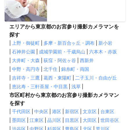
【
長野県
】
川上村
南相木村
北相木村
南牧村
小海町
佐久穂町
軽井沢町
佐久市
御代田町
富士見町
エリアから東京都のお宮参り撮影カメラマンを
原村
小諸市
立科町
東御市
長和町
諏訪市
探す
大鹿村
下諏訪町
上田市
伊那市
高山村
岡谷市
山ノ内町
|
上野・御徒町
須坂市
|
多摩・新百合ヶ丘・調布
箕輪町
中川村
坂城町
|
新小岩
青木村
駒ヶ根市
茅野市
豊丘村
栄村
辰野町
南箕輪村
|
石神井公園
|
成城学園前・千歳烏山
|
六本木・赤坂
松川町
喬木村
塩尻市
飯島町
飯田市
宮田村
|
大井町・大森
|
荻窪・阿佐ヶ谷
|
西新井
小布施町
木島平村
千曲市
高森町
中野市
筑北村
|
中野・高円寺
|
北千住
|
錦糸町・両国
麻績村
泰阜村
野沢温泉村
山形村
朝日村
長野市
|
吉祥寺・三鷹
|
葛西・東陽町
|
二子玉川・自由が丘
松本市
飯山市
飯綱町
生坂村
木祖村
池田町
|
恵比寿・三軒茶屋・中目黒
|
浅草
|
下條村
天龍村
安曇野市
信濃町
阿南町
上松町
市区町村から東京都のお宮参り撮影カメラマン
大桑村
阿智村
小川村
松川村
木曽町
売木村
を探す
南木曽町
平谷村
大町市
根羽村
白馬村
王滝村
|
千代田区
|
中央区
|
港区
|
新宿区
|
文京区
|
台東区
小谷村
|
墨田区
|
江東区
|
品川区
|
目黒区
|
大田区
|
世田谷区
【
岐阜県
】
|
渋谷区
|
中野区
|
杉並区
|
豊島区
|
北区
|
荒川区