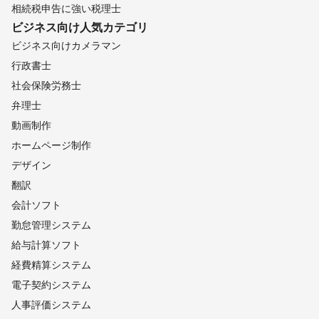
長泉町
清水町
伊豆の国市
伊東市
沼津市
富士市
相続税申告に強い税理士
富士宮市
伊豆市
東伊豆町
河津町
西伊豆町
ビジネス向け
人気カテゴリ
静岡市
下田市
松崎町
南伊豆町
川根本町
藤枝市
ビジネス向けカメラマン
焼津市
島田市
吉田町
牧之原市
菊川市
森町
行政書士
御前崎市
掛川市
浜松市
袋井市
磐田市
湖西市
社会保険労務士
【
新潟県
】
弁理士
湯沢町
南魚沼市
津南町
魚沼市
十日町市
妙高市
動画制作
小千谷市
上越市
長岡市
柏崎市
三条市
刈羽村
ホームページ制作
見附市
阿賀町
糸魚川市
五泉市
加茂市
出雲崎町
デザイン
田上町
燕市
弥彦村
阿賀野市
新潟市
新発田市
翻訳
胎内市
聖籠町
関川村
佐渡市
村上市
粟島浦村
会計ソフト
【
宮城県
】
勤怠管理システム
丸森町
白石市
七ヶ宿町
山元町
角田市
大河原町
給与計算ソフト
蔵王町
亘理町
柴田町
村田町
岩沼市
川崎町
経費精算システム
名取市
仙台市
石巻市
塩竈市
気仙沼市
多賀城市
電子契約システム
登米市
栗原市
東松島市
大崎市
富谷市
松島町
人事評価システム