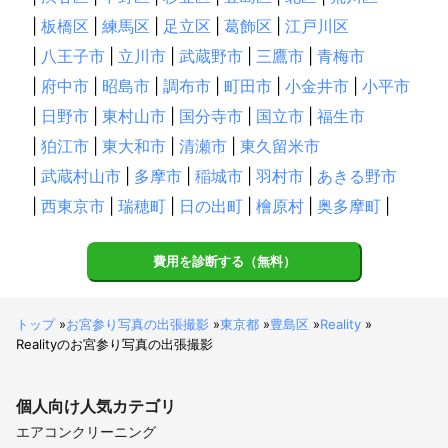
中津川市
恵那市
東白川村
下呂市
白川町
瑞浪市
|
板橋区
|
練馬区
|
足立区
|
葛飾区
|
江戸川区
八百津町
高山市
土岐市
飛騨市
御嵩町
七宗町
|
八王子市
|
立川市
|
武蔵野市
|
三鷹市
|
青梅市
川辺町
多治見市
可児市
美濃加茂市
富加町
|
府中市
|
昭島市
|
調布市
|
町田市
|
小金井市
|
小平市
坂祝町
郡上市
美濃市
関市
各務原市
白川村
|
日野市
|
東村山市
|
国分寺市
|
国立市
|
福生市
岐阜市
岐南町
山県市
笠松町
北方町
羽島市
|
狛江市
|
東大和市
|
清瀬市
|
東久留米市
瑞穂市
安八町
大野町
本巣市
神戸町
輪之内町
海津市
|
武蔵村山市
池田町
|
多摩市
養老町
|
稲城市
大垣市
|
羽村市
垂井町
|
あきる野市
揖斐川町
関ケ原町
|
西東京市
|
瑞穂町
|
日の出町
|
檜原村
|
奥多摩町
|
【
福井県
】
大野市
勝山市
福井市
敦賀市
小浜市
鯖江市
費用を診断する（無料）
あわら市
越前市
坂井市
永平寺町
池田町
南越前町
越前町
美浜町
高浜町
おおい町
若狭町
トップ
»
お宮参り写真の出張撮影
»
東京都
»
豊島区
»
Reality
»
【
山梨県
】
Realityのお宮参り写真の出張撮影
上野原市
道志村
小菅村
大月市
丹波山村
都留市
西桂町
忍野村
山中湖村
甲州市
富士吉田市
個人向け
人気カテゴリ
山梨市
笛吹市
富士河口湖町
鳴沢村
甲府市
エアコンクリーニング