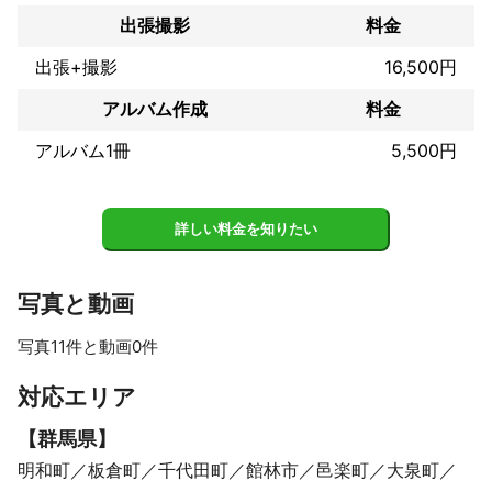
了ではなくその後のアフターフォローまで考えて活動をしており
出張撮影
料金
ます。

また料金に関しましても当然予算がある中でどうしたらその予算
出張+撮影
16,500円
内にはめる事ができるかなども考えご提案をさせていただかいて
おります。

アルバム作成
料金
Realityでは必ずお見積りを作成させていただきご検討いただいた
アルバム1冊
5,500円
上での受注をさせていただいております。

料金以外に発生する金額に関しましては下記に記載させていただ
きます。

詳しい料金を知りたい
【別途発生する料金】

・経費

写真と動画
【内容によって発生する料金】（写真）

写真11件と動画0件
・特殊スタジオ

・ヘアメイク交通費

すべて見る
対応エリア
・モデル交通費

・宿泊費（地方の場合）

【
群馬県
】
・器材運搬費（状況により）

明和町
板倉町
千代田町
館林市
邑楽町
大泉町
・特殊機材
