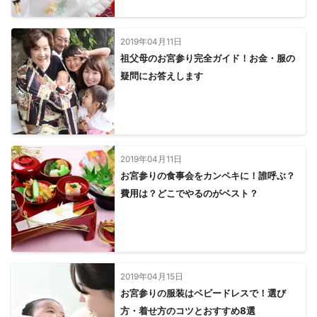
【
石川県
】
株式会社ワイケーエージェント

株式会社電通

白山市
金沢市
津幡町
中能登町
宝達志水町
株式会社博報堂

2019年04月11日
かほく市
羽咋市
七尾市
能登町
珠洲市
野々市市
株式会社講談社

祖父母のお宮参り完全ガイド！お金・服の
内灘町
小松市
能美市
川北町
輪島市
加賀市
疑問にお答えします
一部抜粋

志賀町
穴水町
【
千葉県
】
市川市
浦安市
松戸市
流山市
鎌ケ谷市
船橋市
習志野市
柏市
白井市
野田市
八千代市
我孫子市
2019年04月11日
四街道市
印西市
千葉市
袖ケ浦市
佐倉市
お宮参りの食事会をカンペキに！誰呼ぶ？
木更津市
栄町
酒々井町
市原市
八街市
長柄町
費用は？どこでやるのがベスト？
富津市
富里市
君津市
成田市
東金市
大網白里市
芝山町
茂原市
長南町
神崎町
山武市
睦沢町
白子町
九十九里町
長生村
多古町
鋸南町
横芝光町
大多喜町
一宮町
香取市
鴨川市
匝瑳市
2019年04月15日
いすみ市
勝浦市
御宿町
南房総市
館山市
旭市
お宮参りの服装はベビードレスで！選び
東庄町
銚子市
方・着せ方のコツとおすすめ8選