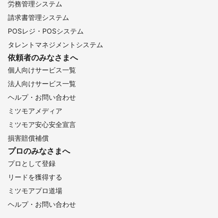
七ヶ浜町
利府町
大和町
大郷町
大衡村
色麻町
労務管理システム
加美町
涌谷町
美里町
女川町
南三陸町
請求書管理システム
【
栃木県
】
POSレジ・POSシステム
野木町
小山市
栃木市
足利市
下野市
佐野市
タレントマネジメントシステム
依頼者のみなさまへ
真岡市
壬生町
上三川町
益子町
芳賀町
鹿沼市
個人向けサービス一覧
茂木町
宇都宮市
市貝町
高根沢町
那須烏山市
法人向けサービス一覧
さくら市
塩谷町
那珂川町
矢板市
日光市
ヘルプ・お問い合わせ
大田原市
那須塩原市
那須町
ミツモアメディア
【
愛知県
】
ミツモア安心安全宣言
豊根村
東栄町
設楽町
新城市
豊田市
豊川市
損害賠償補償
豊橋市
岡崎市
瀬戸市
蒲郡市
みよし市
長久手市
プロのみなさまへ
尾張旭市
春日井市
日進市
犬山市
東郷町
幸田町
プロとして登録
小牧市
知立市
安城市
豊明市
扶桑町
刈谷市
リードを獲得する
大口町
豊山町
田原市
西尾市
江南市
名古屋市
ミツモアプロ道場
高浜市
大府市
岩倉市
北名古屋市
碧南市
東浦町
ヘルプ・お問い合わせ
清須市
東海市
一宮市
大治町
阿久比町
半田市