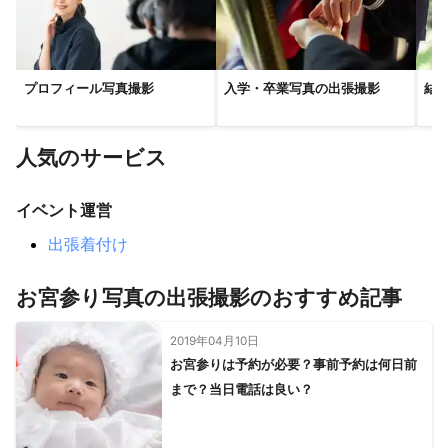
府中市
稲城市
国分寺市
国立市
東大和市
多摩市
株式会社共同テレビジョン

株式会社テレパック

立川市
日野市
武蔵村山市
昭島市
瑞穂町
福生市
株式会社オスカープロモーション

町田市
羽村市
八王子市
あきる野市
青梅市
株式会社スターダストプロモーション

プロフィール写真撮影
入学・卒業写真の出張撮影
結
日の出町
檜原村
奥多摩町
株式会社ワイケーエージェント

株式会社電通

【
福島県
】
株式会社博報堂

矢祭町
塙町
檜枝岐村
棚倉町
南会津町
鮫川村
株式会社講談社
人気のサービス
これまでの実績
浅川町
白河市
西郷村
泉崎村
中島村
古殿町
【クライアント一例】

石川町
下郷町
矢吹町
昭和村
天栄村
只見町
イベント運営
日本テレビ放送網株式会社

鏡石町
玉川村
いわき市
平田村
須賀川市
株式会社TBS

出張着付け
株式会社フジテレビジョン

会津美里町
三島町
金山町
小野町
柳津町
株式会社テレビ朝日

会津若松市
郡山市
広野町
三春町
川内村
楢葉町
お宮参り写真の出張撮影のおすすめ記事
株式会社テレビ東京

湯川村
田村市
会津坂下町
磐梯町
本宮市
富岡町
関西テレビ放送株式会社

株式会社メディアミックス・ジャパン

大玉村
猪苗代町
西会津町
2019年04月10日
大熊町
二本松市
ユニオン映画株式会社

お宮参りは予約が必要？事前予約は何日前
葛尾村
北塩原村
双葉町
喜多方市
浪江町
川俣町
株式会社共同テレビジョン

まで？当日電話は良い？
株式会社テレパック

飯舘村
南相馬市
福島市
伊達市
桑折町
相馬市
株式会社オスカープロモーション

国見町
新地町
株式会社スターダストプロモーション
