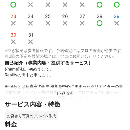
23
24
25
26
27
28
29
30
31
※空き状況は参考情報です。予約確定にはプロの確認が必要です。
※以降の予定を希望の場合は、プロにお問い合わせください。
自己紹介（事業内容・提供するサービス）
{{name}}様、初めまして。

Realityの田中と申します。

Realityとは写真家の田中和孝を中心に集まったクリエイターの集
合体でクライアント様やお客さまのニーズにできるだけ高いレベ
ルでお答えできないかと考え発足いたしました。

サービス内容・特徴
またクリエイターが集まることにより多くの情報や意見を交わし
さらに高い商品を生み出す事を常に考えております。

お宮参り写真のアルバム作成
Realityではまずはお客さまのニーズをヒアリングし本当に必要と
料金
しているものは何なのかを考え撮影、編集に努め納品をしたら終