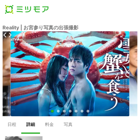
Reality | お宮参り写真の出張撮影
●
●
●
●
●
●
●
日程
詳細
料金
写真