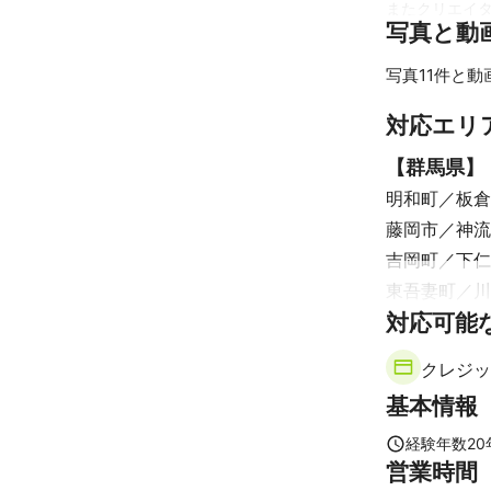
またクリエイ
写真と動
考えております
Reality
写真11件と動
影、編集に努
す。

対応エリ
また料金に関
ご提案をさせて
【
群馬県
】
明和町
板倉
Reality
ます。

藤岡市
神流
吉岡町
下仁
料金以外に発生
東吾妻町
川
【別途発生する
【
対応可能
富山県
】
・経費

立山町
黒部
クレジッ
【内容によって
砺波市
南砺
基本情報
・特殊スタジオ
【
東京都
】
・ヘアメイク交
豊島区
文京
経験年数
20
・モデル交通費
営業時間
・宿泊費（地方
中央区
墨田
・器材運搬費（