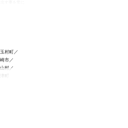
み出す事を常に
のかを考え撮
をしておりま
るかなども考え
玉村町
いただいており
崎市
山村
津町
村
射水市
区
渋谷区
品川区