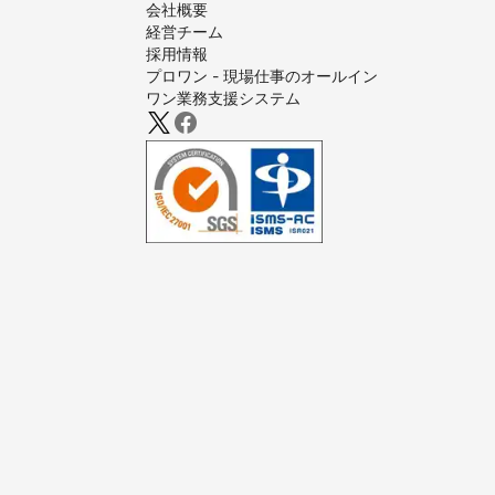
株式会社オスカ
会社概要
【
岐阜県
】
株式会社スター
経営チーム
中津川市
恵
株式会社ワイケ
採用情報
株式会社電通

飛騨市
御嵩
プロワン - 現場仕事のオールイン
株式会社博報堂
ワン業務支援システム
郡上市
美濃
株式会社講談社
羽島市
瑞穂
一部抜粋

養老町
大垣
【
福井県
】
大野市
勝山
永平寺町
池
【
山梨県
】
上野原市
道
甲州市
富士
昭和町
甲斐
南部町
早川
【
埼玉県
】
蕨市
戸田市