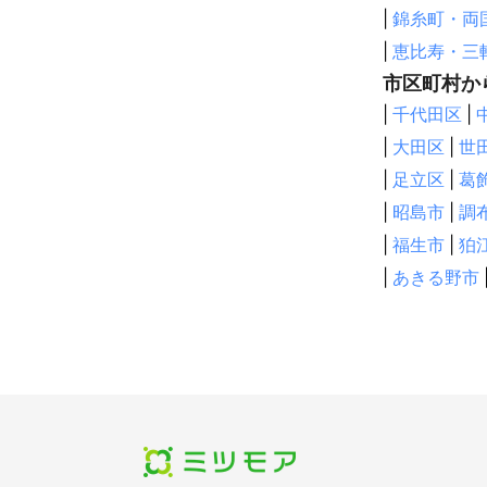
株式会社メディ
市川市
浦安
|
錦糸町・両
ユニオン映画株
野田市
八千
|
恵比寿・三
株式会社共同テ
木更津市
栄
株式会社テレパ
市区町村か
株式会社オスカ
成田市
東金
|
千代田区
|
株式会社スター
白子町
九十
株式会社ワイケ
|
大田区
|
世
株式会社電通

鴨川市
匝瑳
|
足立区
|
葛
株式会社博報堂
【
長野県
】
株式会社講談
|
昭島市
|
調
川上村
南相
これまでの実
|
福生市
|
狛
【クライアント
御代田町
富
|
あきる野市
日本テレビ放送
下諏訪町
上
株式会社TBS

坂城町
青木
株式会社フジテ
株式会社テレビ
喬木村
塩尻
株式会社テレビ
中野市
筑北
関西テレビ放送
株式会社メディ
飯山市
飯綱
ユニオン映画株
阿南町
上松
株式会社共同テ
平谷村
大町
株式会社テレパ