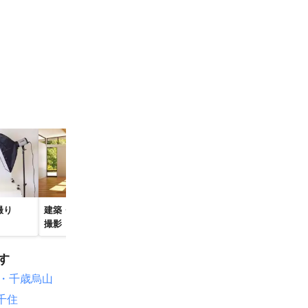
区
寺市
福生市
摩町
郷村
町
鏡石町
町
柳津町
会津坂下町
葛尾村
伊達市
撮り
建築・物件・竣工写真
料理写真・飲食店撮影
ニューボーン
撮影
出張撮影
す
市
能登町
・千歳烏山
賀町
穴水町
千住