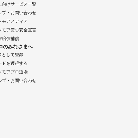
人向けサービス一覧
土岐市
ルプ・お問い合わせ
坂祝町
ツモアメディア
町
北方町
ツモア安心安全宣言
田町
害賠償補償
ロのみなさまへ
ロとして登録
ードを獲得する
井市
ツモアプロ道場
ルプ・お問い合わせ
山中湖村
央市
プス市
志木市