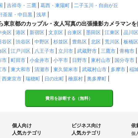
アミックス・ジャパン

市
松戸市
流山市
鎌ケ谷市
船橋市
習志野市
柏市
白
国
|
吉祥寺・三鷹
|
葛西・東陽町
|
二子玉川・自由が丘
式会社

代市
我孫子市
四街道市
印西市
千葉市
袖ケ浦市
佐倉
軒茶屋・中目黒
|
浅草
|
レビジョン

町
酒々井町
市原市
八街市
長柄町
富津市
富里市
君
ック

ら東京都のカップル・友人写真の出張撮影カメラマンを
ープロモーション

市
大網白里市
芝山町
茂原市
長南町
神崎町
山武市
中央区
|
港区
|
新宿区
|
文京区
|
台東区
|
墨田区
|
江東区
|
品川
ダストプロモーション

九里町
長生村
多古町
鋸南町
横芝光町
大多喜町
一宮
ーエージェント

田谷区
|
渋谷区
|
中野区
|
杉並区
|
豊島区
|
北区
|
荒川区
|
板橋
市
いすみ市
勝浦市
御宿町
南房総市
館山市
旭市
東
飾区
|
江戸川区
|
八王子市
|
立川市
|
武蔵野市
|
三鷹市
|
青梅市
|


社
布市
|
町田市
|
小金井市
|
小平市
|
日野市
|
東村山市
|
国分寺市
|
木村
北相木村
南牧村
小海町
佐久穂町
軽井沢町
佐久
績
江市
|
東大和市
|
清瀬市
|
東久留米市
|
武蔵村山市
|
多摩市
|
稲
一例】

士見町
原村
小諸市
立科町
東御市
長和町
諏訪市
大
|
西東京市
|
瑞穂町
|
日の出町
|
檜原村
|
奥多摩町
|
網株式会社

田市
伊那市
高山村
岡谷市
山ノ内町
須坂市
箕輪町
村
駒ヶ根市
茅野市
豊丘村
栄村
辰野町
南箕輪村
松
レビジョン

朝日

市
飯島町
飯田市
費用を診断する（無料）
宮田村
小布施町
木島平村
千曲市
東京

村
麻績村
泰阜村
野沢温泉村
山形村
朝日村
長野市
株式会社

アミックス・ジャパン

町
生坂村
木祖村
池田町
下條村
天龍村
安曇野市
信
式会社

町
大桑村
阿智村
小川村
松川村
木曽町
売木村
南木
個人向け
ビジネス向け
依
レビジョン

人気カテゴリ
人気カテゴリ
市
根羽村
白馬村
王滝村
小谷村
個
ック
