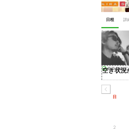
日程
詳
事業者確認
空き状況
日
2