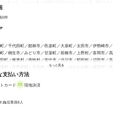
ターが集まることにより多くの情報や意見を交わしさらに高い商品を生
画
。

ではまずはお客さまのニーズをヒアリングし本当に必要としているものは何な
画0件
め納品をしたら終了ではなくその後のアフターフォローまで考えて活動
すべて見る
ア
しましても当然予算がある中でどうしたらその予算内にはめる事ができ
いただかいております。

町
千代田町
館林市
邑楽町
大泉町
太田市
伊勢崎市
では必ずお見積りを作成させていただきご検討いただいた上での受注をさせて
町
桐生市
みどり市
甘楽町
前橋市
上野村
富岡市
高
田町
榛東村
南牧村
安中市
渋川市
昭和村
沼田市
高
する金額に関しましては下記に記載させていただきます。

場村
長野原町
片品村
中之条町
みなかみ町
嬬恋村
草
料金】

な支払い方法
市
朝日町
上市町
魚津市
富山市
入善町
滑川市
舟橋
トカード
現地決済
発生する料金】（写真）

市
高岡市
小矢部市
氷見市


通費

区
新宿区
北区
荒川区
千代田区
台東区
板橋区
中野
年
従業員
8
人


の場合）

区
足立区
港区
練馬区
杉並区
目黒区
葛飾区
江東区
状況により）
