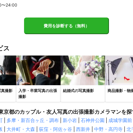
戸川区
武蔵野市
三鷹市
西東京市
狛江市
調布市
大田
00〜
24
:00
清瀬市
小金井市
小平市
東村山市
府中市
稲城市
国分
発生する料金】（動画）

和市
多摩市
立川市
日野市
武蔵村山市
昭島市
瑞穂町


費用を診断する（無料）
市
八王子市
あきる野市
青梅市
日の出町
檜原村
奥多
通費

の場合）

状況により）

檜枝岐村
棚倉町
南会津町
鮫川村
浅川町
白河市
西
ビス


プ

村
古殿町
石川町
下郷町
矢吹町
昭和村
天栄村
只見
的）

き市
平田村
須賀川市
会津美里町
三島町
金山町
小野
郡山市
広野町
三春町
川内村
楢葉町
湯川村
田村市
市
富岡町
大玉村
猪苗代町
西会津町
大熊町
二本松市
ただければと思います。

葉町
喜多方市
浪江町
川俣町
飯舘村
南相馬市
福島市
写真撮影
入学・卒業写真の出張
結婚式の写真撮影
商品撮影・物
一例】

市
国見町
新地町
撮影
網株式会社

東京都のカップル・友人写真の出張撮影カメラマンを探
市
津幡町
中能登町
宝達志水町
かほく市
羽咋市
七尾
レビジョン

朝日

町
市市
|
多摩・新百合ヶ丘・調布
内灘町
小松市
能美市
|
新小岩
川北町
|
石神井公園
輪島市
|
成城学園前
加賀市
志
東京

坂
|
大井町・大森
|
荻窪・阿佐ヶ谷
|
西新井
|
中野・高円寺
|
北
株式会社
