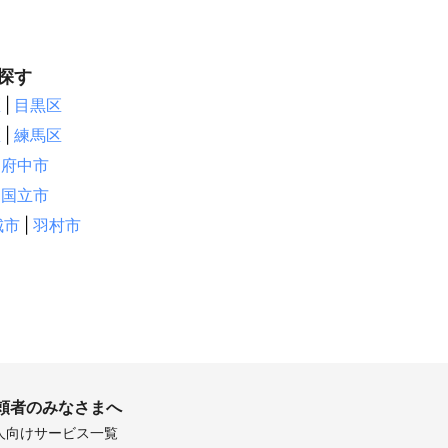
井市
市
津市
探す
睦沢町
区
|
目黒区
町
香取市
区
|
練馬区
庄町
銚子市
府中市
国立市
市
城市
|
羽村市
鹿村
中川村
川町
高森町
松本市
濃町
曽町
頼者のみなさまへ
人向けサービス一覧