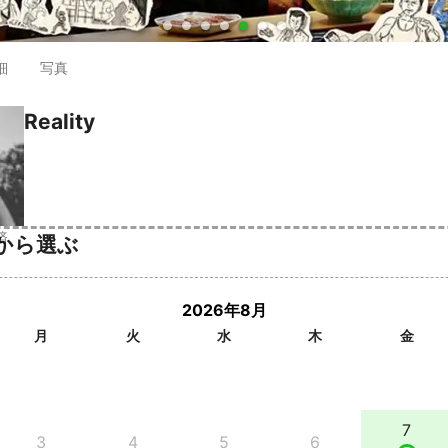
●
●
●
●
●
●
●
細
写真
Reality
済
から選ぶ
2026年8月
月
火
水
木
金
7
3
4
5
6