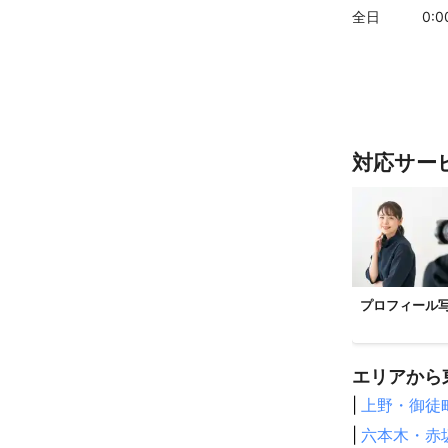
世田谷区
江
全日
0
:
・特殊機材

東久留米市
【内容によって
国立市
東大
・特殊スタジオ
町田市
羽村
・ヘアメイク交
・宿泊費（地方
【
福島県
】
・器材運搬費（
矢祭町
塙町
対応サー
・モデル交通費
・特殊なテロッ
泉崎村
中島
・音源（商業目
玉川村
いわ
・特殊機材

会津若松市
磐梯町
本宮
一度ご相談をい
北塩原村
双
プロフィール
【クライアント
桑折町
相馬
日本テレビ放送
【
石川県
】
株式会社TBS

エリアから
白山市
金沢
株式会社フジテ
株式会社テレビ
珠洲市
|
上野・御徒
野々
株式会社テレビ
【
千葉県
】
|
六本木・赤
関西テレビ放送