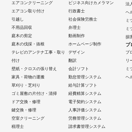
ープロモーション

エアコンクリーニング
ビジネス向けカメラマン
法
ダストプロモーション

エアコン取り付け
行政書士
那市
東白川村
下呂市
白川町
瑞浪市
八百津町
高山市
ヘ
ーエージェント

引越し
社会保険労務士
町
七宗町
川辺町
多治見市
可児市
美濃加茂市
富加町
ミ


不用品回収
弁理士
市
関市
各務原市
白川村
岐阜市
岐南町
山県市
笠松
ミ


庭木の剪定
動画制作
市
安八町
大野町
本巣市
神戸町
輪之内町
海津市
池
損
庭木の伐採・抜根
ホームページ制作
プ
市
垂井町
揖斐川町
関ケ原町
テレビのアンテナ工事・取り
デザイン
プ
付け
翻訳
リ
市
福井市
敦賀市
小浜市
鯖江市
あわら市
越前市
坂
壁紙・クロスの張り替え
会計ソフト
ミ
田町
南越前町
越前町
美浜町
高浜町
おおい町
若狭町
家具・荷物の運搬
勤怠管理システム
ヘ
草刈り・芝刈り
給与計算ソフト
志村
小菅村
大月市
丹波山村
都留市
西桂町
忍野村
ゴミ屋敷の片付け・清掃
経費精算システム
吉田市
山梨市
笛吹市
富士河口湖町
鳴沢村
甲府市
中
ドア交換・修理
電子契約システム
市
市川三郷町
韮崎市
身延町
北杜市
富士川町
南アル
鍵交換・修理
人事評価システム
町
空室クリーニング
労務管理システム
税理士
請求書管理システム
川口市
和光市
草加市
朝霞市
八潮市
三郷市
新座市