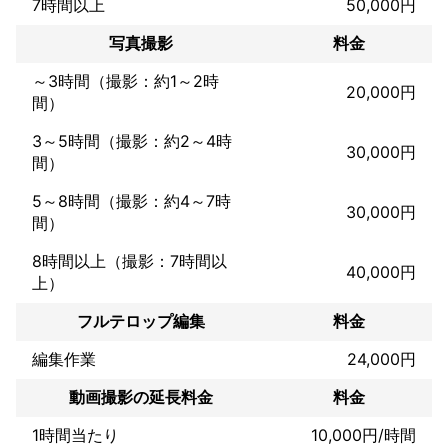
簡単ですが現在のクライアント様の一覧を掲載させていただきま
7時間以上
50,000円
す。

ご参考にしていただければと思います。

写真撮影
料金
～3時間（撮影：約1～2時
【クライアント一例】

20,000円
日本テレビ放送網株式会社

間）
株式会社TBS

3～5時間（撮影：約2～4時
株式会社フジテレビジョン

30,000円
株式会社テレビ朝日

間）
株式会社テレビ東京

5～8時間（撮影：約4～7時
関西テレビ放送株式会社

30,000円
株式会社メディアミックス・ジャパン

間）
ユニオン映画株式会社

8時間以上（撮影：7時間以
株式会社共同テレビジョン

40,000円
株式会社テレパック

上）
株式会社オスカープロモーション

フルテロップ編集
料金
株式会社スターダストプロモーション

株式会社ワイケーエージェント

編集作業
24,000円
株式会社電通

株式会社博報堂

動画撮影の延長料金
料金
株式会社講談社

1時間当たり
10,000円/時間
一部抜粋
