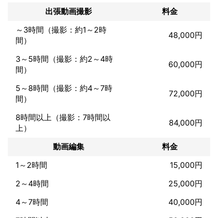
す。

出張動画撮影
料金
また経験の中でクライアント様にとって最善のプレゼンをさせて
～3時間（撮影：約1～2時
いただけるのではとも思っております。

48,000円
間）
撮影から撮影後の作業など一括でご相談いただければと思いま
す。

3～5時間（撮影：約2～4時
60,000円
間）
スタジオの手配からモデルの手配、ヘアメイクの手配なども高い
レベルでご提示させていただけるとも思っております。

5～8時間（撮影：約4～7時
72,000円
間）
※ご提示させていただいております料金に関しましては撮影費やヘ
アメイク代などととなっております。

8時間以上（撮影：7時間以
撮影の詳細をお聞かせいただき詳細な料金をご提示させていただ
84,000円
上）
ければと思います。

動画編集
料金
スタジオなどの利用の際は別途料金がかかってまいります。

お客様の方でご手配をいただいても問題はありません。

1～2時間
15,000円
弊社にて手配の際は手数料が掛かってまいります。

2～4時間
25,000円
お見積は無料にて作成させていただきます。

お気軽にご相談いただければと思います。

4～7時間
40,000円