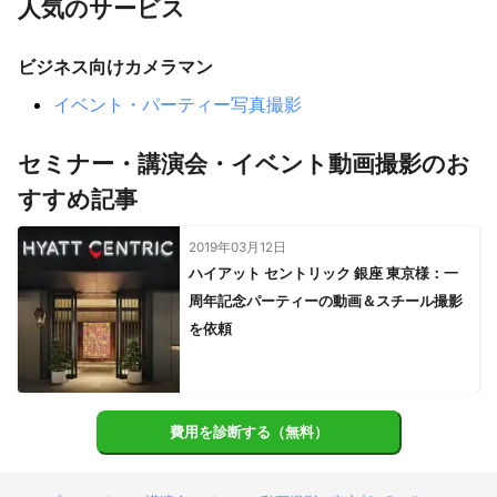
人気のサービス
加須市
飯能市
越生町
【
茨城県
】
ビジネス向けカメラマン
守谷市
取手市
坂東市
つくばみらい市
常総市
イベント・パーティー写真撮影
五霞町
境町
利根町
龍ケ崎市
【
神奈川県
】
セミナー・講演会・イベント動画撮影のお
川崎市
横浜市
大和市
座間市
綾瀬市
海老名市
すすめ記事
愛川町
相模原市
鎌倉市
藤沢市
厚木市
逗子市
2019年03月12日
ハイアット セントリック 銀座 東京様：一
周年記念パーティーの動画＆スチール撮影
を依頼
費用を診断する（無料）