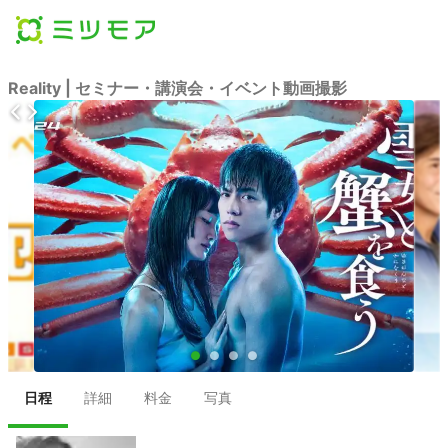
Reality | セミナー・講演会・イベント動画撮影
●
●
●
●
日程
詳細
料金
写真