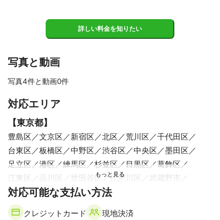
田中　和孝
これまでの実績
詳しい料金を知りたい
【クライアント一例】

日本テレビ放送網株式会社

株式会社TBS

写真と動画
株式会社フジテレビジョン

株式会社テレビ朝日

写真4件と動画0件
株式会社テレビ東京

関西テレビ放送株式会社

すべて見る
対応エリア
株式会社メディアミックス・ジャパン

ユニオン映画株式会社

【
東京都
】
株式会社共同テレビジョン

豊島区
文京区
新宿区
北区
荒川区
千代田区
株式会社テレパック

株式会社オスカープロモーション

台東区
板橋区
中野区
渋谷区
中央区
墨田区
株式会社スターダストプロモーション

足立区
港区
練馬区
杉並区
目黒区
葛飾区
株式会社ワイケーエージェント

株式会社電通

江東区
品川区
世田谷区
江戸川区
武蔵野市
株式会社博報堂

対応可能な支払い方法
三鷹市
西東京市
狛江市
調布市
大田区
株式会社講談社

東久留米市
清瀬市
小金井市
小平市
東村山市
クレジットカード
現地決済
一部抜粋

府中市
稲城市
国分寺市
国立市
東大和市
多摩市