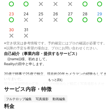
23
24
25
26
27
28
29
30
31
※空き状況は参考情報です。予約確定にはプロの確認が必要です。
※以降の予定を希望の場合は、プロにお問い合わせください。
自己紹介（事業内容・提供するサービス）
　{{name}}様、初めまして。

Realityの田中と申します。

20歳で師事で25歳で独立、現在約20年カメラマンの経験をしてま
いりまいた。

現在は芸能関係や広告、ドラマや映画など幅広く写真撮影をさせ
サービス内容・特徴
ていただいております。

そこで培った経験を多くの皆様に還元出来ないかと思いこちらの
サイトにて掲載をさせていただいております。

フルテロップ編集
写真撮影
動画編集
お仕事やプライベートなど様々な場面で写真や動画を必要として
料金
いる全ての人に少しでもお力になれるように努力してまいりま