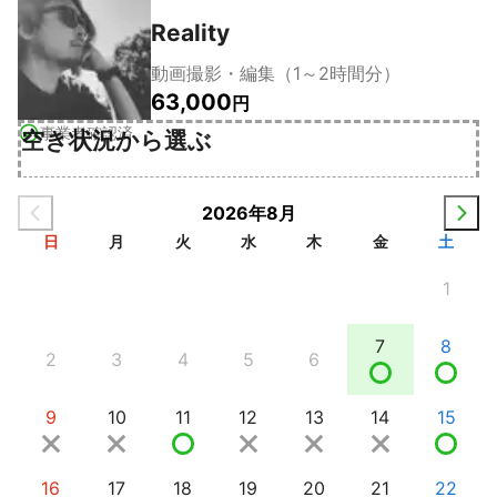
Reality
動画撮影・編集（1～2時間分）
63,000
円
事業者確認済
空き状況から選ぶ
2026年8月
日
月
火
水
木
金
土
1
7
8
2
3
4
5
6
9
10
11
12
13
14
15
16
17
18
19
20
21
22