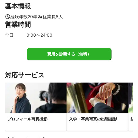
基本情報
立川市
日野市
武蔵村山市
昭島市
瑞穂町
福生市
町田市
羽村市
八王子市
あきる野市
青梅市
経験年数
20
年
従業員
8
人
営業時間
日の出町
【
千葉県
】
全日
0
:00〜
24
:00
市川市
浦安市
松戸市
流山市
鎌ケ谷市
船橋市
習志野市
柏市
白井市
野田市
八千代市
我孫子市
費用を診断する（無料）
四街道市
印西市
千葉市
袖ケ浦市
佐倉市
木更津市
栄町
酒々井町
対応サービス
【
埼玉県
】
蕨市
戸田市
川口市
和光市
草加市
朝霞市
八潮市
三郷市
新座市
志木市
越谷市
富士見市
さいたま市
三芳町
吉川市
松伏町
ふじみ野市
所沢市
春日部市
上尾市
川越市
蓮田市
狭山市
プロフィール写真撮影
入学・卒業写真の出張撮影
結
伊奈町
宮代町
白岡市
杉戸町
入間市
桶川市
川島町
北本市
鶴ヶ島市
幸手市
坂戸市
日高市
久喜市
吉見町
鴻巣市
毛呂山町
鳩山町
東松山市