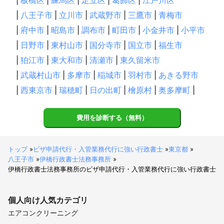
|
板橋区
|
練馬区
|
足立区
|
葛飾区
|
江戸川区
|
八王子市
|
立川市
|
武蔵野市
|
三鷹市
|
青梅市
|
府中市
|
昭島市
|
調布市
|
町田市
|
小金井市
|
小平市
|
日野市
|
東村山市
|
国分寺市
|
国立市
|
福生市
|
狛江市
|
東大和市
|
清瀬市
|
東久留米市
|
武蔵村山市
|
多摩市
|
稲城市
|
羽村市
|
あきる野市
|
西東京市
|
瑞穂町
|
日の出町
|
檜原村
|
奥多摩町
|
費用を診断する（無料）
トップ
»
ビザ申請代行・入管業務代行に強い行政書士
»
東京都
»
八王子市
»
伊橋行政書士法務事務所
»
伊橋行政書士法務事務所のビザ申請代行・入管業務代行に強い行政書士
個人向け
人気カテゴリ
エアコンクリーニング