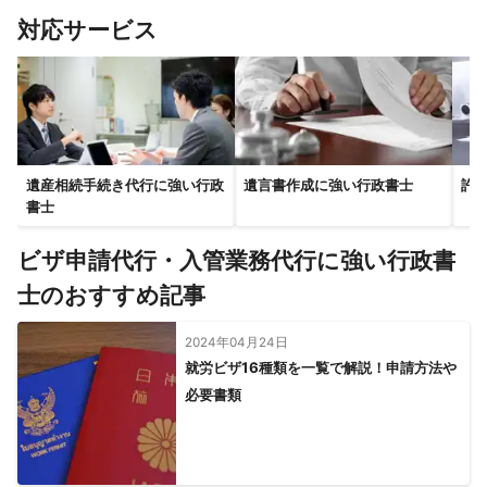
対応サービス
遺産相続手続き代行に強い行政
遺言書作成に強い行政書士
許
書士
ビザ申請代行・入管業務代行に強い行政書
士のおすすめ記事
2024年04月24日
就労ビザ16種類を一覧で解説！申請方法や
必要書類