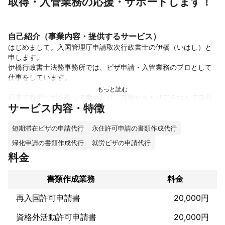
取得・入管業務の応援・サポートします！
自己紹介（事業内容・提供するサービス）
はじめまして。入国管理庁申請取次行政書士の伊橋（いはし）と
申します。

伊橋行政書士法務事務所では、ビザ申請・入管業務のプロとして
仕事をしています。

日本で就労ビザを取って働いたり、技術やキャリアをつんで自分
サービス内容・特徴
の国にもどって仕事にいかしたりするお手伝いをしています。

もちろん、日本で留学や国際結婚する方のビザ取得をサポートし
たり、定住や帰化・永住する人の応援もしています。

短期滞在ビザの申請代行
永住許可申請の書類作成代行
帰化申請の書類作成代行
就労ビザの申請代行
日本を選んでくれた人が、計画や夢を達成することができたらい
料金
いなと思いながら仕事をしています。
これまでの実績
書類作成業務
料金
・個人向け：各種許認可、離婚手続、相続遺言

・法人向け：各種許認可、法人設立、事業承継・M&A、民事信託

再入国許可申請書
20,000円
2000件以上のご相談を受け、改善解決して参りました。

資格外活動許可申請書
20,000円