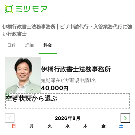
伊橋行政書士法務事務所 | ビザ申請代行・入管業務代行に強
い行政書士
日程
詳細
料金
伊橋行政書士法務事務所
短期滞在ビザ新規申請1名
40,000
円
事業者確認済
空き状況から選ぶ
2026年8月
日
月
火
水
木
金
土