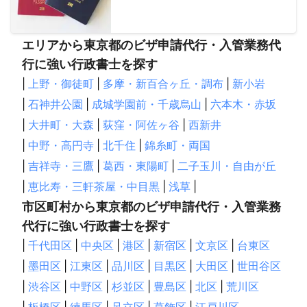
エリアから東京都のビザ申請代行・入管業務代
行に強い行政書士を探す
|
上野・御徒町
|
多摩・新百合ヶ丘・調布
|
新小岩
|
石神井公園
|
成城学園前・千歳烏山
|
六本木・赤坂
|
大井町・大森
|
荻窪・阿佐ヶ谷
|
西新井
|
中野・高円寺
|
北千住
|
錦糸町・両国
|
吉祥寺・三鷹
|
葛西・東陽町
|
二子玉川・自由が丘
|
恵比寿・三軒茶屋・中目黒
|
浅草
|
市区町村から東京都のビザ申請代行・入管業務
代行に強い行政書士を探す
|
千代田区
|
中央区
|
港区
|
新宿区
|
文京区
|
台東区
|
墨田区
|
江東区
|
品川区
|
目黒区
|
大田区
|
世田谷区
|
渋谷区
|
中野区
|
杉並区
|
豊島区
|
北区
|
荒川区