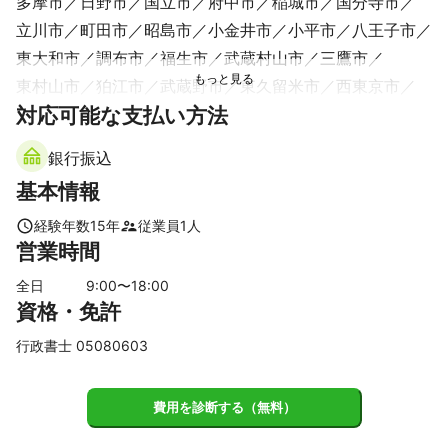
多摩市
日野市
国立市
府中市
稲城市
国分寺市
立川市
町田市
昭島市
小金井市
小平市
八王子市
東大和市
調布市
福生市
武蔵村山市
三鷹市
東村山市
狛江市
武蔵野市
東久留米市
西東京市
対応可能な支払い方法
瑞穂町
羽村市
清瀬市
世田谷区
杉並区
あきる野市
練馬区
日の出町
中野区
目黒区
銀行振込
青梅市
渋谷区
新宿区
板橋区
豊島区
品川区
港区
基本情報
【
山梨県
】
上野原市
経験年数
15
年
従業員
1
人
営業時間
【
埼玉県
】
所沢市
入間市
新座市
三芳町
狭山市
全日
9
:00〜
18
:00
【
資格・免許
神奈川県
】
相模原市
座間市
愛川町
大和市
川崎市
海老名市
行政書士 05080603
綾瀬市
厚木市
清川村
横浜市
伊勢原市
寒川町
費用を診断する（無料）