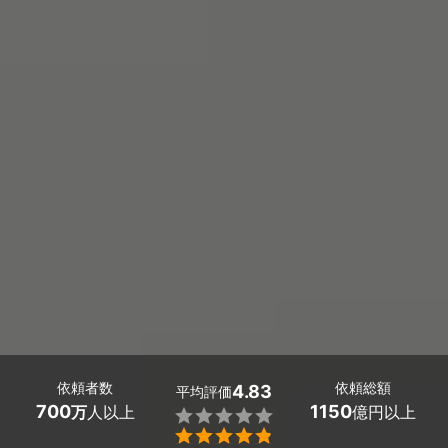
依頼者数
依頼総額
4.83
平均評価
700
1150
万
人以上
億円以上

