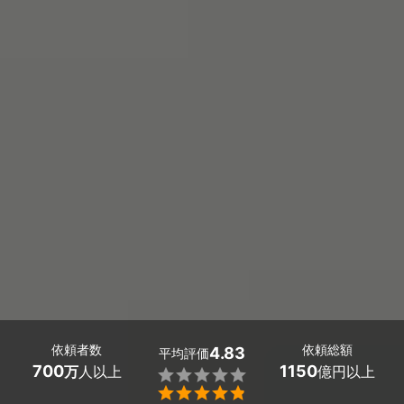
依頼者数
依頼総額
4.83
平均評価
700
1150
万
人以上
億円以上

