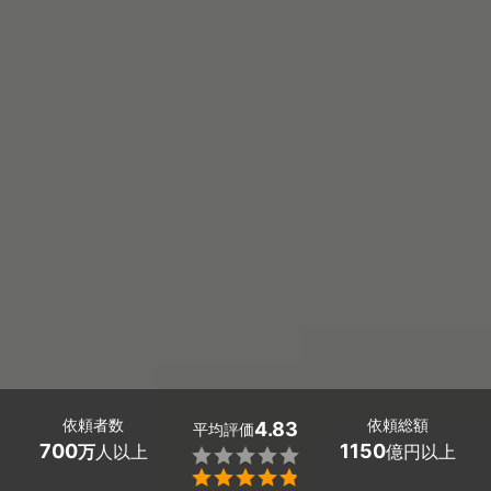
依頼者数
依頼総額
4.83
平均評価
700
1150
万
人以上
億円以上

