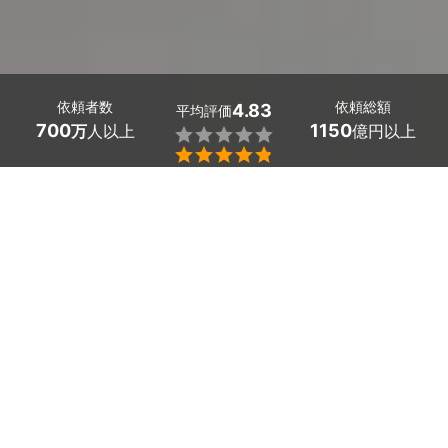
依頼者数
依頼総額
4.83
平均評価
700
1150
万
人以上
億円以上


最大５件
2分で依頼
見積が届く
プロを選ぶ
埼玉県和光市の社会保険労務士を探しましょう。 
ビジネスの立ち上げ時に労務関連の疑問が生じたら、社
会保険労務士に相談するのが一番です。
社会保険や労災の手続きも、豊富な知識と経験を持った
社会保険労務士がしっかり対応してくれます。
さらに、就業規則作成、給与計算、社会保険の加入手続
埼玉県和光市のおすすめ社会保険労務士
きのほか、勤怠管理や労務管理など、幅広い業務をおま
かせできるので安心です。 