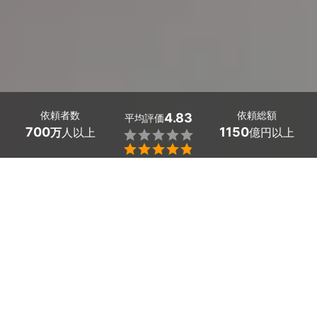
依頼者数
依頼総額
4.83
平均評価
700
1150
万
人以上
億円以上


最大５件
2分で依頼
見積が届く
プロを選ぶ
埼玉県蓮田市の社会保険労務士を探しましょう。 
ビジネスの立ち上げ時に労務関連の疑問が生じたら、社
会保険労務士に相談するのが一番です。
社会保険や労災の手続きも、豊富な知識と経験を持った
社会保険労務士がしっかり対応してくれます。