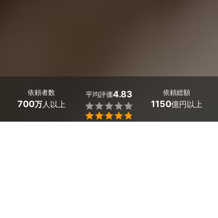
依頼者数
依頼総額
4.83
平均評価
700
1150
万
人以上
億円以上


「葬儀の見積もりをもらったけれど適正な価格なのかが不
安」「葬儀の総額でいくらかかるかが心配」そんな悩みを
抱えやすい葬儀のご依頼。
複数の葬儀屋・葬儀社に相談し、見積もりを比較すること
で、安心して希望に沿った最期のお別れを迎えることがで
きます。
多摩・新百合ヶ丘・調布の葬儀社・葬儀屋選びは、ミツモ
アで。