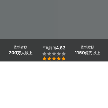
依頼者数
依頼総額
4.83
平均評価
700
1150
万
人以上
億円以上


ミツモアなら静岡県熱海市の浴室乾燥機（浴室暖房機）
の交換・後付け業者を料金や口コミで比較できます。
「長年使っている乾燥機から異音がする」「雨でも洗濯
物を浴室で乾かせるようにしたい」といった時も、プロ
が確かな技術で工事してくれます。寒い冬も快適に過ご
せて、梅雨の時期でもカラッと洗濯物が乾くようにしま
しょう。