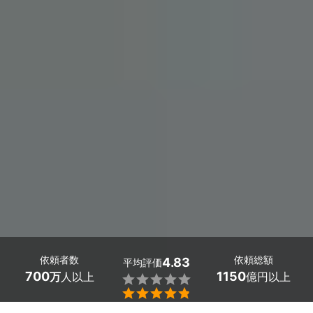
依頼者数
依頼総額
4.83
平均評価
700
1150
万
人以上
億円以上

