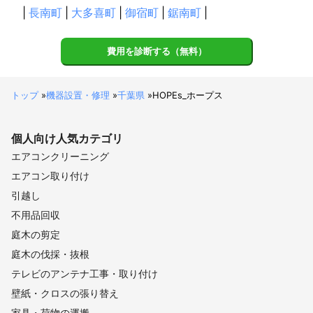
|
長南町
|
大多喜町
|
御宿町
|
鋸南町
|
費用を診断する（無料）
トップ
»
機器設置・修理
»
千葉県
»
HOPEs_ホープス
個人向け
人気カテゴリ
エアコンクリーニング
エアコン取り付け
引越し
不用品回収
庭木の剪定
庭木の伐採・抜根
テレビのアンテナ工事・取り付け
壁紙・クロスの張り替え
家具・荷物の運搬