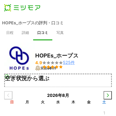
HOPEs_ホープスの評判・口コミ
日程
詳細
口コミ
写真
HOPEs_ホープス
525
件
4.9


実績
661
件
事業者確認済
空き状況から選ぶ
2026年8月
日
月
火
水
木
金
土
1