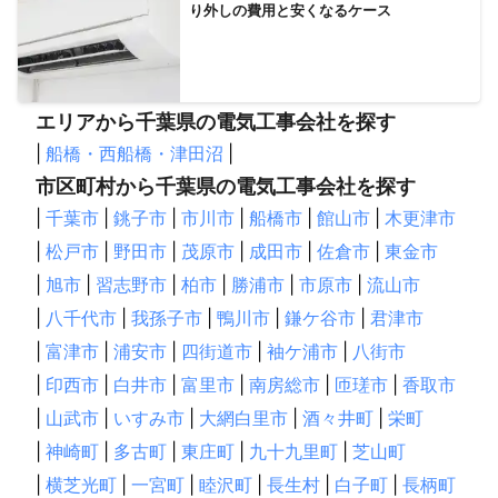
り外しの費用と安くなるケース
エリアから千葉県の電気工事会社を探す
|
船橋・西船橋・津田沼
|
市区町村から千葉県の電気工事会社を探す
|
千葉市
|
銚子市
|
市川市
|
船橋市
|
館山市
|
木更津市
|
松戸市
|
野田市
|
茂原市
|
成田市
|
佐倉市
|
東金市
|
旭市
|
習志野市
|
柏市
|
勝浦市
|
市原市
|
流山市
|
八千代市
|
我孫子市
|
鴨川市
|
鎌ケ谷市
|
君津市
|
富津市
|
浦安市
|
四街道市
|
袖ケ浦市
|
八街市
|
印西市
|
白井市
|
富里市
|
南房総市
|
匝瑳市
|
香取市
|
山武市
|
いすみ市
|
大網白里市
|
酒々井町
|
栄町
|
神崎町
|
多古町
|
東庄町
|
九十九里町
|
芝山町
|
横芝光町
|
一宮町
|
睦沢町
|
長生村
|
白子町
|
長柄町