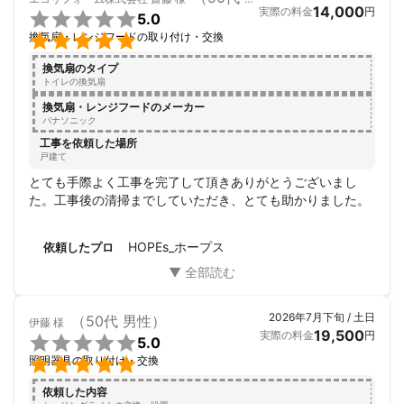
14,000
実際の料金
円

5.0

換気扇・レンジフードの取り付け・交換
換気扇のタイプ
トイレの換気扇
換気扇・レンジフードのメーカー
パナソニック
工事を依頼した場所
戸建て
とても手際よく工事を完了して頂きありがとうございまし
た。工事後の清掃までしていただき、とても助かりました。
HOPEs_ホープス
依頼したプロ
2026年7月下旬 / 土日
（50代 男性）
伊藤
様
19,500
実際の料金
円

5.0

照明器具の取り付け・交換
依頼した内容