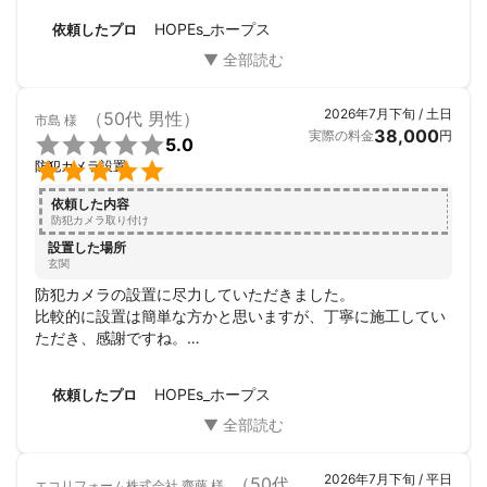
HOPEs_ホープス
依頼したプロ
2026年7月下旬 / 土日
（50代 男性）
市島
様
38,000
実際の料金
円

5.0

防犯カメラ設置
依頼した内容
防犯カメラ取り付け
設置した場所
玄関
防犯カメラの設置に尽力していただきました。

比較的に設置は簡単な方かと思いますが、丁寧に施工してい
ただき、感謝ですね。

当日は雨の降りそうな微妙な感じでしたが、ホープスさんの
運なのか私の運なのか分かりませんが、予定道理に施工して
HOPEs_ホープス
依頼したプロ
もらえて良かったです。

安心してお願い出来る業者さんです。

ありがとう御座いました。
2026年7月下旬 / 平日
（50代 男性）
エコリフォーム株式会社 齋藤
様