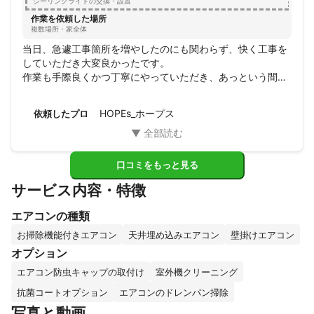
シーリングライトの交換・設置
作業を依頼した場所
複数場所・家全体
当日、急遽工事箇所を増やしたのにも関わらず、快く工事を
していただき大変良かったです。

作業も手際良くかつ丁寧にやっていただき、あっという間に
終了しました。

来ていただいた方も、非常に感じの良い方でした。

HOPEs_ホープス
依頼したプロ
今後、また機会がありましたら、是非お願いしたいと思いま
す。
口コミをもっと見る
サービス内容・特徴
エアコンの種類
お掃除機能付きエアコン
天井埋め込みエアコン
壁掛けエアコン
オプション
エアコン防虫キャップの取付け
室外機クリーニング
抗菌コートオプション
エアコンのドレンパン掃除
写真と動画