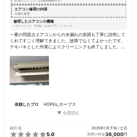
壁掛けエアコン（お掃除機能付き）
エアコン修理の内容
水漏れ修理
修理したエアコンの機種
パナソニック「Eolia（エオリア）シリーズ」
一番の問題点エアコンからの水漏れの原因も丁寧に説明して
くれてすごく理解できました。故障でなくてよかったです。
テキパキとした作業によりクリーニングも終了しました。ク
リーニングしながらエアコンを長くきれいに使う方法、お風
呂の暖房乾燥機などのメンテなど色々なことをご伝授してい
ただきました。ベットに真上にエアコンがあり不安定で作業
がやりにくかったと思いますがスムーズに完了しました。女
性の作業者とアシスタントの男性でしたが、また作業等依頼
するなら同じ方が来て欲しいと妻も絶賛しておりました。料
金も内部の状態を見て必要ない作業はやらなくて良いとのこ
とで作業者の判断で思ったより大幅に安く済みました。

初めてのエアコンクリーニングで不安でしたが依頼してとて
HOPEs_ホープス
依頼したプロ
も良かったです。勿論フィルター等の清掃は、ご指導どうり
自身でしますがまた内部クリーニングは同じ方に頼みたいで
す。ありがとうございます。
鎌田
様
2025年1月下旬 / 土日

5.0
36,000
実際の料金
円