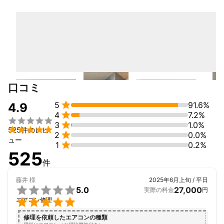
「笑顔で楽しく過ごせる毎日(生活)を提供する。仕事は楽しく真剣
(丁寧)に。」を理念として、お客様や従業員のために精一杯頑張り
ます。

■資格（講習）一覧

第二種電気工事士

認定電気工事士（第一種電気工事士合格）

第二種冷媒フロン類取扱技術者

EV充電設備施工技士（国内外メーカー対応）

口コミ
V2H施工ID（ニチコン）

ソーラーパネル設置技量認定（CanadianSolar）


5
91.6%
4.9
低圧電気取扱業務特別教育


4
7.2%

高圧・特別高圧電気取扱業務特別教育


3
1.0%

525件のレビ
フルハーネス型墜落制止用器具特別教育


2
0.0%
ュー
ゴンドラ特別教育


1
0.2%
525
普通救命講習

件
公認D級コーチ（JFA：日本サッカー協会）

サッカー4級審判員（JFA：日本サッカー協会）

藤井
様
2025年6月上旬 / 平日
公認スポーツ指導者（JSPO：日本スポーツ協会）

5.0
27,000
実際の料金
円

エアコン修理
修理を依頼したエアコンの種類