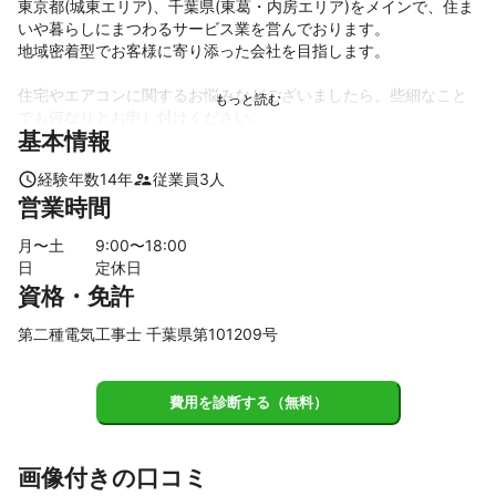
東京都(城東エリア)、千葉県(東葛・内房エリア)をメインで、住ま
いや暮らしにまつわるサービス業を営んでおります。

地域密着型でお客様に寄り添った会社を目指します。

住宅やエアコンに関するお悩みなどございましたら、些細なこと
でも何なりとお申し付けください。

基本情報
※日曜日は要相談となります
これまでの実績
経験年数
14
年
従業員
3
人
空調設備の取付、メンテナンス(クリーニング)

営業時間
塗装業、防水業他、住宅のリフォーム関係

各種電気工事
月〜土
9
:00〜
18
:00
アピールポイント
日
定休日
※日曜日は要相談となります

資格・免許
建物(不動産)関連の維持管理やリフォーム業界、大手エアコンメー
カー代理店で働いてきました。

第二種電気工事士 千葉県第101209号
コロナ禍でなかなか対面での仕事が難しいご時世ですが、住まい
や暮らしに関する皆様のお悩み事が解消されるよう、お客様に寄
り添えるサービスをご提供できればと考えております。

費用を診断する（無料）
サービス(不動産関連)業界の大手企業から独立したばかりで、まだ
まだ発展途上ではございますが、少数精鋭で地域に根差したサー
ビスを提供できるよう、日々精進しております。

画像付きの口コミ