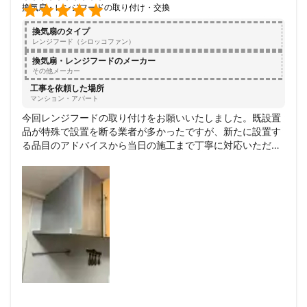

換気扇・レンジフードの取り付け・交換
換気扇のタイプ
レンジフード（シロッコファン）
換気扇・レンジフードのメーカー
その他メーカー
工事を依頼した場所
マンション・アパート
今回レンジフードの取り付けをお願いいたしました。既設置
品が特殊で設置を断る業者が多かったですが、新たに設置す
る品目のアドバイスから当日の施工まで丁寧に対応いただけ
ました。

しかも他社に比べて安価でW

信頼できますし、とにかく暖かさを感じる人柄がいいです
ね。応援したくなります！

また他の設置でも絶対こちらでお願いしたいと思いますし、
他の方にもお勧めいたします。

今回 非常に助かりました。

ありがとうございました。