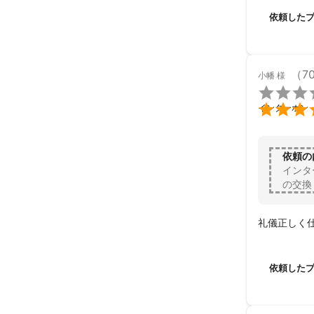
依頼した
（7
小幡
様


インターホン
依頼の
インタ
の交換
礼儀正しく
依頼した