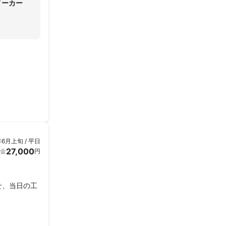
メーカー
年6月上旬 / 平日
27,000
金
円
せ、当日の工