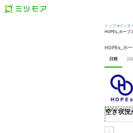
トップ
»
インタ
HOPEs_ホ
HOPEs_
日程
詳
事業者確認
空き状況