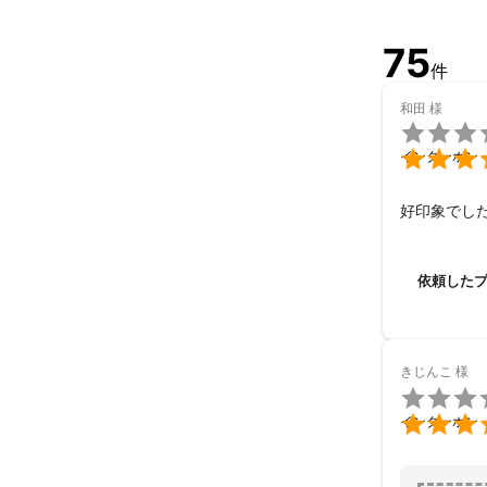
75
件
和田
様


インターホン
好印象でし
依頼した
きじんこ
様


インターホン