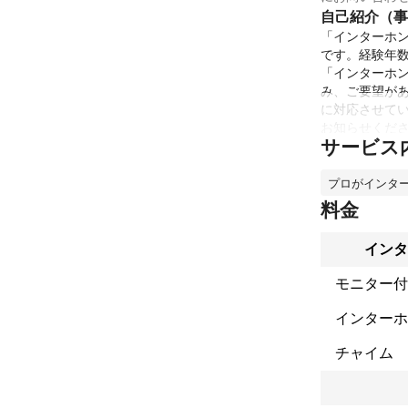
自己紹介（事
「インターホン
です。経験年数
「インターホ
み、ご要望が
に対応させて
お知らせくださ
サービス
ご依頼を心よ
これまでの実
プロがインタ
空調設備の取付
塗装業、防水業
料金
各種電気工事
アピールポイ
インタ
インターホン・
女性スタッフ
モニター付
ださい。

ぜひよろしくお
インターホ
チャイム