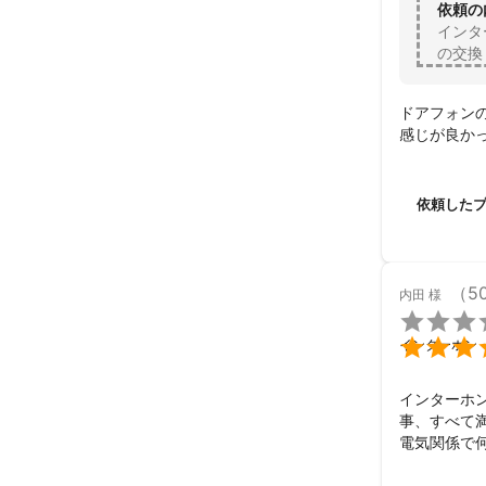
依頼の
インタ
の交換
ドアフォン
感じが良か
依頼した
（5
内田
様


インターホン
インターホ
事、すべて満
電気関係で