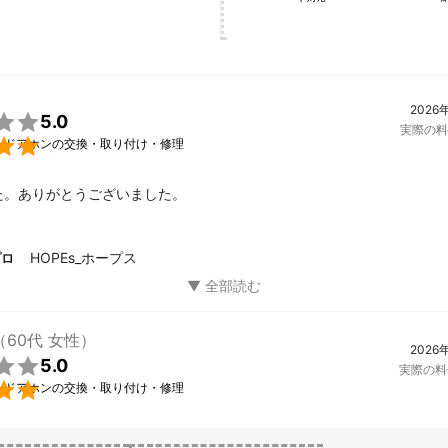
2026

5.0
実際の料

・ドアホンの交換・取り付け・修理
た。ありがとうございました。
HOPEs_ホープス
プロ
（60代 女性）
2026

5.0
実際の料

・ドアホンの交換・取り付け・修理