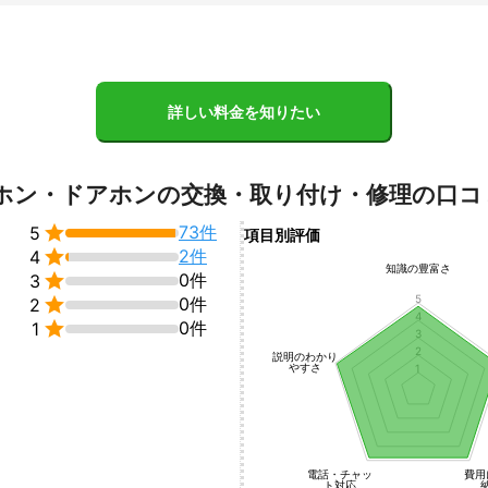
詳しい料金を知りたい
ホン・ドアホンの交換・取り付け・修理の口コ

73件
5
項目別評価

2件
4
知識の豊富さ

0件
3
5

0件
2
4

0件
1
3
2
説明のわかり
やすさ
1
電話・チャッ
費用
ト対応