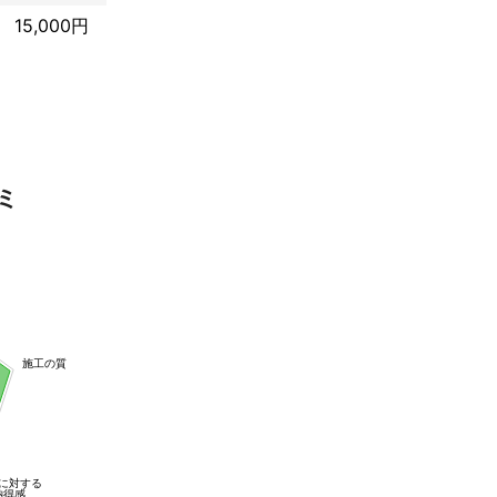
15,000円
ミ
施工の質
に対する
納得感