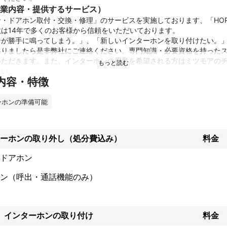
業内容・提供するサービス）
・ドアホン取付・交換・修理」のサービスを実施しております、「HOP
は14年で多くのお客様から信頼をいただいております。

ンが勝手に鳴ってしまう。」、「新しいインターホンを取り付けたい。
ありましたら是非弊社にご連絡ください。専門知識・必要資格を持った
いただきます。また、インターホンの用意を希望される方はミツモアの
い。

内容・特徴
りお待ちしております。
績
ーホンの準備可能
、メンテナンス(クリーニング)

他、住宅のリフォーム関係

ント
ーホンの取り外し（処分費込み）
料金
ドアホンともに1年間の保証と万が一の損害保険がついております。

の指定も可能ですので、女性スタッフをご希望される方はお気軽に当社
ドアホン
願いいたします。

ン（呼出・通話機能のみ）
インターホンの取り付け
料金