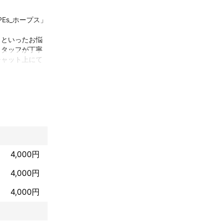
Es_ホープス」
」といったお悩
スタッフが丁寧
チャット上にて
にお申し付けく
4,000円
4,000円
4,000円