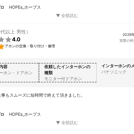
HOPEs_ホープス
プロ
0代以上 男性）
2026

4.0
実際の料

・ドアホンの交換・取り付け・修理
インターホンの
内容
依頼したインターホンの
パナソニック
ーホン・ドアホン
種類
モニター付ドアホン
仕事もスムーズに短時間で終えて頂きました。
HOPEs_ホープス
プロ