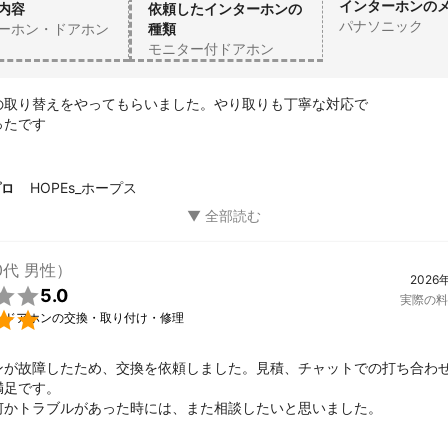
インターホンの
内容
依頼したインターホンの
パナソニック
ーホン・ドアホン
種類
モニター付ドアホン
の取り替えをやってもらいました。やり取りも丁寧な対応で

ったです
HOPEs_ホープス
プロ
0代 男性）
2026

5.0
実際の料

・ドアホンの交換・取り付け・修理
ンが故障したため、交換を依頼しました。見積、チャットでの打ち合わ
足です。

何かトラブルがあった時には、また相談したいと思いました。