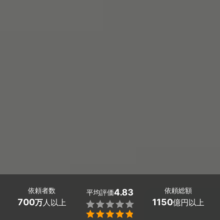
依頼者数
依頼総額
4.83
平均評価
700
1150
万
人以上
億円以上

