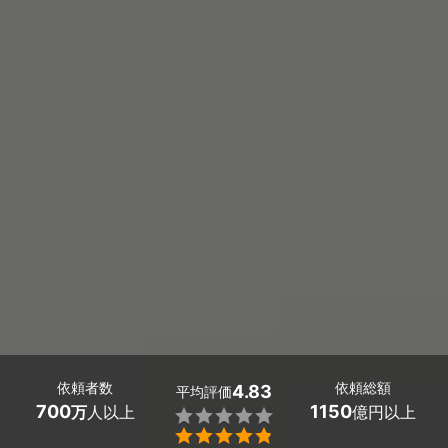
依頼者数
依頼総額
4.83
平均評価
700
1150
万
人以上
億円以上

