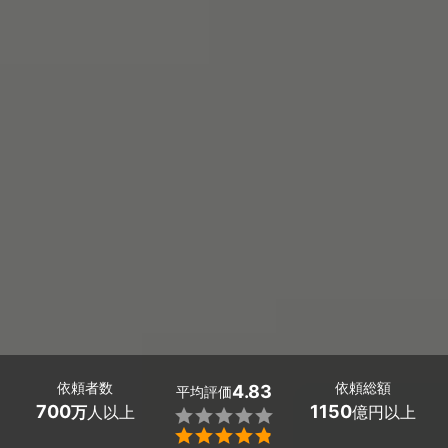
依頼者数
依頼総額
4.83
平均評価
700
1150
万
人以上
億円以上

