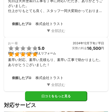
先日は天井塗装の工事を丁寧に対応いただき、ありがとうご
ざいました。

仕上がりもとても良く、スタッフ一同大変助かっておりま
す。

また何かありましたら、ぜひお願いしたいと思います。
株式会社トラスト
依頼したプロ
おー
様
2024年12月下旬 / 平日

5.0
16,500
実際の料金
円

壁紙・クロスの張り替えリフォーム
素早い対応、素早い見積もり、素早い工事で助かりました。
ありがとうございました！
株式会社トラスト
依頼したプロ
口コミをもっと見る
対応サービス