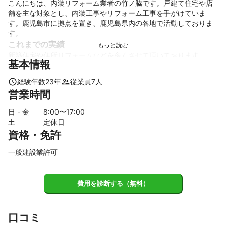
こんにちは、内装リフォーム業者の竹ノ脇です。戸建て住宅や店
舗を主な対象とし、内装工事やリフォーム工事を手がけていま
す。鹿児島市に拠点を置き、鹿児島県内の各地で活動しておりま
す。
これまでの実績
新築住宅や住所リフォームなどを多くさせて頂いております。

基本情報
アピールポイント
経験年数
23
年
従業員
7
人
株式会社トラストでは「仕上がりの美しさ」を合言葉に日々精進
営業時間
しております。

見えない部分にも全力を尽くし、喜んでいただける施工を実現す
日 - 金
8
:00〜
17
:00
ること。それが私たち株式会社トラストの信念です。
土
定休日
資格・免許
一般建設業許可
費用を診断する（無料）
口コミ