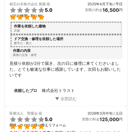
相互白衣株式会社 奥園
様
2025年4月下旬 / 平日

5.0
16,500
実際の料金
円

ドアの修理・取り外し
作業を依頼した建物
店舗
ドア交換・修理を依頼した場所
勝手口・裏口
作業の内容
蝶番の交換・修理
見積り依頼が2分で届き、次の日に修理に来てくださいまし
た。とても敏速な仕事に感謝しています。次回もお願いした
いです
株式会社トラスト
依頼したプロ
医療法人 聖愛会
様
2026年3月中旬 / 土日

5.0
125,000
実際の料金
円

壁紙・クロスの張り替えリフォーム