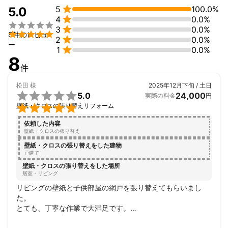

5
100.0%
5.0

4
0.0%


3
0.0%

8件のレビュ

2
0.0%
ー

1
0.0%
8
件
松田
様
2025年12月下旬 / 土日

5.0
24,000
実際の料金
円

壁紙・クロスの張り替えリフォーム
依頼した内容
壁紙・クロスの張り替え
壁紙・クロスの張り替えをした建物
戸建て
壁紙・クロスの張り替えをした場所
居室・リビング
リビングの壁紙と子供部屋の網戸を張り替えてもらいまし
た。

とても、丁寧な作業で大満足です。

また、何かありましたら、依頼したいです。
