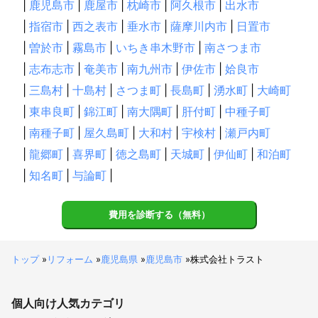
|
鹿児島市
|
鹿屋市
|
枕崎市
|
阿久根市
|
出水市
|
指宿市
|
西之表市
|
垂水市
|
薩摩川内市
|
日置市
|
曽於市
|
霧島市
|
いちき串木野市
|
南さつま市
|
志布志市
|
奄美市
|
南九州市
|
伊佐市
|
姶良市
|
三島村
|
十島村
|
さつま町
|
長島町
|
湧水町
|
大崎町
|
東串良町
|
錦江町
|
南大隅町
|
肝付町
|
中種子町
|
南種子町
|
屋久島町
|
大和村
|
宇検村
|
瀬戸内町
|
龍郷町
|
喜界町
|
徳之島町
|
天城町
|
伊仙町
|
和泊町
|
知名町
|
与論町
|
費用を診断する（無料）
トップ
»
リフォーム
»
鹿児島県
»
鹿児島市
»
株式会社トラスト
個人向け
人気カテゴリ