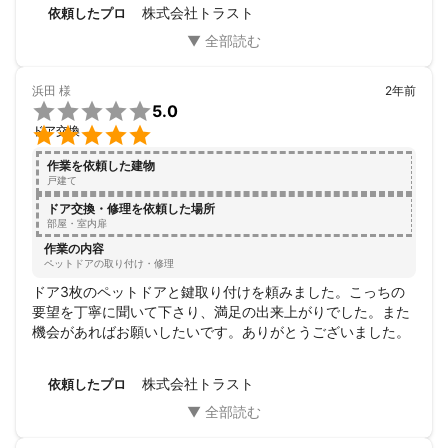
ありがとうございました。
株式会社トラスト
依頼したプロ
浜田
様
2年前

5.0

ドア交換
作業を依頼した建物
戸建て
ドア交換・修理を依頼した場所
部屋・室内扉
作業の内容
ペットドアの取り付け・修理
ドア3枚のペットドアと鍵取り付けを頼みました。こっちの
要望を丁寧に聞いて下さり、満足の出来上がりでした。また
機会があればお願いしたいです。ありがとうございました。
株式会社トラスト
依頼したプロ