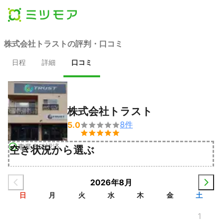
株式会社トラストの評判・口コミ
日程
詳細
口コミ
株式会社トラスト
8
件
5.0


事業者確認済
空き状況から選ぶ
2026年8月
日
月
火
水
木
金
土
1