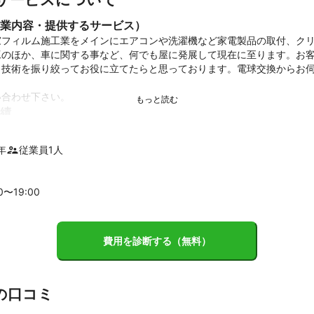
業内容・提供するサービス）
窓フィルム施工業をメインにエアコンや洗濯機など家電製品の取付、ク
工のほか、車に関する事など、何でも屋に発展して現在に至ります。お
と技術を振り絞ってお役に立てたらと思っております。電球交換からお
績
施工

工、車全般

年
従業員
1
人
家電クリーニング

ント
00〜
19
:00
 ガラスフィルム施工技能士

ます。

費用を診断する（無料）
合わせください。

をさせていただきます！
の口コミ