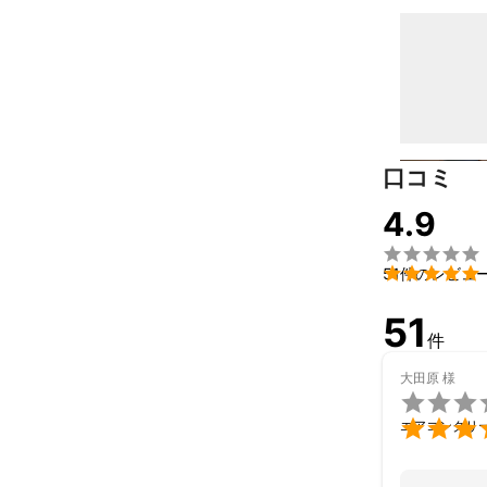
口コミ
4.9


51件のレビュ
51
件
大田原
様


エアコンクリ