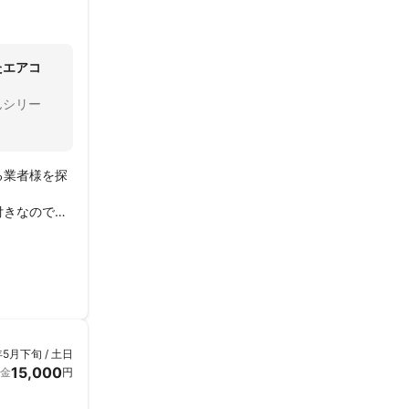
たエアコ
んシリー
る業者様を探
付きなので簡
ガサービスさ
が付いていた
けて下さり
きましたが、


年5月下旬 / 土日
15,000
金
円