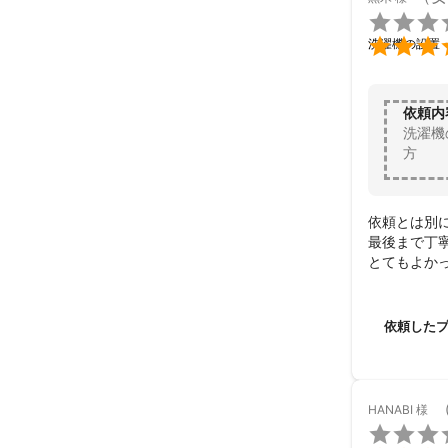


洗濯機の設置
依頼内
洗濯機
方
依頼とは別
最後まで丁寧
とてもよか
依頼した
HANABI
様
