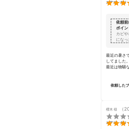

エアコンクリ
依頼前
ポイン
カビや
になっ
最近の暑さ
してました。
最近は物騒
単なお掃除
んへお願いし
現状の説明
依頼した
ようで、全て
とても大変
丁寧に説明
ピカピカで
（2
櫻木
様
お仕事内容

安値で短時

エアコンクリ
オススメで