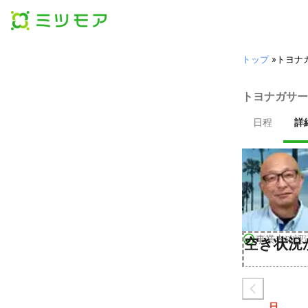
トップ
»
トヨナ
トヨナガサー
日程
詳
事業者確認
空き状況
日