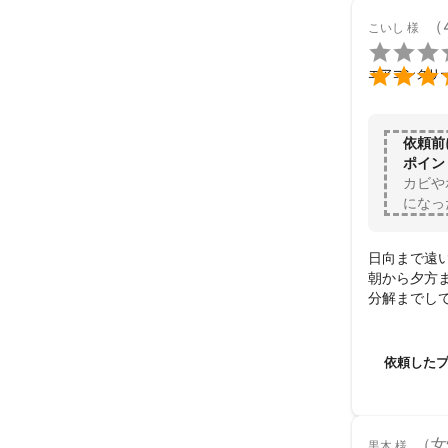
（
こいし
様


エアコンクリ
依頼前
ポイン
カビや
になっ
日向まで遠い
朝から夕方
分解までし
次回も、是非
ありがとご
依頼した
（女
黒木
様