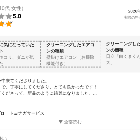
40代 女性）
2026

5.0
実際の料

ーニング
クリーニングし
に気になっていた
クリーニングしたエアコ
ンの機種
ト
ンの種類
日立「白くまく
ホコリ、ダニが気
壁掛けエアコン（お掃除
ズ」
た
機能付き）
中来てくださりました。

まで、丁寧にしてくださり、とても良かったです！

てくださって、新品のように綺麗になりました。

依頼したいと思います。

ざいました！
トヨナガサービス
プロ
性）