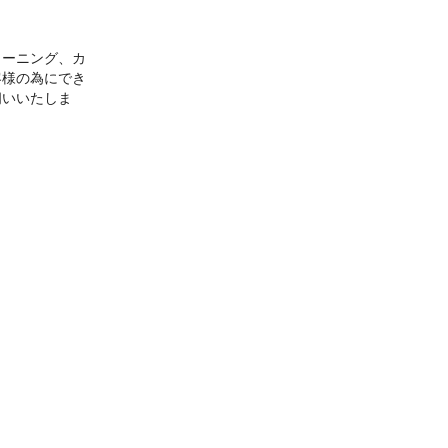
リーニング、カ
客様の為にでき
伺いいたしま