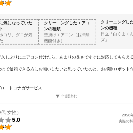

ーニング
クリーニングし
に気になっていた
クリーニングしたエアコ
ンの機種
ト
ンの種類
日立「白くまく
ホコリ、ダニが気
壁掛けエアコン（お掃除
ズ」
た
機能付き）
で久しぶりにエアコン付けたら、あまりの臭さですぐに対応してもらえ


なので信頼できる方にお願いしたいと思っていたのと、お掃除ロボット
ではなくできるだけ分解してお掃除してもらえる業者様で、今回トヨナ
ました。

などして下さり、前回以来した別の業者さんの雑なお掃除のせいでサビ
トヨナガサービス
プロ
見せていただきました。

な作業になってしまい通常なら3時間程との事でしたが、かなり時間をか
していただきながら完了しました。クリーニング前と後と見せていただ
新品のようになりました。また臭いも消えてこれから快適に過ごせます。
0代 女性）
2026
は申し分なくとても親切で丁寧にして下さる信頼できる業者様です。


5.0
実際の料
間で終わるお掃除より、少しプラスするだけで絶対安心安全です！


ーニング
きる業者様です。またエアコンクリーニングの際はお願いしたいです。
