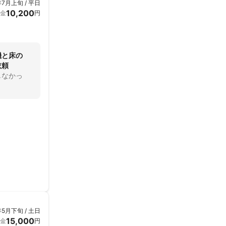
年7月上旬 / 平日
10,200
金
円
機と床の
依頼
しなかっ
年5月下旬 / 土日
15,000
金
円