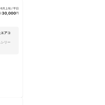
年6月上旬 / 平日
30,000
金
円
たエアコ
んシリー