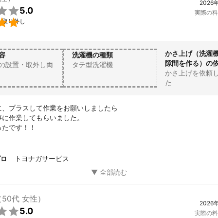
2026

5.0
実際の料

・取り外し
かさ上げ（洗濯
容
洗濯機の種類
隙間を作る）の
の設置・取外し両
タテ型洗濯機
かさ上げを依頼
た
に、プラスして作業をお願いしましたら

に作業してもらいました。

ったです！！
トヨナガサービス
プロ
（50代 女性）
2026

5.0
実際の料