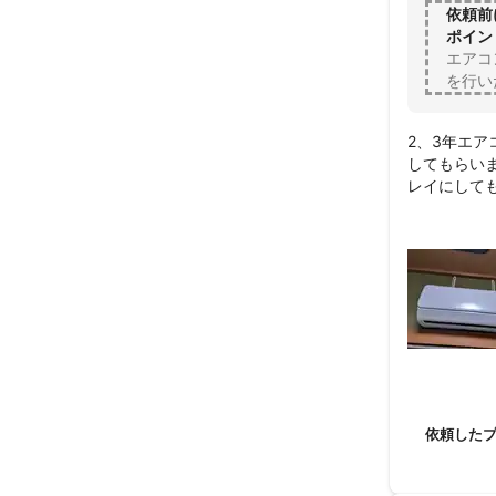
依頼前
ポイン
エアコ
を行い
2、3年エ
してもらい
レイにしても
綺麗にして
願いした方
りがとうご
依頼した