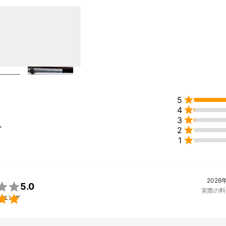

5

4

3
ー

2

1
2026

5.0
実際の料

ーニング