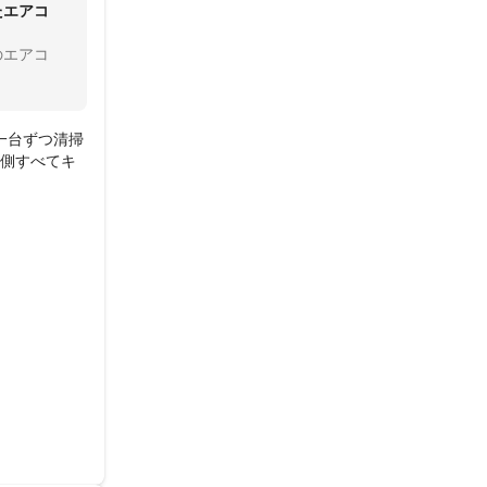
たエアコ
のエアコ
一台ずつ清掃
外側すべてキ
ロの方にお
た。本当にあ