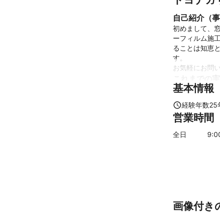
自己紹介（事
初めまして、
ーフィルム施
ることは知恵
す。

これまでの実
基本情報
建物窓フィルム
カーフィルム施
経験年数
25
エアコン取付、
営業時間
アピールポイ
全日
9
:
国家資格 二級
24時間対応致し
とにかくお問い
精一杯の対応
画像付き