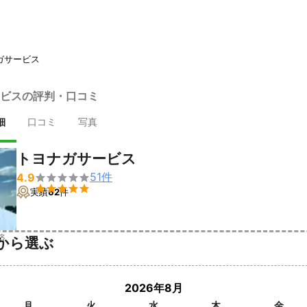
ガサービス
ビスの評判・口コミ
細
口コミ
写真
トヨナガサービス
51
件
4.9


実績
62
件
済
から選ぶ
2026年8月
月
火
水
木
金