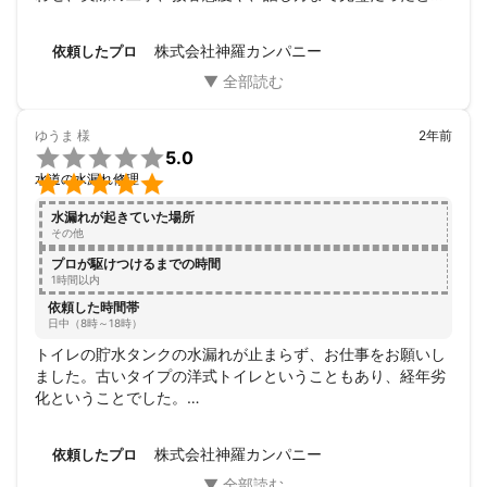
事でした、また別件がある時もご相談させていただきます！
アピールポイント
お家を大切にする思いに応えます!住まいのことなら、どのような
株式会社神羅カンパニー
依頼したプロ
ことでもお任せください。

最良の価格でのご提案をさせていただきます！ご予算やご希望納
期があるかと思います。お見積りだけというお客様がいらっしゃ
いますが、実際に現場調査をしないと、正確なお見積りを出すこ
ゆうま
様
2年前

とができません。

5.0

水道の水漏れ修理
水漏れが起きていた場所
その他
プロが駆けつけるまでの時間
1時間以内
依頼した時間帯
日中（8時～18時）
トイレの貯水タンクの水漏れが止まらず、お仕事をお願いし
ました。古いタイプの洋式トイレということもあり、経年劣
化ということでした。

なるべく、お金がかからないようにお願いしました。

じわりじわりと水漏れしているトイレの貯水タンクまでの水
株式会社神羅カンパニー
依頼したプロ
道管と、タンク内のフロートという部品の交換をしてもらい
ました。
