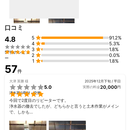
②衛生器具取付（トイレ・キッチン・洗面台など）

・トイレ・台所・洗面所・浴室などの衛生器具の取り付けを行い
ます。本体の施工は勿論のこと、温水・洗浄便座や交換取付も行
います。

口コミ
③外構工事（造園工事含む）


5
91.2%
4.8
・ウッドデッキやテラス、シンボルツリーの他、お庭を美しく生

4
5.3%
まれ変われます。整地、樹木の植栽、景石のすえ付け等による造


3
1.8%
園工事も致します。


57件のレビュ

2
0.0%
ー

1
1.8%
④住宅の増改築

57
・住宅のリフォームを行っています。既存の家に追加して床面積
件
を増やす増築と既存の家の面積を変えずにリフォームを行う改築
を致します。

大津 英勝
様
2025年12月下旬 / 平日

5.0
20,000
実際の料金
円
⑤エアコン掃除


浄水器の取付・交換
・ご家庭では触ることのできないエアコンの内部まで徹底的に分
今回で2度目のリピーターです。

解・洗浄。 臭い・カビ菌なども内部から洗浄致しますので、綺麗
浄水器の撤去でしたが、どちらかと言うと土木作業がメイン
な空間をご提供頂けます。

で、しかも

強烈な寒波の中での作業ありがとうございました。

⑥塗装工事

事前調査の段階と本作業前の段階で分かりやすい作業説明で
・お家に塗料を木部や鉄などの材料に塗り付けて塗膜を作り、表
した。
