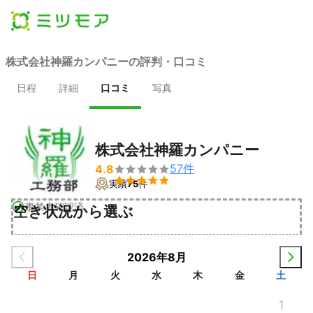
株式会社神羅カンパニーの評判・口コミ
日程
詳細
口コミ
写真
株式会社神羅カンパニー
57
件
4.8


実績
75
件
事業者確認済
空き状況から選ぶ
2026年8月
日
月
火
水
木
金
土
1