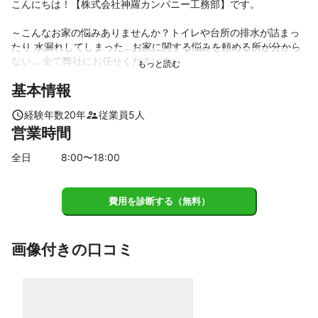
こんにちは！【株式会社神羅カンパニー工務部】です。

～こんなお家の悩みありませんか？トイレや台所の排水が詰まっ
たり 水漏れしてしまった…お家に関する悩みを頼める所が分から
ない… 全て弊社にお任せください！～

基本情報
こんなお家の悩みありませんか？トイレや台所の排水が詰まった
り

経験年数
20
年
従業員
5
人
水漏れしてしまった…お家に関する悩みを頼める所が分からない…

営業時間
全て弊社にお任せください！

全日
8
:00〜
18
:00
移動式住宅をコンセプトとして、キャンピングカーやキッチンカ
ー、被災地支援車両等をはじめとしたオーダーメイドの架装車両
「SAGAMPER」の製造経験や実績を活かしております。

費用を診断する（無料）
◆診断・お見積りは無料。

【株式会社神羅カンパニー工務部業務案内】

画像付きの口コミ
①給排水工事（トイレ・キッチン・洗面台など）

・トイレ・台所・洗面所・浴室などの給排水を行う場所の水漏れ
や詰まり等のお悩みを解決致します。
