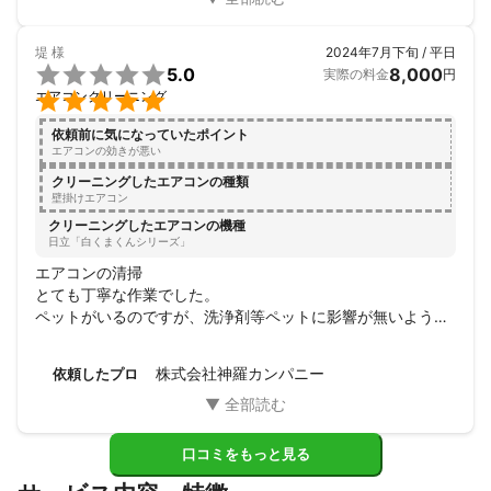
それから、全く水漏れしなくなり、異音もしていたのです
が、それも綺麗に止まりました。本当に助かりました。
堤
様
2024年7月下旬 / 平日

5.0
8,000
実際の料金
円

エアコンクリーニング
依頼前に気になっていたポイント
エアコンの効きが悪い
クリーニングしたエアコンの種類
壁掛けエアコン
クリーニングしたエアコンの機種
日立「白くまくんシリーズ」
エアコンの清掃

とても丁寧な作業でした。

ペットがいるのですが、洗浄剤等ペットに影響が無いよう配
慮して頂きました。

清掃後はエアコンの冷え方が全然違いました。手入れの仕方
株式会社神羅カンパニー
依頼したプロ
なども丁寧に説明して頂きました。とても良い業者さんでし
た。

ありがとうございました！
口コミをもっと見る