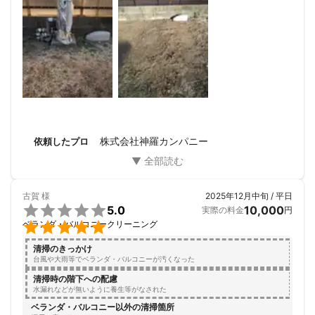
面を保護したり美観を保つために行う塗装工事を致します。

仕事も完璧で、後片付けもしっかりされ、信頼できるプロで
した。
⑦窓フィルム貼り付け

・ガラスフィルム貼りの職人が一般住宅や企業の社屋・ビルなど
に防災、防犯、目隠し、遮熱などの特殊ガラスフィルム貼りを施
工致します。特に防災フィルムは台風などが多い時期に効果てき
面です。

⑧屋根の葺き替え

・屋上・ベランダ・陸屋根の雨漏り修理と防水工事。葺き替える
株式会社神羅カンパニー
依頼したプロ
ことで屋根が新築時もしくは新築時以上の性能になります。

⑨クロス貼り

・壁や天井にクロス（壁紙）を張り替えます。防火性の優れたク
古賀
様
2025年12月中旬 / 平日
ロスもございます。


5.0
10,000
実際の料金
円

ベランダ・バルコニークリーニング
⑩電気配線工事

・電気器具の取り付けや、お家内の配線施工等を行います。

清掃のきっかけ
台風や大雨等でベランダ・バルコニーが汚くなった
⑪SAGAMPER

清掃時の階下への配慮
・キッチンカーや移動販売車等の架装車製作

水漏れなどが無いように養生等がなされた
ベランダ・バルコニー以外の清掃箇所