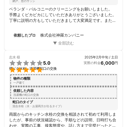
※お願い：大変申し訳ございませんが、冷やかし目的や内容が曖昧
網戸、窓のサッシ
な案件に関しましては、案件がありましても、ご提案は控えさせ
ベランダ・バルコニーのクリーニングをお願いしました。

ていただきます。本当にご検討を考えていらっしゃる方のみ、誠
手際よくピカピカにしていただきありがとうございました。
意を尽くします。宜しくお願い致します。

丁寧に説明の方もしていただきまして大変満足です。また機
会がございましたらなにとぞよろしくお願いいたします。
※注意事項：修理施工の方の場合、ご依頼をされる前にまず、施工
を行う物件が戸建てなのか賃貸を"必ず"確認されて下さい。賃貸
株式会社神羅カンパニー
依頼したプロ
物件の場合は、まず、賃貸契約管理をしている不動産屋を通し
て、ご提案という言う形になります。修理の場合は不動産屋（管
理会社）が手配されます。
志水
様
2025年2月中旬 / 土日
これまでの実績

5.0
6,000
実際の料金
円
【株式会社神羅カンパニー工務部実績】


壁ピタ水栓・洗濯機蛇口の交換
◎個人向け

・佐賀県嬉野市Ｍ様向けに外構工事を実施・施工しました。

物件の種類
・佐賀県武雄市Ｙ様向けにトイレの水漏れ修理を実施・施工しま
一戸建て
した。

依頼した内容
・佐賀県伊万里市Ｎ様向けに給排水管洗浄を実施・施工しまし
洗濯機の蛇口の交換
た。

蛇口のタイプ
◎企業・団体

混合水栓（水・お湯両方が出るタイプ）
・佐賀県武雄市飲食店Ａ様にキッチンカーの製作を行いました。

両親からのキッチン水栓の交換を相談されて初めて利用しま
・佐賀県佐賀市製造業Ｆ様にキッチンカーの製作を行いました。

したが、事前の状況確認から、手順などの説明、日時打ち合
・佐賀県嬉野市教育業Ｅ様の電気工事・水廻り工事・床工事を実
わせ、実際の工事、接客態度や、話し方まで完璧だったとの
施・施工しました。