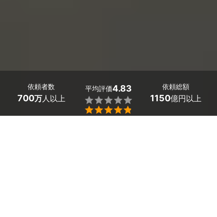
依頼者数
依頼総額
4.83
平均評価
700
1150
万
人以上
億円以上


最大５件
2分で依頼
見積が届く
プロを選ぶ
武庫之荘・塚口の車検・車の修理工場を探しましょう。
「気づけば車検の時期が迫っていた！」「車検予約って
どうしたらいいの？」そんな時、気になるのは費用や台
車、期間ですよね。
多数の武庫之荘・塚口の工場の中から、安くてもハイク