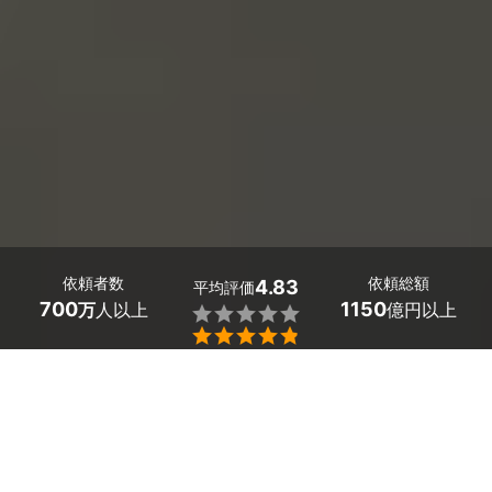
依頼者数
依頼総額
4.83
平均評価
700
1150
万
人以上
億円以上


最大５件
2分で依頼
見積が届く
プロを選ぶ
兵庫県福崎町の車検・車の修理工場を探しましょう。
「気づけば車検の時期が迫っていた！」「車検予約って