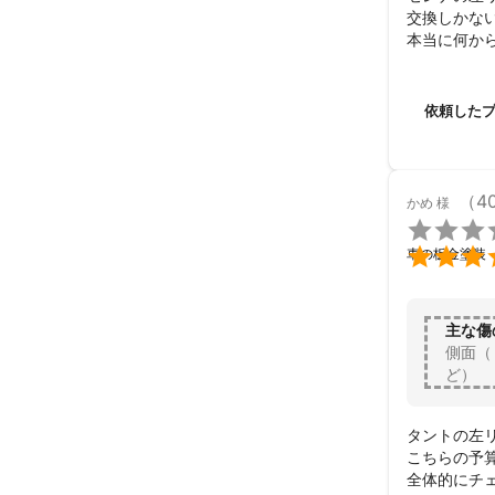
交換しかな
本当に何か
て頂き、複
全てにおいて
二幸自動車
依頼した
（4
かめ
様


車の板金塗装
主な傷
側面（
ど）
タントの左
こちらの予
全体的にチ