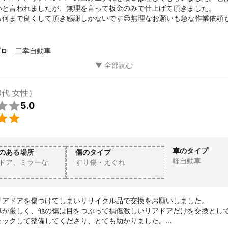
いと言われましたが、無理を言って板金のみで仕上げて頂きました。

ら何まで良くして頂き感謝しかないです😊無理なお願いも急な作業依頼
数社で取った見積もりよりも安くして頂きました。何より仕上がりが感動
文句なしの取引でした。

さんにお願いしてホントに良かったです。ありがとうございました！
二幸自動車
プロ
0代 女性）

5.0

車のタイプ
のある場所
傷のタイプ
軽自動車
ドア、ミラーな
すり傷・えぐれ
リアドアを傷つけてしまいリサイクル品で交換をお願いしました。

算が厳しく、他の傷は目をつぶって損傷激しいリアドアだけを交換とし
ェックして整備してくださり、とても助かりました。
