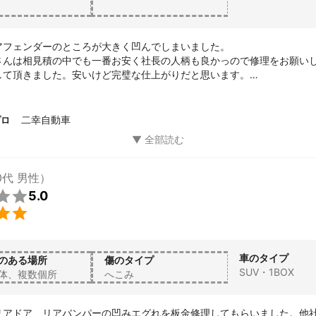
アフェンダーのところが大きく凹んでしまいました。

さんは相見積の中でも一番お安く社長の人柄も良かっので修理をお願いし
して頂きました。安いけど完璧な仕上がりだと思います。

ございました。
二幸自動車
プロ
0代 男性）

5.0

車のタイプ
のある場所
傷のタイプ
SUV・1BOX
体、複数個所
へこみ
リアドア、リアバンパーの凹みエグれを板金修理してもらいました。他