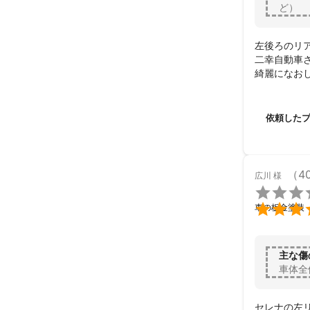
ど）
左後ろのリ
二幸自動車
綺麗になお
ありがとう
依頼した
（4
広川
様


車の板金塗装
主な傷
車体全
セレナの左