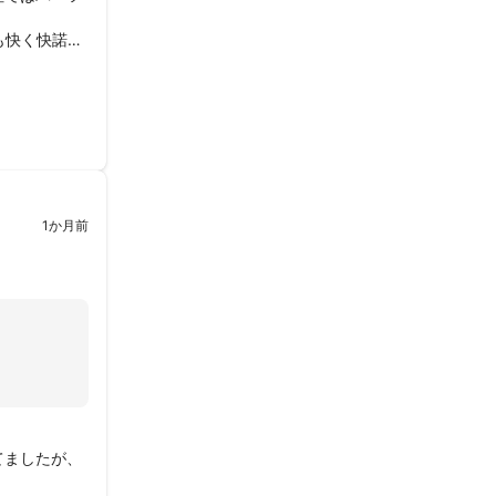
も快く快諾し
的でした。

1か月前
てましたが、