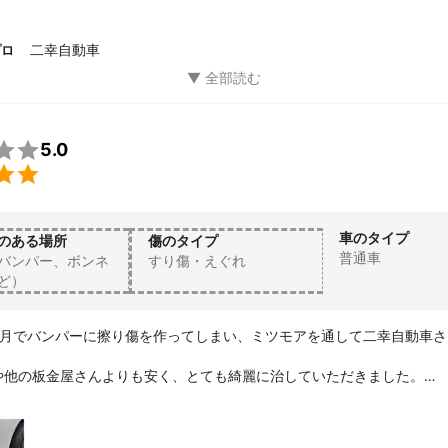
れば二幸自動車さんにお願いしたいと思います。

ございました！
二幸自動車
プロ

5.0

車のタイプ
のある場所
傷のタイプ
普通車
バンパー、ボンネ
すり傷・えぐれ
ど）
ヶ月でバンパーに擦り傷を作ってしまい、ミツモアを通して二幸自動車さ
や他の板金屋さんよりも安く、とても綺麗に治していただきました。

ってよかったです。

だなと感動しました。

がとうございました。