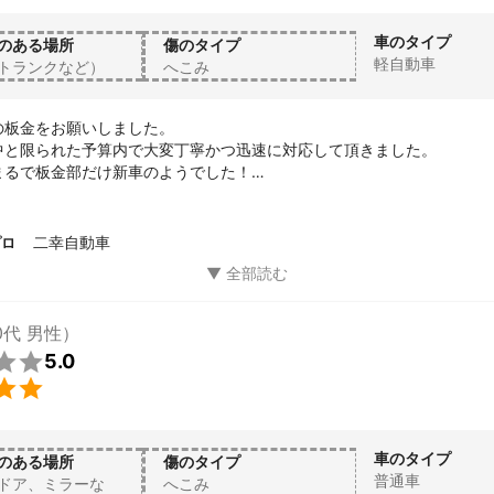
車のタイプ
のある場所
傷のタイプ
軽自動車
トランクなど）
へこみ
板金をお願いしました。

中と限られた予算内で大変丁寧かつ迅速に対応して頂きました。

まるで板金部だけ新車のようでした！

でありましたら必ず二幸自動車さんにお願いします。おすすめです！
二幸自動車
プロ
0代 男性）

5.0

車のタイプ
のある場所
傷のタイプ
普通車
ドア、ミラーな
へこみ