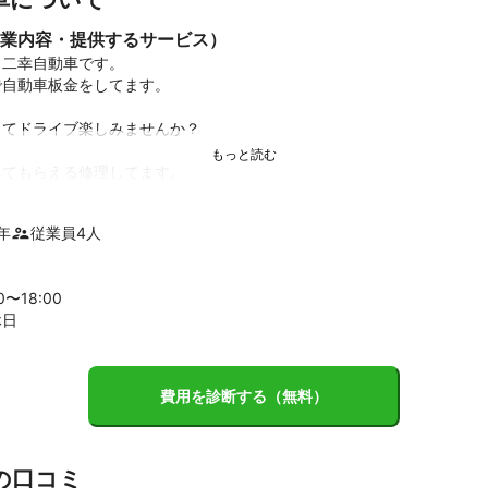
業内容・提供するサービス）
二幸自動車です。

自動車板金をしてます。

てドライブ楽しみませんか？

てもらえる修理してます。

します。

年
従業員
4
人
せの連絡は

になります。

00〜
18
:00
休日
ましたら

間帯と連絡先を

い。
績
費用を診断する（無料）
から仕事いただいてます
ント


の口コミ