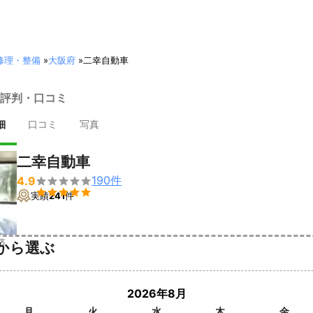
修理・整備
»
大阪府
»
二幸自動車
評判・口コミ
細
口コミ
写真
二幸自動車
190
件
4.9


実績
241
件
済
から選ぶ
2026年8月
月
火
水
木
金