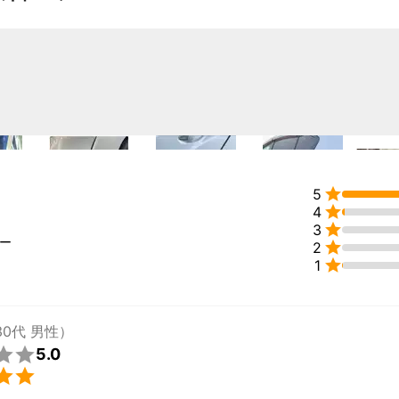
を使っての修理します。

理もします。

OKです。

く説明させていただきます。

ればお願いします。

、車台番号、型式指定番号、類別区分番号）


5

4
いします。

3
ュー

2

1
30代 男性）

5.0
