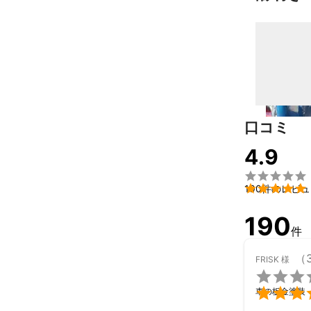
リサイクル部品
車両保険での修
多少の値段交渉
修理内容を細か
車両データがあ
口コミ
（初度検査年月
4.9
よろしくお願


190件のレビ
190
件
（
FRISK
様


車の板金塗装