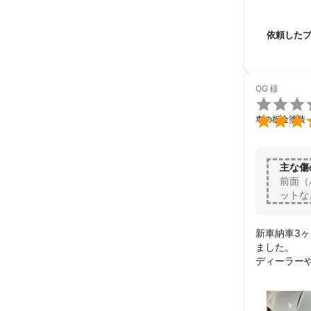
また何かあ
ありがとう
依頼した
OG
様


車の板金塗装
主な傷
前面（
ットな
新車納車3
ました。

ディーラー
跡形もなく治
確かな技術力
本当にあり