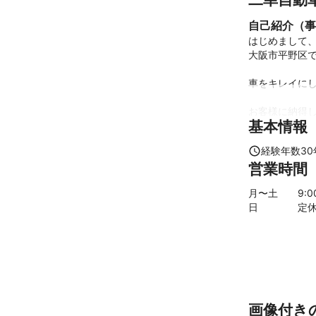
自己紹介（事
はじめまして、
大阪市平野区で
車をキレイにし
お客様に納得し
基本情報
よろしくお願い
経験年数
30
営業時間
修理の問い合わ
平日18時まで
月〜土
9
:
日
定
ご不明点があり
連絡のとれる時
教えてくださ
これまでの実
某ディーラー
アピールポイ
代車無料です。
画像付き