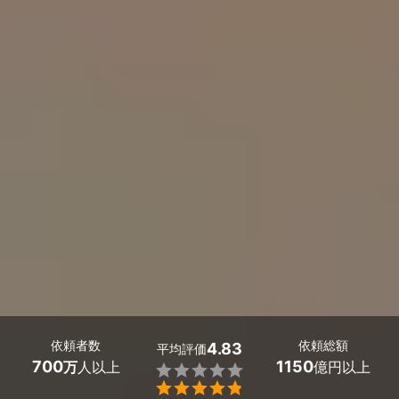
依頼者数
依頼総額
4.83
平均評価
700
1150
万
人以上
億円以上

