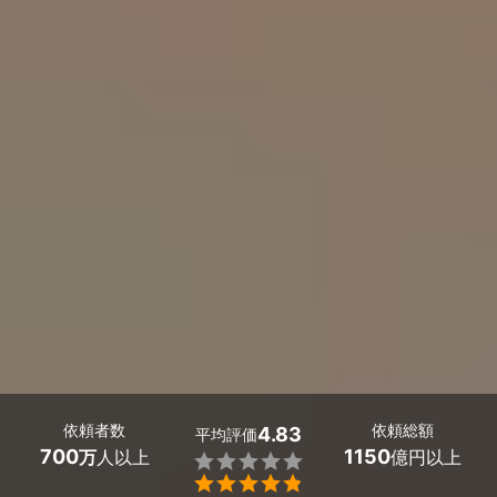
依頼者数
依頼総額
4.83
平均評価
700
1150
万
人以上
億円以上

