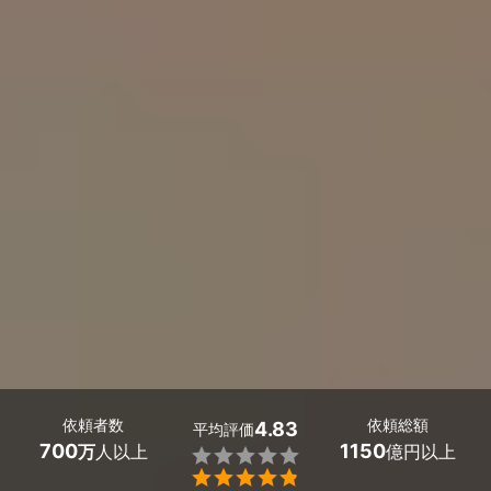
依頼者数
依頼総額
4.83
平均評価
700
1150
万
人以上
億円以上

