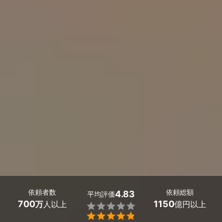
依頼者数
依頼総額
4.83
平均評価
700
1150
万
人以上
億円以上

