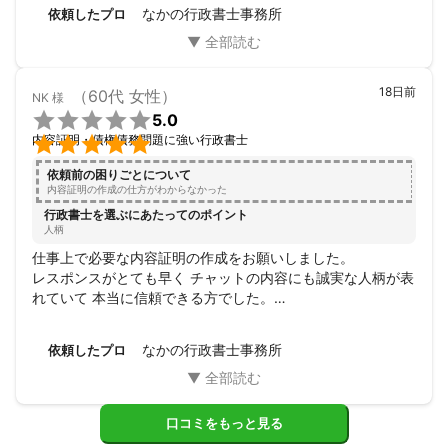
さり依頼するまでもチャットでのやり取りも本当に色々と教
なかの行政書士事務所
依頼したプロ
えてくださりなかの先生へお願いしました。

不安しかない中アドバイスも的確、分からない事は質問した
ら即返信で細かく教えてくださり内容証明も訂正箇所等も全
く無く本当になかの先生にお願いして良かったです。

18日前
（60代 女性）
NK
様
安心してお願い出来る先生に巡り会え


5.0
本当に感謝しております。


内容証明・債権債務問題に強い行政書士
ありがとうございます^_^
依頼前の困りごとについて
内容証明の作成の仕方がわからなかった
行政書士を選ぶにあたってのポイント
人柄
仕事上で必要な内容証明の作成をお願いしました。

レスポンスがとても早く チャットの内容にも誠実な人柄が表
れていて 本当に信頼できる方でした。

本当にお願いしてよかったです。

心から感謝いたします。
なかの行政書士事務所
依頼したプロ
口コミをもっと見る