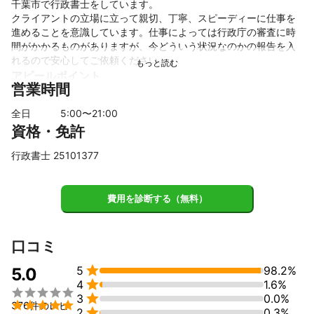
千葉市で行政書士をしています。

クライアントの立場に立って親切、丁寧、スピーディーに仕事を
進めることを意識しています。仕事によっては行政庁の審査に時
間がかかるものがありますが、今どういう状況なのかの報告を入
れるので安心してご依頼ください。
アピールポイント
営業時間
企業法務に従事していましたので、遺言書、離婚協議書や内容証
明郵便など民事案件を得意としています。

全日
5
:00〜
21
:00
宅建、管理業務主任者、賃貸不動産経営管理士、ファイナンシャ
資格・免許
ルプランニング２級などいろんな資格を持っていますので、色ん
な知識を使ってアドバイス、サポートさせていただきます。
行政書士 25101377
費用を診断する（無料）
口コミ

5
98.2%
5.0

4
1.6%


3
0.0%

376件のレビ

2
0.3%