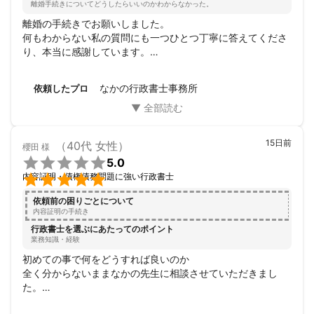
離婚手続きについてどうしたらいいのかわからなかった。
離婚の手続きでお願いしました。

何もわからない私の質問にも一つひとつ丁寧に答えてくださ
り、本当に感謝しています。

やり取りの返信も早く、とても助かりました。

離婚日が決まっていたため、それまでに完成させなくてはい
なかの行政書士事務所
依頼したプロ
けなかったので、日にちが近づくにつれて「本当に間に合う
かな」と焦る気持ちもありましたが、きちんと期日に間に合
うように完成させていただき、安心しました。

最後まで丁寧に対応してくださり、本当にありがとうござい
15日前
（40代 女性）
櫻田
様
ました。


5.0
お願いしてよかったです。

内容証明・債権債務問題に強い行政書士
依頼前の困りごとについて
内容証明の手続き
行政書士を選ぶにあたってのポイント
業務知識・経験
初めての事で何をどうすれば良いのか

全く分からないままなかの先生に相談させていただきまし
た。

1番初めの電話での相談からとても親身に話しを聞いてくだ