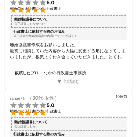

5.0

離婚の公正証書に強い行政書士
離婚協議書について
公正証書にしなかった
行政書士に依頼する際のお悩み
公正証書や離婚協議書の内容について相談した
離婚協議書作成をお願いしました。

最初に相談していた内容から大幅に変更する形になってしま
いましたが、根気よく付き合っていただきました。とても感
謝しています。

ありがとうございました！
なかの行政書士事務所
依頼したプロ
10日前
（30代 女性）
sanae
様

5.0

離婚の公正証書に強い行政書士
離婚協議書について
公正証書にした
行政書士に依頼する際のお悩み