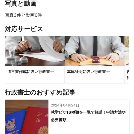
写真と動画
写真3件と動画0件
対応サービス
遺言書作成に強い行政書士
車庫証明に強い行政書士
内
行
行政書士のおすすめ記事
2024年04月24日
就労ビザ16種類を一覧で解説！申請方法や
必要書類