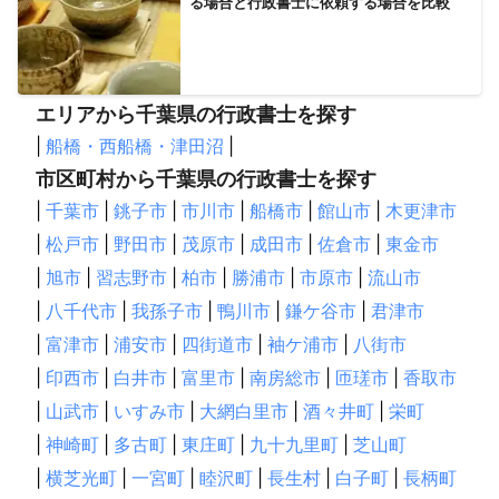
る場合と行政書士に依頼する場合を比較
エリアから千葉県の行政書士を探す
|
船橋・西船橋・津田沼
|
市区町村から千葉県の行政書士を探す
|
千葉市
|
銚子市
|
市川市
|
船橋市
|
館山市
|
木更津市
|
松戸市
|
野田市
|
茂原市
|
成田市
|
佐倉市
|
東金市
|
旭市
|
習志野市
|
柏市
|
勝浦市
|
市原市
|
流山市
|
八千代市
|
我孫子市
|
鴨川市
|
鎌ケ谷市
|
君津市
|
富津市
|
浦安市
|
四街道市
|
袖ケ浦市
|
八街市
|
印西市
|
白井市
|
富里市
|
南房総市
|
匝瑳市
|
香取市
|
山武市
|
いすみ市
|
大網白里市
|
酒々井町
|
栄町
|
神崎町
|
多古町
|
東庄町
|
九十九里町
|
芝山町
|
横芝光町
|
一宮町
|
睦沢町
|
長生村
|
白子町
|
長柄町