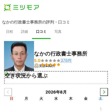
なかの行政書士事務所の評判・口コミ
日程
詳細
口コミ
写真
なかの行政書士事務所
376
件
5.0


実績
432
件
事業者確認済
空き状況から選ぶ
2026年8月
日
月
火
水
木
金
土
1