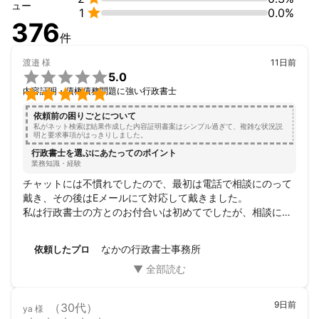
ュー

1
0.0%
376
件
渡邉
様
11日前

5.0

内容証明・債権債務問題に強い行政書士
依頼前の困りごとについて
私がネット検索ぼ結果作成した内容証明書案はシンプル過ぎて、複雑な状況説
明と要求事項がはっきりしました。
行政書士を選ぶにあたってのポイント
業務知識・経験
チャットには不慣れでしたので、最初は電話で相談にのって
戴き、その後はEメールにて対応して戴きました。

私は行政書士の方とのお付合いは初めてでしたが、相談にの
って戴いたことが、心強かったです。判りやすくご説明を戴
き、安心しました。

なかの行政書士事務所
依頼したプロ
ありがとうございました。
9日前
（30代）
ya
様