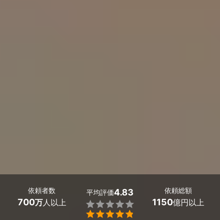
依頼者数
依頼総額
4.83
平均評価
700
1150
万
人以上
億円以上

