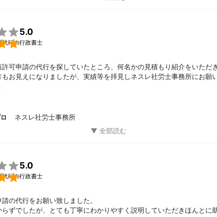
スムーズかつ丁寧で迅速。

時は、是非ネスレ社労士事務所さんでお願いしたいと思っています。

話になりました！

5.0

請代行の行政書士
商許可申請の代行を探していたところ、何名かの見積もり紹介をいただき
方もお見えになりましたが、実績等を拝見しネスレ社労士事務所にお願
に制約もあることから、チャットのやり取りで行え、しかもスムーズに
したので、分かりやすかったです。

ネスレ社労士事務所
プロ
お手間を取らせてしまいましたが、短期間で申請までしてくださり、助か
会があれば是非お願いしたいと思っています。

とうございました。

5.0

請代行の行政書士
請の代行をお願い致しました。

からずでしたが、とても丁寧にわかりやすく説明していただきほんとに