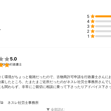

5

4

3
ー

2

1

5.0

請代行の行政書士
巻く環境がちょっと複雑だったので、古物商許可申請を行政書士さんに
検索したところ、たまたまご近所だったのがネスレ社労士事務所さんでし
にも関わらず、非常にご親切に相談に乗って下さったりアドバイス下さ
になったので、是非依頼させて頂きたいと思いました。

事は「縁」だと思っています。

ガツガツ来て、勝手に消える困った他の事務所さんもいらっしゃいまし
ネスレ社労士事務所
プロ
所さんは非常にスマートな物腰で好印象でした。
