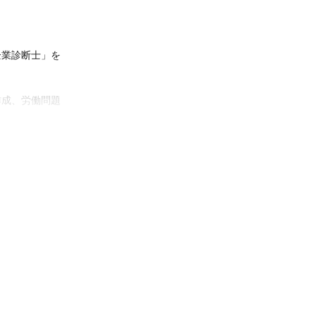
企業診断士」を
作成、労働問題
。
駄な顧問料は必
しますのでご安