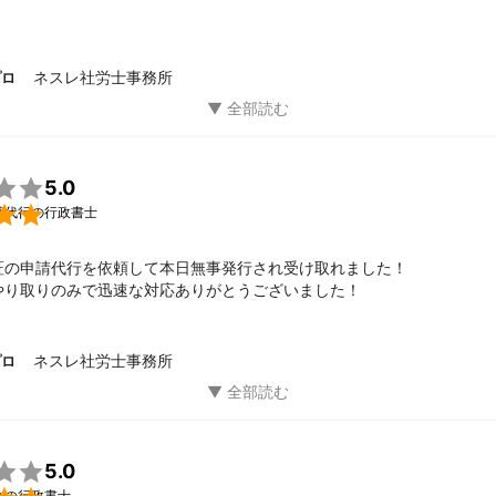
ございました。
ネスレ社労士事務所
プロ

5.0

請代行の行政書士
証の申請代行を依頼して本日無事発行され受け取れました！

やり取りのみで迅速な対応ありがとうございました！
ネスレ社労士事務所
プロ

5.0
金の行政書士