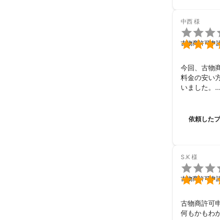
そして仕事は
何かあった
色々とお世
中西
様


古物商許可申
今回、古物
料金の安い
いました。

自分の時間
説明を

いただきま
依頼した
申請に2度
今後また機
色々ありが
S.K
様


古物商許可申
古物商許可申
何もかもわ