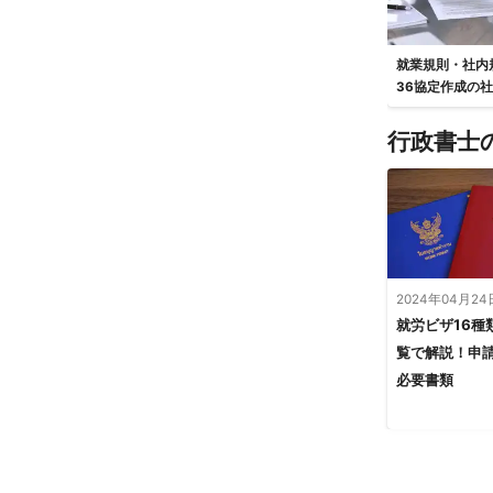
就業規則・社内
36協定作成の
行政書士
2024年04月24
就労ビザ16種
覧で解説！申
必要書類