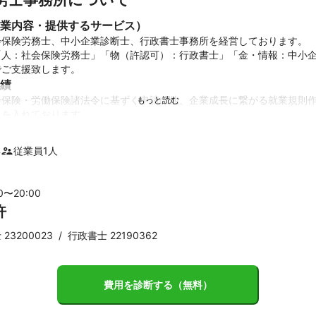
業内容・提供するサービス）
保険労務士、中小企業診断士、行政書士事務所を経営しております。

「人：社会保険労務士」「物（許認可）：行政書士」「金・情報：中小
でご支援致します。
績
会保険・労働保険諸法令に基ずく申請の他、企業成長に繋がる就業規則
を入れております。

士として事業再構築補助金やもの作り補助金等の支援実績もございます
ント
年
従業員
1
人
問契約して頂ければ、あとは税理士様に顧問になって頂ければ、他に無
。

関しては、ネットワークを用いてその事案に強い他専門家にもお繋ぎ致
00〜
20
:00
許
23200023
/
行政書士 22190362
費用を診断する（無料）