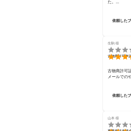
た。

ありがとう
依頼した
生駒
様


古物商許可申
古物商許可
メールでの
依頼した
山本
様

事業復活支援