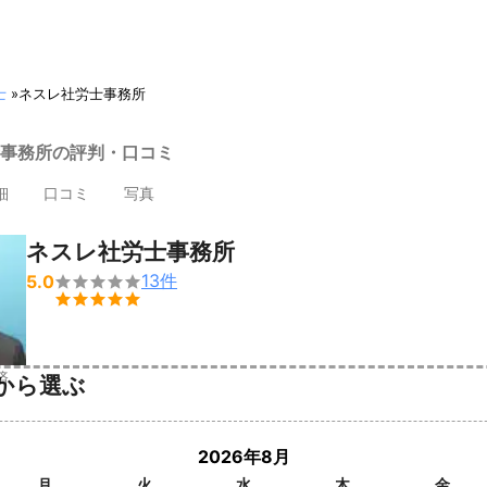
士
»
ネスレ社労士事務所
事務所の評判・口コミ
細
口コミ
写真
ネスレ社労士事務所
13
件
5.0


済
から選ぶ
2026年8月
月
火
水
木
金