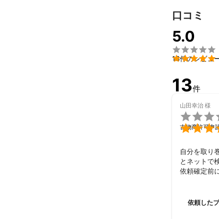
口コミ
5.0


13件のレビュ
13
件
山田幸治
様


古物商許可申
自分を取り
とネットで
依頼確定前
てもお世話
こういった物
前のめりで
依頼した
社労士事務