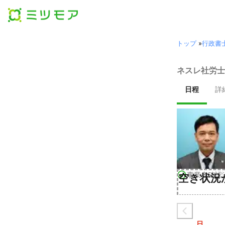
トップ
»
行政書
ネスレ社労士
日程
詳
事業者確認
空き状況
日