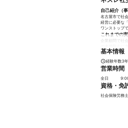
自己紹介（事
名古屋市で社会
経営に必要な
ワンストップ
これまでの実
企業顧問で社
の未然防止に力
基本情報
中小企業診断
アピールポイ
経験年数
3
当事務所で顧
営業時間
要無くなります
特殊な事案に
全日
9
:
心です。
資格・免
社会保険労務士 