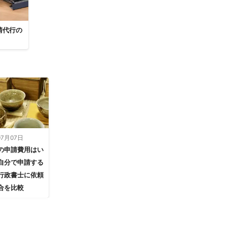
請代行の
07月07日
の申請費用はい
自分で申請する
行政書士に依頼
合を比較