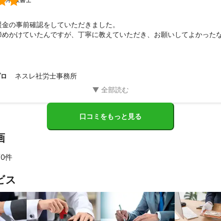

援金の事前確認をしていただきました。

諦めかけていたんですが、丁寧に教えていただき、お願いしてよかった
きはこうした方がいい、といったアドバイスもしていただき、なんとか
がとうございました。
ネスレ社労士事務所
プロ
口コミをもっと見る
画
0件
ビス