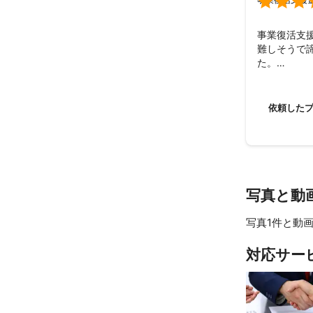

事業復活支
難しそうで
た。

申請すると
うです。

本当にあり
依頼した
写真と動
写真1件と動画
対応サー