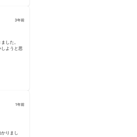
3年前
ました。

いしようと思
且つ丁寧なご
りました。

1年前
助かりまし