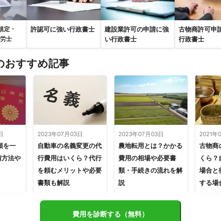
許認可に強い行政書士
建設業許可の申請に強
古物商許可申
規定・
い行政書士
行政書士
社労士
のおすすめ記事
日
2023年07月03日
2023年07月03日
2021年
類を一
自動車の名義変更の代
農地転用とは？かかる
古物商
請方法や
行費用はいくら？代行
費用の相場や必要書
くら？
を頼むメリットや必要
類・手続きの流れを解
場合と
書類も解説
説
する場
費用を診断する（無料）