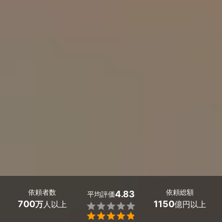
依頼者数
依頼総額
4.83
平均評価
700
1150
万
人以上
億円以上

